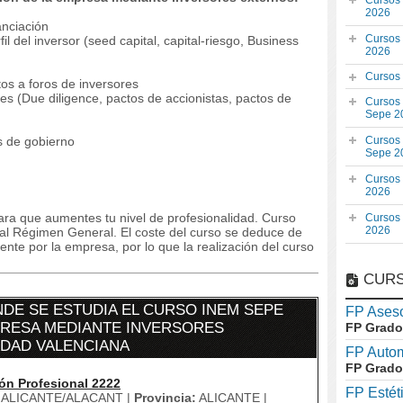
Cursos
2026
anciación
Cursos
il del inversor (seed capital, capital-riesgo, Business
2026
Cursos
os a foros de inversores
es (Due diligence, pactos de accionistas, pactos de
Cursos
Sepe 2
s de gobierno
Cursos
Sepe 2
Cursos
2026
ara que aumentes tu nivel de profesionalidad. Curso
Cursos
2026
s al Régimen General. El coste del curso se deduce de
te por la empresa, por lo que la realización del curso
CURS
DE SE ESTUDIA EL CURSO INEM SEPE
FP Aseso
MPRESA MEDIANTE INVERSORES
FP Grado
IDAD VALENCIANA
FP Auto
FP Grado
ón Profesional 2222
FP Estét
ALICANTE/ALACANT |
Provincia:
ALICANTE |