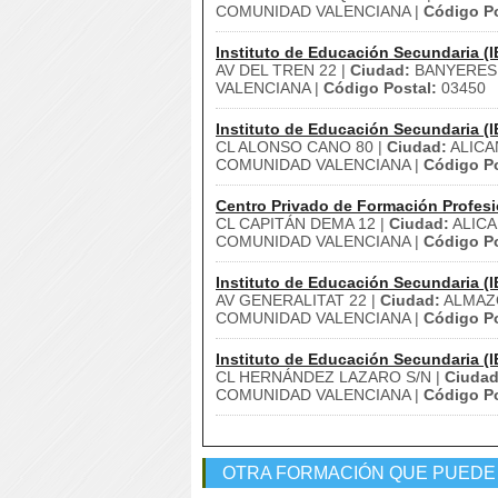
COMUNIDAD VALENCIANA |
Código Po
Instituto de Educación Secundaria (I
AV DEL TREN 22 |
Ciudad:
BANYERES 
VALENCIANA |
Código Postal:
03450
Instituto de Educación Secundaria (I
CL ALONSO CANO 80 |
Ciudad:
ALICA
COMUNIDAD VALENCIANA |
Código Po
Centro Privado de Formación Profesi
CL CAPITÁN DEMA 12 |
Ciudad:
ALICA
COMUNIDAD VALENCIANA |
Código Po
Instituto de Educación Secundaria (I
AV GENERALITAT 22 |
Ciudad:
ALMAZ
COMUNIDAD VALENCIANA |
Código Po
Instituto de Educación Secundaria (I
CL HERNÁNDEZ LAZARO S/N |
Ciudad
COMUNIDAD VALENCIANA |
Código Po
OTRA FORMACIÓN QUE PUEDE