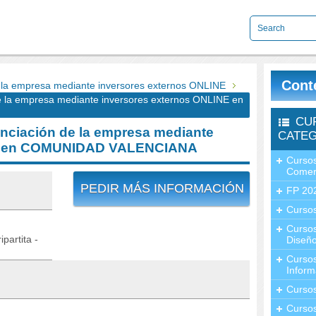
Cont
la empresa mediante inversores externos ONLINE
la empresa mediante inversores externos ONLINE en
CU
ciación de la empresa mediante
CATEG
NE en COMUNIDAD VALENCIANA
Cursos
Comer
PEDIR MÁS INFORMACIÓN
FP 20
Cursos
Curso
partita -
Diseño
Curso
Inform
Curso
Curso