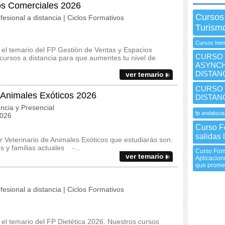
os Comerciales 2026
Cursos
fesional a distancia | Ciclos Formativos
Turism
Cursos Inem
y el temario del FP Gestión de Ventas y Espacios
CURSO I
ursos a distancia para que aumentes tu nivel de
ASYNCH
DISTAN
ver temario
CURSO I
e Animales Exóticos 2026
DISTAN
ncia y Presencial
fp andalucia
2026
Curso Fo
salidas 
r Veterinario de Animales Exóticos que estudiarás son:
s y familias actuales -...
Curso Form
ver temario
Aplicacion
que promete
fesional a distancia | Ciclos Formativos
y el temario del FP Dietética 2026. Nuestros cursos