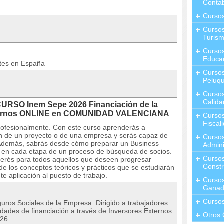
Contab
Curso
Cursos
Turis
Curso
Educa
ntes en España
Cursos
Peluqu
Curso
Calida
CURSO Inem Sepe 2026 Financiación de la
xternos ONLINE en COMUNIDAD VALENCIANA
Curso
Fiscal
rofesionalmente. Con este curso aprenderás a
ión de un proyecto o de una empresa y serás capaz de
Curso
 Además, sabrás desde cómo preparar un Business
Admini
 en cada etapa de un proceso de búsqueda de socios.
Cursos
nterés para todos aquellos que deseen progresar
Constr
de los conceptos teóricos y prácticos que se estudiarán
e aplicación al puesto de trabajo.
Cursos
Ganad
Curso
uros Sociales de la Empresa. Dirigido a trabajadores
idades de financiación a través de Inversores Externos.
Otros 
026