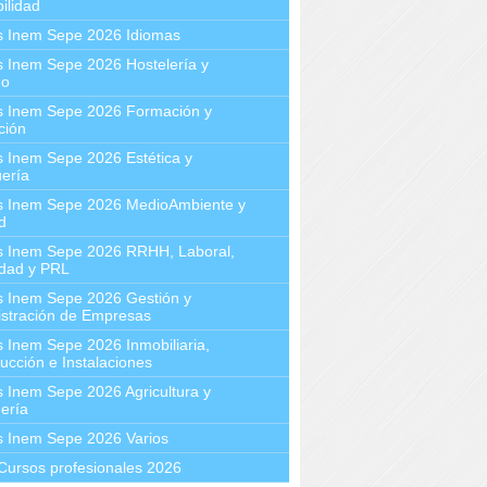
ilidad
s Inem Sepe 2026 Idiomas
 Inem Sepe 2026 Hostelería y
mo
s Inem Sepe 2026 Formación y
ción
 Inem Sepe 2026 Estética y
ería
s Inem Sepe 2026 MedioAmbiente y
d
s Inem Sepe 2026 RRHH, Laboral,
idad y PRL
s Inem Sepe 2026 Gestión y
stración de Empresas
 Inem Sepe 2026 Inmobiliaria,
ucción e Instalaciones
 Inem Sepe 2026 Agricultura y
ería
s Inem Sepe 2026 Varios
Cursos profesionales 2026