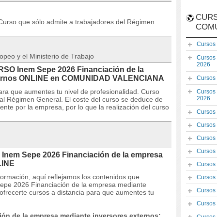
CURS
so que sólo admite a trabajadores del Régimen
COM
Cursos
opeo y el Ministerio de Trabajo
Cursos
2026
URSO Inem Sepe 2026 Financiación de la
xternos ONLINE en COMUNIDAD VALENCIANA
Cursos
ara que aumentes tu nivel de profesionalidad. Curso
Cursos
2026
s al Régimen General. El coste del curso se deduce de
te por la empresa, por lo que la realización del curso
Cursos
Cursos
Cursos
Cursos
 Inem Sepe 2026 Financiación de la empresa
LINE
Cursos
 formación, aquí reflejamos los contenidos que
Cursos
Sepe 2026 Financiación de la empresa mediante
Cursos
frecerte cursos a distancia para que aumentes tu
Cursos
ón de la empresa mediante inversores externos: