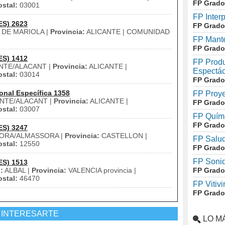
FP Grado
stal:
03001
FP Inter
ES) 2623
FP Grado
DE MARIOLA |
Provincia:
ALICANTE | COMUNIDAD
FP Mante
FP Grado
ES) 1412
FP Produ
NTE/ALACANT |
Provincia:
ALICANTE |
Espectác
stal:
03014
FP Grado
onal Específica 1358
FP Proye
NTE/ALACANT |
Provincia:
ALICANTE |
FP Grado
stal:
03007
FP Quími
FP Grado
ES) 3247
ORA/ALMASSORA |
Provincia:
CASTELLON |
FP Salud
stal:
12550
FP Grado
FP Soni
ES) 1513
:
ALBAL |
Provincia:
VALENCIA provincia |
FP Grado
stal:
46470
FP Vitivi
FP Grado
 INTERESARTE
LO M