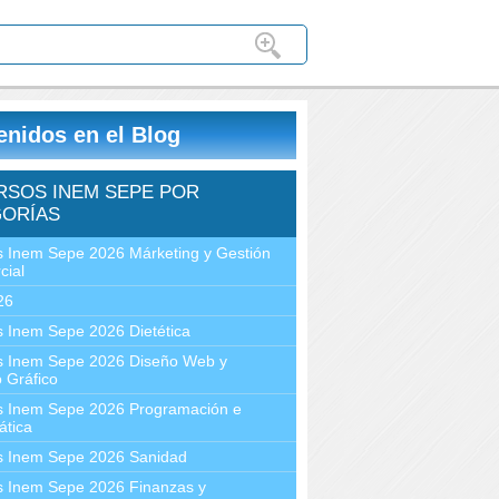
enidos en el Blog
RSOS INEM SEPE POR
ORÍAS
 Inem Sepe 2026 Márketing y Gestión
cial
26
 Inem Sepe 2026 Dietética
s Inem Sepe 2026 Diseño Web y
 Gráfico
s Inem Sepe 2026 Programación e
ática
s Inem Sepe 2026 Sanidad
s Inem Sepe 2026 Finanzas y