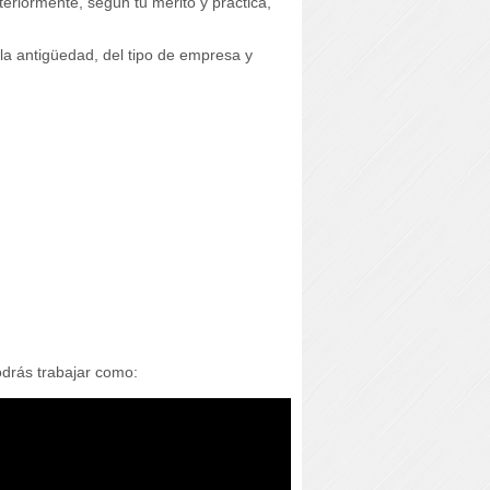
eriormente, según tu mérito y práctica,
la antigüedad, del tipo de empresa y
odrás trabajar como: