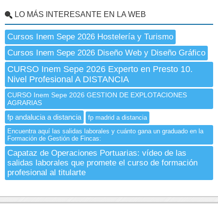
LO MÁS INTERESANTE EN LA WEB
Cursos Inem Sepe 2026 Hostelería y Turismo
Cursos Inem Sepe 2026 Diseño Web y Diseño Gráfico
CURSO Inem Sepe 2026 Experto en Presto 10.
Nivel Profesional A DISTANCIA
CURSO Inem Sepe 2026 GESTION DE EXPLOTACIONES
AGRARIAS
fp andalucia a distancia
fp madrid a distancia
Encuentra aquí las salidas laborales y cuánto gana un graduado en la
Formación de Gestión de Fincas:
Capataz de Operaciones Portuarias: vídeo de las
salidas laborales que promete el curso de formación
profesional al titularte