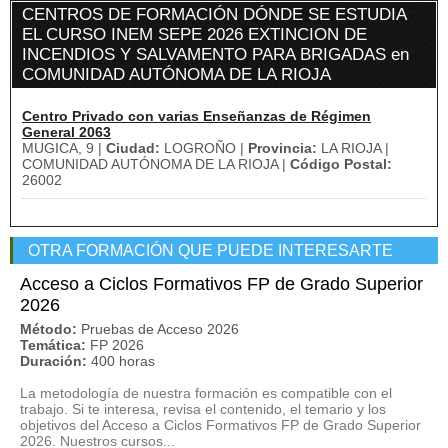
CENTROS DE FORMACIÓN DÓNDE SE ESTUDIA
EL CURSO INEM SEPE 2026 EXTINCION DE
INCENDIOS Y SALVAMENTO PARA BRIGADAS en
COMUNIDAD AUTÓNOMA DE LA RIOJA
Centro Privado con varias Enseñanzas de Régimen
General 2063
MUGICA, 9 |
Ciudad:
LOGROÑO |
Provincia:
LA RIOJA |
COMUNIDAD AUTÓNOMA DE LA RIOJA |
Código Postal:
26002
OTRA FORMACIÓN QUE PUEDE INTERESARTE
Acceso a Ciclos Formativos FP de Grado Superior
2026
Método:
Pruebas de Acceso 2026
Temática:
FP 2026
Duración:
400 horas
La metodología de nuestra formación es compatible con el
trabajo. Si te interesa, revisa el contenido, el temario y los
objetivos del Acceso a Ciclos Formativos FP de Grado Superior
2026. Nuestros cursos...