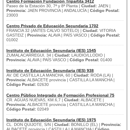
Centro Formación Fundación Tripartita 3412
Paseo de la Estación 30, 7ª y 8ª Planta |
Ciudad:
JAEN |
Provincia:
JAEN PROVINCIA | ANDALUCÍA |
Código Postal:
23003
Centro Privado de Educación Secundaria 1702
FRANCIA 32 (ANTES CALVO SOTELO) |
Ciudad:
VITORIA
GASTEIZ |
Provincia:
ALAVA | PAÍS VASCO |
Código Postal:
01002
Instituto de Educación Secundaria (IES) 1545
ZUMALACARREGUI, 34 |
Ciudad:
LAUDIO/LLODIO |
Provincia:
ALAVA | PAÍS VASCO |
Código Postal:
01400
Instituto de Educación Secundaria (IES) 938
AV. DE CASTILLA LA MANCHA, 60 |
Ciudad:
RODA (LA) |
Provincia:
ALBACETE provincia | CASTILLA LA MANCHA |
Código Postal:
02630
Centro Público Integrado de Formación Profesional 75
CR. AGUAS NUEVAS, KM.6,7 |
Ciudad:
ALBACETE |
Provincia:
ALBACETE provincia | CASTILLA LA MANCHA |
Código Postal:
02049
Instituto de Educación Secundaria (IES) 1975
CL. DON QUIJOTE, S/N |
Ciudad:
BONILLO (EL) |
Provincia:
ALBACETE provincia | CASTILLA LA MANCHA |
Código