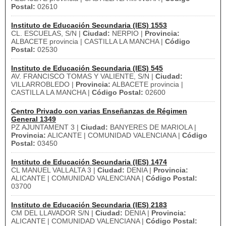
Postal:
02610
Instituto de Educación Secundaria (IES) 1553
CL. ESCUELAS, S/N |
Ciudad:
NERPIO |
Provincia:
ALBACETE provincia | CASTILLA LA MANCHA |
Código
Postal:
02530
Instituto de Educación Secundaria (IES) 545
AV. FRANCISCO TOMAS Y VALIENTE, S/N |
Ciudad:
VILLARROBLEDO |
Provincia:
ALBACETE provincia |
CASTILLA LA MANCHA |
Código Postal:
02600
Centro Privado con varias Enseñanzas de Régimen
General 1349
PZ AJUNTAMENT 3 |
Ciudad:
BANYERES DE MARIOLA |
Provincia:
ALICANTE | COMUNIDAD VALENCIANA |
Código
Postal:
03450
Instituto de Educación Secundaria (IES) 1474
CL MANUEL VALLALTA 3 |
Ciudad:
DENIA |
Provincia:
ALICANTE | COMUNIDAD VALENCIANA |
Código Postal:
03700
Instituto de Educación Secundaria (IES) 2183
CM DEL LLAVADOR S/N |
Ciudad:
DENIA |
Provincia:
ALICANTE | COMUNIDAD VALENCIANA |
Código Postal: