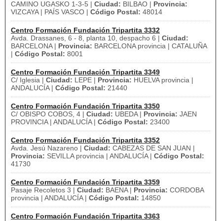
CAMINO UGASKO 1-3-5 |
Ciudad:
BILBAO |
Provincia:
VIZCAYA | PAÍS VASCO |
Código Postal:
48014
Centro Formación Fundación Tripartita 3332
Avda. Drassanes, 6 - 8, planta 10, despacho 6 |
Ciudad:
BARCELONA |
Provincia:
BARCELONA provincia | CATALUÑA
|
Código Postal:
8001
Centro Formación Fundación Tripartita 3349
C/ Iglesia |
Ciudad:
LEPE |
Provincia:
HUELVA provincia |
ANDALUCÍA |
Código Postal:
21440
Centro Formación Fundación Tripartita 3350
C/ OBISPO COBOS, 4 |
Ciudad:
UBEDA |
Provincia:
JAEN
PROVINCIA | ANDALUCÍA |
Código Postal:
23400
Centro Formación Fundación Tripartita 3352
Avda. Jesú Nazareno |
Ciudad:
CABEZAS DE SAN JUAN |
Provincia:
SEVILLA provincia | ANDALUCÍA |
Código Postal:
41730
Centro Formación Fundación Tripartita 3359
Pasaje Recoletos 3 |
Ciudad:
BAENA |
Provincia:
CORDOBA
provincia | ANDALUCÍA |
Código Postal:
14850
Centro Formación Fundación Tripartita 3363