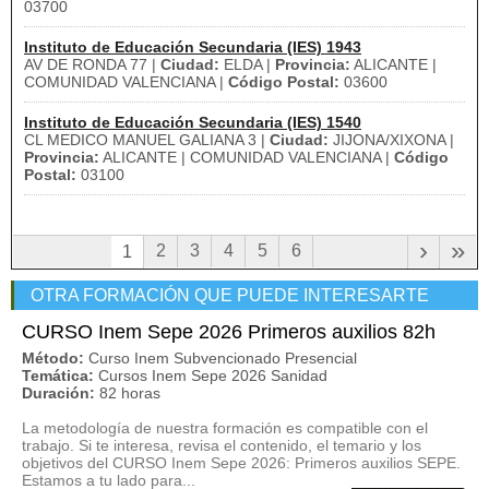
03700
Instituto de Educación Secundaria (IES) 1943
AV DE RONDA 77 |
Ciudad:
ELDA |
Provincia:
ALICANTE |
COMUNIDAD VALENCIANA |
Código Postal:
03600
Instituto de Educación Secundaria (IES) 1540
CL MEDICO MANUEL GALIANA 3 |
Ciudad:
JIJONA/XIXONA |
Provincia:
ALICANTE | COMUNIDAD VALENCIANA |
Código
Postal:
03100
›
»
2
3
4
5
6
1
OTRA FORMACIÓN QUE PUEDE INTERESARTE
CURSO Inem Sepe 2026 Primeros auxilios 82h
Método:
Curso Inem Subvencionado Presencial
Temática:
Cursos Inem Sepe 2026 Sanidad
Duración:
82 horas
La metodología de nuestra formación es compatible con el
trabajo. Si te interesa, revisa el contenido, el temario y los
objetivos del CURSO Inem Sepe 2026: Primeros auxilios SEPE.
Estamos a tu lado para...