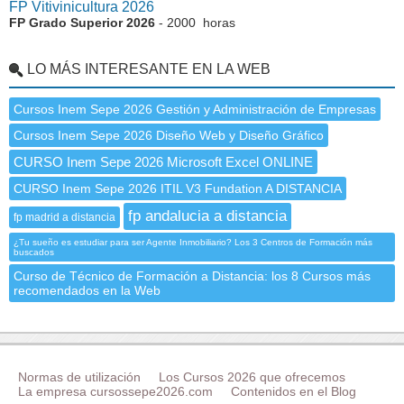
FP Vitivinicultura 2026
FP Grado Superior 2026
- 2000 horas
LO MÁS INTERESANTE EN LA WEB
Cursos Inem Sepe 2026 Gestión y Administración de Empresas
Cursos Inem Sepe 2026 Diseño Web y Diseño Gráfico
CURSO Inem Sepe 2026 Microsoft Excel ONLINE
CURSO Inem Sepe 2026 ITIL V3 Fundation A DISTANCIA
fp andalucia a distancia
fp madrid a distancia
¿Tu sueño es estudiar para ser Agente Inmobiliario? Los 3 Centros de Formación más
buscados
Curso de Técnico de Formación a Distancia: los 8 Cursos más
recomendados en la Web
Normas de utilización
Los Cursos 2026 que ofrecemos
La empresa cursossepe2026.com
Contenidos en el Blog