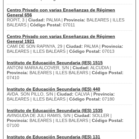
Centro Privado con varias Enseñanzas de Régimen
General 656
ROPIT, 3 |
Ciudad:
PALMA |
Provincia:
BALEARES | ILLES
BALEARS |
Código Postal:
07011
Centro Privado con varias Enseñanzas de Régimen
General 1921
CAMÍ DE SON RAPINYA, 29 |
Ciudad:
PALMA |
Provincia:
BALEARES | ILLES BALEARS |
Código Postal:
07013
Instituto de Educación Secundaria (IES) 1515
ANTONI MARIA ALCOVER, S/N |
Ciudad:
ALCUDIA |
Provincia:
BALEARES | ILLES BALEARS |
Código Postal:
07410
Instituto de Educación Secundaria (IES) 440
AVDA. SON PILLO, S/N |
Ciudad:
CALVIÀ |
Provincia:
BALEARES | ILLES BALEARS |
Código Postal:
07180
Instituto de Educación Secundaria (IES) 1535
AVINGUDA DE JULI RAMIS, S/N |
Ciudad:
SOLLER |
Provincia:
BALEARES | ILLES BALEARS |
Código Postal:
07100
Instituto de Educación Secundaria (IES) 131