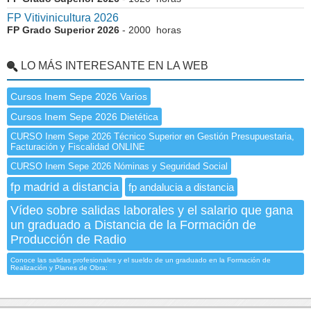
FP Vitivinicultura 2026
FP Grado Superior 2026
- 2000 horas
LO MÁS INTERESANTE EN LA WEB
Cursos Inem Sepe 2026 Varios
Cursos Inem Sepe 2026 Dietética
CURSO Inem Sepe 2026 Técnico Superior en Gestión Presupuestaria,
Facturación y Fiscalidad ONLINE
CURSO Inem Sepe 2026 Nóminas y Seguridad Social
fp madrid a distancia
fp andalucia a distancia
Vídeo sobre salidas laborales y el salario que gana
un graduado a Distancia de la Formación de
Producción de Radio
Conoce las salidas profesionales y el sueldo de un graduado en la Formación de
Realización y Planes de Obra: