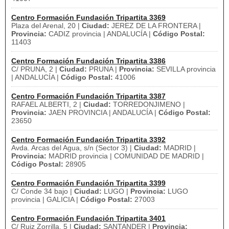
Centro Formación Fundación Tripartita 3369
Plaza del Arenal, 20 |
Ciudad:
JEREZ DE LA FRONTERA |
Provincia:
CADIZ provincia | ANDALUCÍA |
Código Postal:
11403
Centro Formación Fundación Tripartita 3386
C/ PRUNA, 2 |
Ciudad:
PRUNA |
Provincia:
SEVILLA provincia
| ANDALUCÍA |
Código Postal:
41006
Centro Formación Fundación Tripartita 3387
RAFAEL ALBERTI, 2 |
Ciudad:
TORREDONJIMENO |
Provincia:
JAEN PROVINCIA | ANDALUCÍA |
Código Postal:
23650
Centro Formación Fundación Tripartita 3392
Avda. Arcas del Agua, s/n (Sector 3) |
Ciudad:
MADRID |
Provincia:
MADRID provincia | COMUNIDAD DE MADRID |
Código Postal:
28905
Centro Formación Fundación Tripartita 3399
C/ Conde 34 bajo |
Ciudad:
LUGO |
Provincia:
LUGO
provincia | GALICIA |
Código Postal:
27003
Centro Formación Fundación Tripartita 3401
C/ Ruiz Zorrilla, 5 |
Ciudad:
SANTANDER |
Provincia: