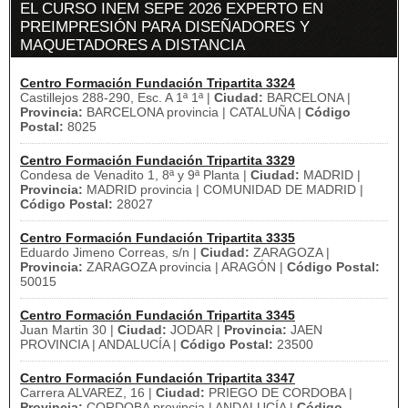
EL CURSO INEM SEPE 2026 EXPERTO EN
PREIMPRESIÓN PARA DISEÑADORES Y
MAQUETADORES A DISTANCIA
Centro Formación Fundación Tripartita 3324
Castillejos 288-290, Esc. A 1ª 1ª |
Ciudad:
BARCELONA |
Provincia:
BARCELONA provincia | CATALUÑA |
Código
Postal:
8025
Centro Formación Fundación Tripartita 3329
Condesa de Venadito 1, 8ª y 9ª Planta |
Ciudad:
MADRID |
Provincia:
MADRID provincia | COMUNIDAD DE MADRID |
Código Postal:
28027
Centro Formación Fundación Tripartita 3335
Eduardo Jimeno Correas, s/n |
Ciudad:
ZARAGOZA |
Provincia:
ZARAGOZA provincia | ARAGÓN |
Código Postal:
50015
Centro Formación Fundación Tripartita 3345
Juan Martin 30 |
Ciudad:
JODAR |
Provincia:
JAEN
PROVINCIA | ANDALUCÍA |
Código Postal:
23500
Centro Formación Fundación Tripartita 3347
Carrera ALVAREZ, 16 |
Ciudad:
PRIEGO DE CORDOBA |
Provincia:
CORDOBA provincia | ANDALUCÍA |
Código