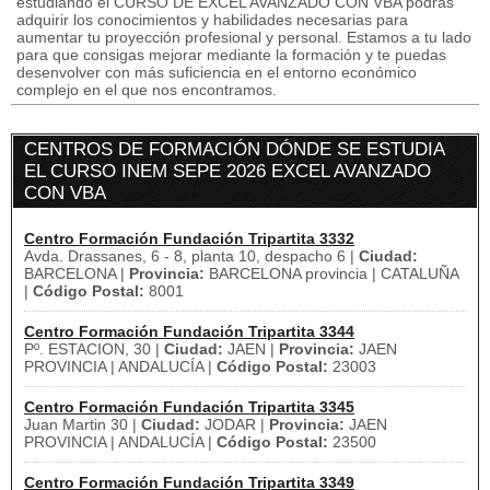
estudiando el CURSO DE EXCEL AVANZADO CON VBA podrás
adquirir los conocimientos y habilidades necesarias para
aumentar tu proyección profesional y personal. Estamos a tu lado
para que consigas mejorar mediante la formación y te puedas
desenvolver con más suficiencia en el entorno económico
complejo en el que nos encontramos.
CENTROS DE FORMACIÓN DÓNDE SE ESTUDIA
EL CURSO INEM SEPE 2026 EXCEL AVANZADO
CON VBA
Centro Formación Fundación Tripartita 3332
Avda. Drassanes, 6 - 8, planta 10, despacho 6 |
Ciudad:
BARCELONA |
Provincia:
BARCELONA provincia | CATALUÑA
|
Código Postal:
8001
Centro Formación Fundación Tripartita 3344
Pº. ESTACION, 30 |
Ciudad:
JAEN |
Provincia:
JAEN
PROVINCIA | ANDALUCÍA |
Código Postal:
23003
Centro Formación Fundación Tripartita 3345
Juan Martin 30 |
Ciudad:
JODAR |
Provincia:
JAEN
PROVINCIA | ANDALUCÍA |
Código Postal:
23500
Centro Formación Fundación Tripartita 3349