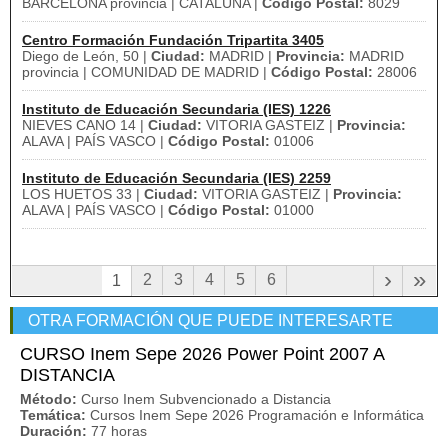
BARCELONA provincia | CATALUÑA |
Código Postal:
8029
Centro Formación Fundación Tripartita 3405
Diego de León, 50 |
Ciudad:
MADRID |
Provincia:
MADRID
provincia | COMUNIDAD DE MADRID |
Código Postal:
28006
Instituto de Educación Secundaria (IES) 1226
NIEVES CANO 14 |
Ciudad:
VITORIA GASTEIZ |
Provincia:
ALAVA | PAÍS VASCO |
Código Postal:
01006
Instituto de Educación Secundaria (IES) 2259
LOS HUETOS 33 |
Ciudad:
VITORIA GASTEIZ |
Provincia:
ALAVA | PAÍS VASCO |
Código Postal:
01000
›
»
2
3
4
5
6
1
OTRA FORMACIÓN QUE PUEDE INTERESARTE
CURSO Inem Sepe 2026 Power Point 2007 A
DISTANCIA
Método:
Curso Inem Subvencionado a Distancia
Temática:
Cursos Inem Sepe 2026 Programación e Informática
Duración:
77 horas