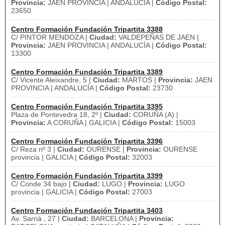
Provincia:
JAEN PROVINCIA | ANDALUCÍA |
Código Postal:
23650
Centro Formación Fundación Tripartita 3388
C/ PINTOR MENDOZA |
Ciudad:
VALDEPEÑAS DE JAEN |
Provincia:
JAEN PROVINCIA | ANDALUCÍA |
Código Postal:
13300
Centro Formación Fundación Tripartita 3389
C/ Vicente Aleixandre, 5 |
Ciudad:
MARTOS |
Provincia:
JAEN
PROVINCIA | ANDALUCÍA |
Código Postal:
23730
Centro Formación Fundación Tripartita 3395
Plaza de Pontevedra 18, 2º |
Ciudad:
CORUÑA (A) |
Provincia:
A CORUÑA | GALICIA |
Código Postal:
15003
Centro Formación Fundación Tripartita 3396
C/ Reza nº 3 |
Ciudad:
OURENSE |
Provincia:
OURENSE
provincia | GALICIA |
Código Postal:
32003
Centro Formación Fundación Tripartita 3399
C/ Conde 34 bajo |
Ciudad:
LUGO |
Provincia:
LUGO
provincia | GALICIA |
Código Postal:
27003
Centro Formación Fundación Tripartita 3403
Av. Sarrià , 27 |
Ciudad:
BARCELONA |
Provincia: