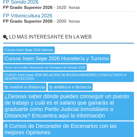
FP Sonido 2026
FP Grado Superior 2026
- 1620 horas
FP Vitivinicultura 2026
FP Grado Superior 2026
- 2000 horas
LO MÁS INTERESANTE EN LA WEB
Cursos Inem Sepe 2026 Idiomas
Cursos Inem Sepe 2026 Hostelería y Turismo
Curso de Auxiliar Veterinario de Animales de Granja 2026
CURSO Inem Sepe 2026 RELACION DE AYUDA A MENORES CONFLICTIVOS O
DESPROTECCION
fp madrid a distancia
fp andalucia a distancia
¿Deseas saber dónde puedes conseguir un puesto
de trabajo y cuál es el salario que ganarás al
graduarte como Perito Judicial Inmobiliario a
Distancia? Encuentra aquí la información
8 Cursos de Decorador de Escenarios con las
mejores Opiniones