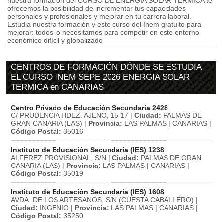
nuestra formación del CURSO DE ENERGIA SOLAR TERMICA te
ofrecemos la posibilidad de incrementar tus capacidades
personales y profesionales y mejorar en tu carrera laboral.
Estudia nuestra formación y este curso del Inem gratuito para
mejorar: todos lo necesitamos para competir en este entorno
económico difícil y globalizado
CENTROS DE FORMACIÓN DÓNDE SE ESTUDIA
EL CURSO INEM SEPE 2026 ENERGIA SOLAR
TERMICA en CANARIAS
Centro Privado de Educación Secundaria 2428
C/ PRUDENCIA HDEZ. AJENO, 15 17 |
Ciudad:
PALMAS DE
GRAN CANARIA (LAS) |
Provincia:
LAS PALMAS | CANARIAS |
Código Postal:
35016
Instituto de Educación Secundaria (IES) 1238
ALFÉREZ PROVISIONAL, S/N |
Ciudad:
PALMAS DE GRAN
CANARIA (LAS) |
Provincia:
LAS PALMAS | CANARIAS |
Código Postal:
35019
Instituto de Educación Secundaria (IES) 1608
AVDA. DE LOS ARTESANOS, S/N (CUESTA CABALLERO) |
Ciudad:
INGENIO |
Provincia:
LAS PALMAS | CANARIAS |
Código Postal:
35250