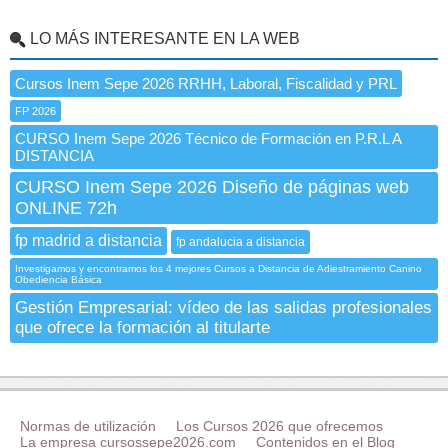
LO MÁS INTERESANTE EN LA WEB
Cursos Inem Sepe 2026 RRHH, Laboral, Fiscalidad y PRL
FP 2026
CURSO Inem Sepe 2026 Técnico de Formación en P.R.L A
DISTANCIA
CURSO Inem Sepe 2026 Diseño de páginas web
ONLINE 72h
fp madrid a distancia
fp andalucia a distancia
Investigamos y encontramos los 4 mejores Cursos a Distancia de Adiestramiento Canino
Obediencia Básica
Gestión Empresarial: vídeo de las salidas profesionales
que ofrece la formación al titularte
Normas de utilización
Los Cursos 2026 que ofrecemos
La empresa cursossepe2026.com
Contenidos en el Blog