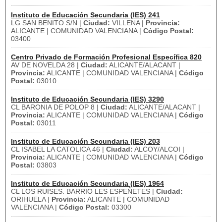
Instituto de Educación Secundaria (IES) 241
LG SAN BENITO S/N |
Ciudad:
VILLENA |
Provincia:
ALICANTE | COMUNIDAD VALENCIANA |
Código Postal:
03400
Centro Privado de Formación Profesional Específica 820
AV DE NOVELDA 28 |
Ciudad:
ALICANTE/ALACANT |
Provincia:
ALICANTE | COMUNIDAD VALENCIANA |
Código
Postal:
03010
Instituto de Educación Secundaria (IES) 3290
CL BARONIA DE POLOP 8 |
Ciudad:
ALICANTE/ALACANT |
Provincia:
ALICANTE | COMUNIDAD VALENCIANA |
Código
Postal:
03011
Instituto de Educación Secundaria (IES) 203
CL ISABEL LA CATOLICA 46 |
Ciudad:
ALCOY/ALCOI |
Provincia:
ALICANTE | COMUNIDAD VALENCIANA |
Código
Postal:
03803
Instituto de Educación Secundaria (IES) 1964
CL LOS RUISES. BARRIO LES ESPEÑETES |
Ciudad:
ORIHUELA |
Provincia:
ALICANTE | COMUNIDAD
VALENCIANA |
Código Postal:
03300