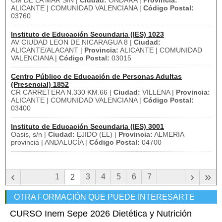
CM DE LA MAR S/N |
Ciudad:
ONDARA |
Provincia:
ALICANTE | COMUNIDAD VALENCIANA |
Código Postal:
03760
Instituto de Educación Secundaria (IES) 1023
AV CIUDAD LEON DE NICARAGUA 8 |
Ciudad:
ALICANTE/ALACANT |
Provincia:
ALICANTE | COMUNIDAD
VALENCIANA |
Código Postal:
03015
Centro Público de Educación de Personas Adultas
(Presencial) 1852
CR CARRETERA N.330 KM.66 |
Ciudad:
VILLENA |
Provincia:
ALICANTE | COMUNIDAD VALENCIANA |
Código Postal:
03400
Instituto de Educación Secundaria (IES) 3001
Oasis, s/n |
Ciudad:
EJIDO (EL) |
Provincia:
ALMERIA
provincia | ANDALUCÍA |
Código Postal:
04700
‹
›
»
1
3
4
5
6
7
2
OTRA FORMACIÓN QUE PUEDE INTERESARTE
CURSO Inem Sepe 2026 Dietética y Nutrición