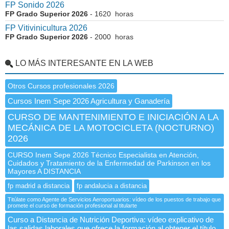
FP Sonido 2026
FP Grado Superior 2026
- 1620 horas
FP Vitivinicultura 2026
FP Grado Superior 2026
- 2000 horas
LO MÁS INTERESANTE EN LA WEB
Otros Cursos profesionales 2026
Cursos Inem Sepe 2026 Agricultura y Ganadería
CURSO DE MANTENIMIENTO E INICIACIÓN A LA
MECÁNICA DE LA MOTOCICLETA (NOCTURNO)
2026
CURSO Inem Sepe 2026 Técnico Especialista en Atención,
Cuidados y Tratamiento de la Enfermedad de Parkinson en los
Mayores A DISTANCIA
fp madrid a distancia
fp andalucia a distancia
Titúlate como Agente de Servicios Aeroportuarios: vídeo de los puestos de trabajo que
promete el curso de formación profesional al titularte
Curso a Distancia de Nutrición Deportiva: vídeo explicativo de
las salidas laborales que ofrece la formación al obtener el título