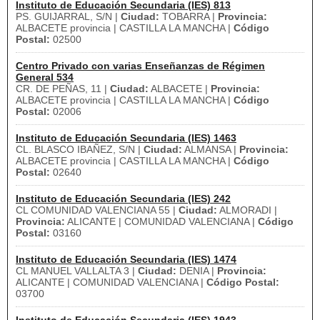
Instituto de Educación Secundaria (IES) 813
PS. GUIJARRAL, S/N |
Ciudad:
TOBARRA |
Provincia:
ALBACETE provincia | CASTILLA LA MANCHA |
Código
Postal:
02500
Centro Privado con varias Enseñanzas de Régimen
General 534
CR. DE PEÑAS, 11 |
Ciudad:
ALBACETE |
Provincia:
ALBACETE provincia | CASTILLA LA MANCHA |
Código
Postal:
02006
Instituto de Educación Secundaria (IES) 1463
CL. BLASCO IBAÑEZ, S/N |
Ciudad:
ALMANSA |
Provincia:
ALBACETE provincia | CASTILLA LA MANCHA |
Código
Postal:
02640
Instituto de Educación Secundaria (IES) 242
CL COMUNIDAD VALENCIANA 55 |
Ciudad:
ALMORADI |
Provincia:
ALICANTE | COMUNIDAD VALENCIANA |
Código
Postal:
03160
Instituto de Educación Secundaria (IES) 1474
CL MANUEL VALLALTA 3 |
Ciudad:
DENIA |
Provincia:
ALICANTE | COMUNIDAD VALENCIANA |
Código Postal:
03700