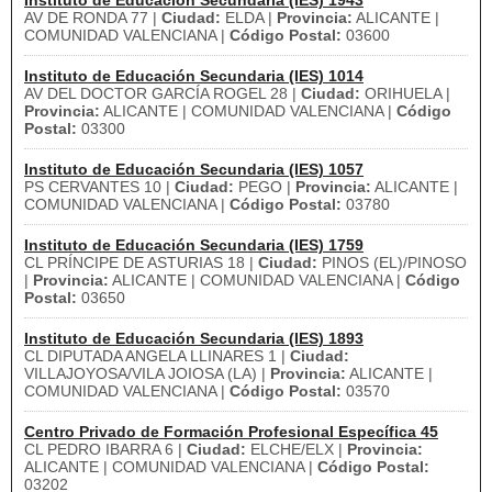
Instituto de Educación Secundaria (IES) 1943
AV DE RONDA 77 |
Ciudad:
ELDA |
Provincia:
ALICANTE |
COMUNIDAD VALENCIANA |
Código Postal:
03600
Instituto de Educación Secundaria (IES) 1014
AV DEL DOCTOR GARCÍA ROGEL 28 |
Ciudad:
ORIHUELA |
Provincia:
ALICANTE | COMUNIDAD VALENCIANA |
Código
Postal:
03300
Instituto de Educación Secundaria (IES) 1057
PS CERVANTES 10 |
Ciudad:
PEGO |
Provincia:
ALICANTE |
COMUNIDAD VALENCIANA |
Código Postal:
03780
Instituto de Educación Secundaria (IES) 1759
CL PRÍNCIPE DE ASTURIAS 18 |
Ciudad:
PINOS (EL)/PINOSO
|
Provincia:
ALICANTE | COMUNIDAD VALENCIANA |
Código
Postal:
03650
Instituto de Educación Secundaria (IES) 1893
CL DIPUTADA ANGELA LLINARES 1 |
Ciudad:
VILLAJOYOSA/VILA JOIOSA (LA) |
Provincia:
ALICANTE |
COMUNIDAD VALENCIANA |
Código Postal:
03570
Centro Privado de Formación Profesional Específica 45
CL PEDRO IBARRA 6 |
Ciudad:
ELCHE/ELX |
Provincia:
ALICANTE | COMUNIDAD VALENCIANA |
Código Postal:
03202