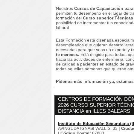
Nuestros
Cursos de Capacitación para 
permiten tu desempeño en el lugar de tr
formación del
Curso superior Técnicas
posibilidad de incrementar tus capacidad
laboral.
Esta Formación está diseñada especialme
desempleados que quieran desarrollarse 
necesarias para que seas un experto y
t
te mereces.
Está dirigido para todas aqu
hacia las actividades de enfermería, con
de calidad a pacientes en estado de gra
todas aquellas personas que quieran amp
Pídenos más información ya, estamos p
CENTROS DE FORMACIÓN DÓN
2026 CURSO SUPERIOR TÉCNI
DISTANCIA en ILLES BALEARS
Instituto de Educación Secundaria (I
AVINGUDA IGNASI WALLIS, 33 |
Ciuda
|
Código Postal:
07800