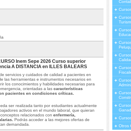
Contab
Curso
Cursos
Turis
Curso
Educa
ña
Cursos
Peluqu
Curso
Calida
CURSO Inem Sepe 2026 Curso superior
gencia A DISTANCIA en ILLES BALEARS
Curso
Fiscal
de servicios y cuidados de calidad a pacientes en
 de las herramientas e instrumentos necesarios en
Curso
rir los conocimientos y habilidades necesarias para
Admini
 emergencia, orientadas a las
características
Cursos
on pacientes en condiciones críticas.
Constr
Cursos
eda ser realizada tanto por estudiantes actualmente
Ganad
bajadores activos en el mundo laboral, que quieran
s conceptos relacionados con
enfermería,
Curso
larias.
Podrás acceder a las mejores ofertas de
 tan demandada.
Otros 