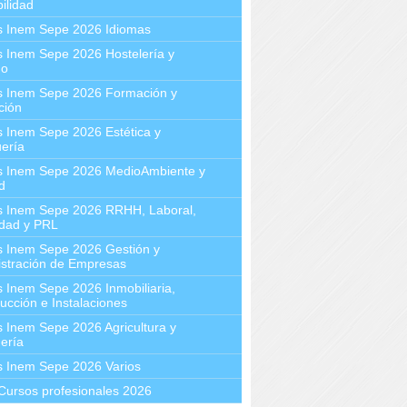
ilidad
s Inem Sepe 2026 Idiomas
 Inem Sepe 2026 Hostelería y
mo
s Inem Sepe 2026 Formación y
ción
 Inem Sepe 2026 Estética y
ería
s Inem Sepe 2026 MedioAmbiente y
d
s Inem Sepe 2026 RRHH, Laboral,
idad y PRL
s Inem Sepe 2026 Gestión y
stración de Empresas
 Inem Sepe 2026 Inmobiliaria,
ucción e Instalaciones
 Inem Sepe 2026 Agricultura y
ería
s Inem Sepe 2026 Varios
Cursos profesionales 2026