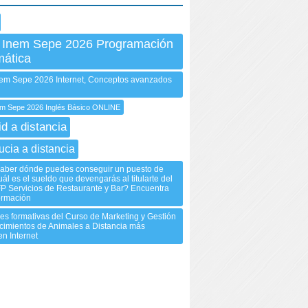
 Inem Sepe 2026 Programación
mática
m Sepe 2026 Internet, Conceptos avanzados
 Sepe 2026 Inglés Básico ONLINE
id a distancia
ucia a distancia
saber dónde puedes conseguir un puesto de
uál es el sueldo que devengarás al titularte del
P Servicios de Restaurante y Bar? Encuentra
formación
es formativas del Curso de Marketing y Gestión
cimientos de Animales a Distancia más
n Internet