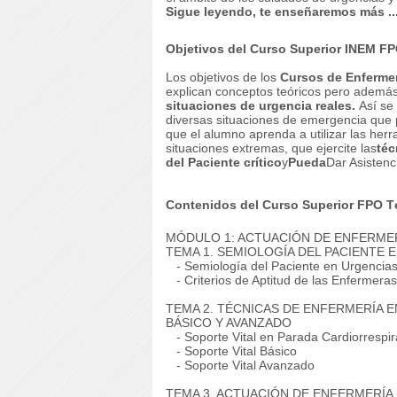
Sigue leyendo, te enseñaremos más ..
Objetivos del Curso Superior INEM F
Los objetivos de los
Cursos de Enfermer
explican conceptos teóricos pero ademá
situaciones de urgencia reales.
Así se
diversas situaciones de emergencia que 
que el alumno aprenda a utilizar las her
situaciones extremas, que ejercite las
téc
del Paciente crítico
y
Pueda
Dar Asistenc
Contenidos del Curso Superior FPO T
MÓDULO 1: ACTUACIÓN DE ENFERME
TEMA 1. SEMIOLOGÍA DEL PACIENTE 
- Semiología del Paciente en Urgencia
- Criterios de Aptitud de las Enfermeras
TEMA 2. TÉCNICAS DE ENFERMERÍA 
BÁSICO Y AVANZADO
- Soporte Vital en Parada Cardiorrespir
- Soporte Vital Básico
- Soporte Vital Avanzado
TEMA 3. ACTUACIÓN DE ENFERMERÍA