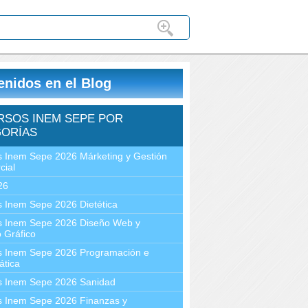
enidos en el Blog
RSOS INEM SEPE POR
ORÍAS
 Inem Sepe 2026 Márketing y Gestión
cial
26
 Inem Sepe 2026 Dietética
s Inem Sepe 2026 Diseño Web y
 Gráfico
s Inem Sepe 2026 Programación e
ática
s Inem Sepe 2026 Sanidad
s Inem Sepe 2026 Finanzas y