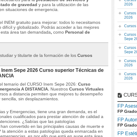
Cursos
stado de gravedad
y para la utilización de las
2026
en situaciones de emergencia.
Cursos
2026
el INEM gratuito para mejorar: todos lo necesitamos
Cursos
difícil y globalizado. Podrás acceder a las mejores
n esta área tan demandada
,
como
Personal de
Cursos
Sepe 2
Cursos
Sepe 2
tudiar y titularte de la formación de los
Cursos
Cursos
2026
 Inem Sepe 2026 Curso superior Técnicas de
Cursos
TANCIA
2026
 y el temario del CURSO Inem Sepe 2026:
Curso
Emergencia A DISTANCIA.
Nuestros
Cursos Virtuales
ursos a distancia permiten que mejores tu desempeño
CURS
 sencilla, sin desplazamientos.
FP Aseso
FP Grado
ias y Emergencias, tiene una gran demanda, es el
onales cualificados para prestar atención de calidad a
FP Auto
 atenciones.
¿Sabías que las patologías
FP Grado
 han convertido en las principales causas de muerte e
s?
la atención a estas patologías queda enmarcada en
FP Estét
 emergencias, es por ello que está en auge esta área.