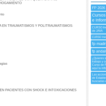
AHOGAMIENTO
FP 2026
nto
Cursos
e Infor
ÍA EN TRAUMATISMOS Y POLITRAUMATISMOS:
CURSO Ine
de JAVA
CURSO Inem
fp madr
fp andal
¿Quieres 
trabajo y c
agias
Curso de F
aquí la in
Las accion
de Estable
buscadas e
 EN PACIENTES CON SHOCK E INTOXICACIONES