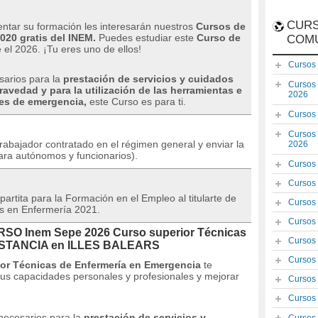
CURS
entar su formación les interesarán nuestros
Cursos de
020 gratis del INEM.
Puedes estudiar este
Curso de
COM
 el 2026. ¡Tu eres uno de ellos!
Cursos
sarios para la
prestación de servicios y cuidados
Cursos
avedad y para la utilización de las herramientas e
2026
es de emergencia,
este Curso es para ti.
Cursos
Cursos
trabajador contratado en el régimen general y enviar la
2026
ara autónomos y funcionarios).
Cursos
Cursos
artita para la Formación en el Empleo al titularte de
Cursos
os en Enfermería 2021.
Cursos
URSO Inem Sepe 2026 Curso superior Técnicas
Cursos
DISTANCIA en ILLES BALEARS
Cursos
or Técnicas de Enfermería en Emergencia
te
tus capacidades personales y profesionales y mejorar
Cursos
Cursos
necesarios para la
prestación de servicios y