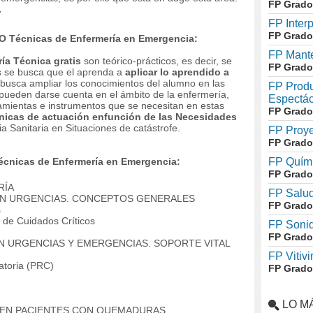
FP Grado
.
FP Inter
FP Grado
PO Técnicas de Enfermería en Emergencia:
FP Mante
ía Técnica gratis
son teórico-prácticos, es decir, se
FP Grado
s se busca que el aprenda a
aplicar lo aprendido a
 busca ampliar los conocimientos del alumno en las
FP Produ
pueden darse cuenta en el ámbito de la enfermería,
Espectác
ramientas e instrumentos que se necesitan en estas
FP Grado
nicas de actuación enfunción de las Necesidades
ia Sanitaria en Situaciones de catástrofe.
FP Proye
FP Grado
écnicas de Enfermería en Emergencia:
FP Quími
FP Grado
RÍA
FP Salud
EN URGENCIAS.
CONCEPTOS GENERALES
FP Grado
s
 de Cuidados Críticos
FP Soni
FP Grado
EN URGENCIAS Y EMERGENCIAS.
SOPORTE VITAL
FP Vitivi
atoria (PRC)
FP Grado
LO M
 EN PACIENTES CON QUEMADURAS,