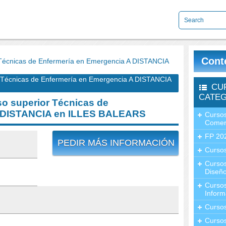
Cont
écnicas de Enfermería en Emergencia A DISTANCIA
Técnicas de Enfermería en Emergencia A DISTANCIA
CU
CATEG
o superior Técnicas de
A DISTANCIA en ILLES BALEARS
Cursos
Comer
FP 20
PEDIR MÁS INFORMACIÓN
Cursos
Curso
Diseño
Curso
Inform
Curso
Curso