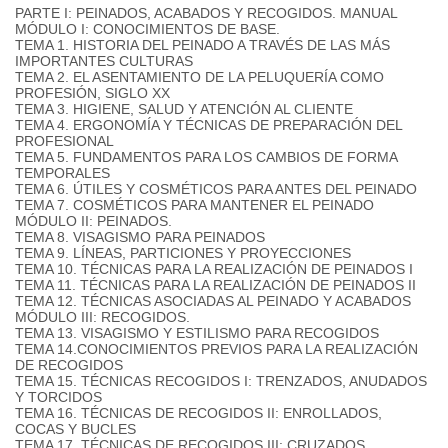
PARTE I: PEINADOS, ACABADOS Y RECOGIDOS. MANUAL
MÓDULO I: CONOCIMIENTOS DE BASE.
TEMA 1. HISTORIA DEL PEINADO A TRAVÉS DE LAS MÁS
IMPORTANTES CULTURAS
TEMA 2. EL ASENTAMIENTO DE LA PELUQUERÍA COMO
PROFESIÓN, SIGLO XX
TEMA 3. HIGIENE, SALUD Y ATENCIÓN AL CLIENTE
TEMA 4. ERGONOMÍA Y TÉCNICAS DE PREPARACIÓN DEL
PROFESIONAL
TEMA 5. FUNDAMENTOS PARA LOS CAMBIOS DE FORMA
TEMPORALES
TEMA 6. ÚTILES Y COSMÉTICOS PARA ANTES DEL PEINADO
TEMA 7. COSMÉTICOS PARA MANTENER EL PEINADO
MÓDULO II: PEINADOS.
TEMA 8. VISAGISMO PARA PEINADOS
TEMA 9. LÍNEAS, PARTICIONES Y PROYECCIONES
TEMA 10. TÉCNICAS PARA LA REALIZACIÓN DE PEINADOS I
TEMA 11. TÉCNICAS PARA LA REALIZACIÓN DE PEINADOS II
TEMA 12. TÉCNICAS ASOCIADAS AL PEINADO Y ACABADOS
MÓDULO III: RECOGIDOS.
TEMA 13. VISAGISMO Y ESTILISMO PARA RECOGIDOS
TEMA 14.CONOCIMIENTOS PREVIOS PARA LA REALIZACIÓN
DE RECOGIDOS
TEMA 15. TÉCNICAS RECOGIDOS I: TRENZADOS, ANUDADOS
Y TORCIDOS
TEMA 16. TÉCNICAS DE RECOGIDOS II: ENROLLADOS,
COCAS Y BUCLES
TEMA 17. TÉCNICAS DE RECOGIDOS III: CRUZADOS,