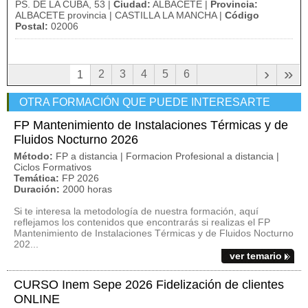
PS. DE LA CUBA, 53 |
Ciudad:
ALBACETE |
Provincia:
ALBACETE provincia | CASTILLA LA MANCHA |
Código
Postal:
02006
›
»
2
3
4
5
6
1
OTRA FORMACIÓN QUE PUEDE INTERESARTE
FP Mantenimiento de Instalaciones Térmicas y de
Fluidos Nocturno 2026
Método:
FP a distancia | Formacion Profesional a distancia |
Ciclos Formativos
Temática:
FP 2026
Duración:
2000 horas
Si te interesa la metodología de nuestra formación, aquí
reflejamos los contenidos que encontrarás si realizas el FP
Mantenimiento de Instalaciones Térmicas y de Fluidos Nocturno
202...
ver temario
CURSO Inem Sepe 2026 Fidelización de clientes
ONLINE