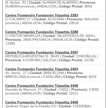
M. Nuñez. 30 |
Ciudad:
ALHAMA DE ALMERIA |
Provincia:
ALMERIA provincia | ANDALUCÍA |
Código Postal:
4003
Centro Formación Fundación Tripartita 3383
C/ CALVARIO 17 |
Ciudad:
ALOZAINA |
Provincia:
MALAGA
provincia | ANDALUCÍA |
Código Postal:
29018
Centro Formación Fundación Tripartita 3388
C/ PINTOR MENDOZA |
Ciudad:
VALDEPEÑAS DE JAEN |
Provincia:
JAEN PROVINCIA | ANDALUCÍA |
Código Postal:
13300
Centro Formación Fundación Tripartita 3397
REPÚBLICA ARGENTINA 31, BAJO |
Ciudad:
CORUÑA (A) |
Provincia:
A CORUÑA | GALICIA |
Código Postal:
15706
Centro Formación Fundación Tripartita 3403
Av. Sarrià , 27 |
Ciudad:
BARCELONA |
Provincia:
BARCELONA provincia | CATALUÑA |
Código Postal:
8029
Centro Formación Fundación Tripartita 3408
Avenida de Marconi, 37 |
Ciudad:
CADIZ |
Provincia:
CADIZ
provincia | ANDALUCÍA |
Código Postal:
11011
Centro Formación Fundación Tripartita 3409
Jardines Virgen de la Estrella nº1 |
Ciudad:
CORDOBA |