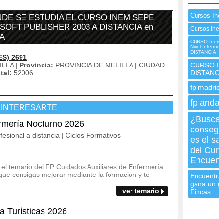
Cursos In
DE SE ESTUDIA EL CURSO INEM SEPE
OFT PUBLISHER 2003 A DISTANCIA en
Cursos In
A
CURSO Inem 
Nivel Interm
DISTANCIA
ES) 2691
LLA |
Provincia:
PROVINCIA DE MELILLA | CIUDAD
CURSO In
tal:
52006
DISTANC
fp madrid
fp anda
 INTERESARTE
¿Busca
ermería Nocturno 2026
consegu
fesional a distancia | Ciclos Formativos
es el s
del Cur
Encuent
y el temario del FP Cuidados Auxiliares de Enfermería
que consigas mejorar mediante la formación y te
Encuentra
gana un 
ver temario
Fincas:
a Turísticas 2026