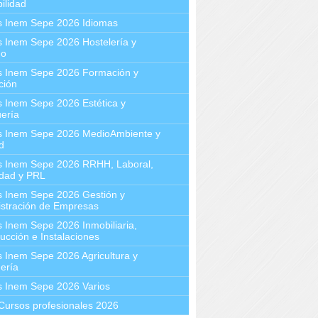
ilidad
s Inem Sepe 2026 Idiomas
 Inem Sepe 2026 Hostelería y
mo
s Inem Sepe 2026 Formación y
ción
 Inem Sepe 2026 Estética y
ería
s Inem Sepe 2026 MedioAmbiente y
d
s Inem Sepe 2026 RRHH, Laboral,
idad y PRL
s Inem Sepe 2026 Gestión y
stración de Empresas
 Inem Sepe 2026 Inmobiliaria,
ucción e Instalaciones
 Inem Sepe 2026 Agricultura y
ería
s Inem Sepe 2026 Varios
Cursos profesionales 2026