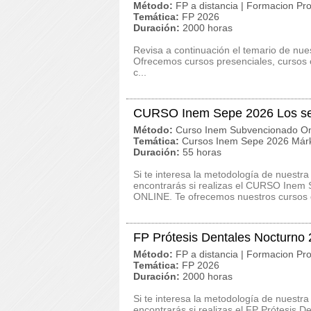
Método:
FP a distancia | Formacion Pro
Temática:
FP 2026
Duración:
2000 horas
Revisa a continuación el temario de nue
Ofrecemos cursos presenciales, cursos on
c...
CURSO Inem Sepe 2026 Los secr
Método:
Curso Inem Subvencionado On
Temática:
Cursos Inem Sepe 2026 Márk
Duración:
55 horas
Si te interesa la metodología de nuestra
encontrarás si realizas el CURSO Inem 
ONLINE. Te ofrecemos nuestros cursos d
FP Prótesis Dentales Nocturno
Método:
FP a distancia | Formacion Pro
Temática:
FP 2026
Duración:
2000 horas
Si te interesa la metodología de nuestra
encontrarás si realizas el FP Prótesis 