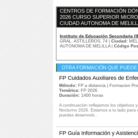
CENTROS DE FORMACIÓN DÓN
2026 CURSO SUPERIOR MICROS
CIUDAD AUTONOMA DE MELILL
Instituto de Educación Secundaria (I
GRAL. ASTILLEROS, 74 |
Ciudad:
MELI
AUTONOMA DE MELILLA |
Código Pos
OTRA FORMACIÓN QUE PUEDE
FP Cuidados Auxiliares de Enf
Método:
FP a distancia | Formacion Pro
Temática:
FP 2026
Duración:
1400 horas
A continuación reflejamos los objetivos 
Nocturno 2026. Estamos a tu lado para 
puedas desenvolv...
FP Guía Información y Asistenci