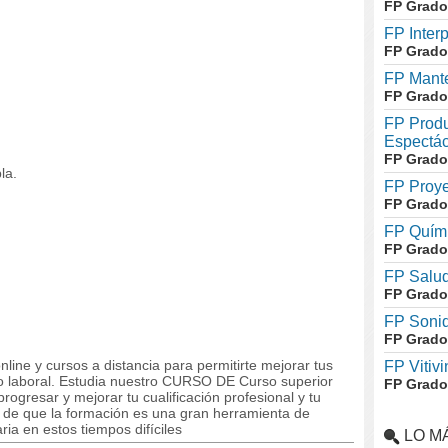
FP Grado
FP Inter
FP Grado
FP Mante
FP Grado
FP Produ
Espectác
FP Grado
la.
FP Proye
FP Grado
FP Quími
FP Grado
FP Salud
FP Grado
FP Soni
FP Grado
line y cursos a distancia para permitirte mejorar tus
FP Vitivi
 laboral. Estudia nuestro CURSO DE Curso superior
FP Grado
rogresar y mejorar tu cualificación profesional y tu
s de que la formación es una gran herramienta de
ia en estos tiempos difíciles
LO M