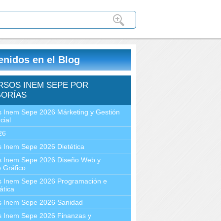
enidos en el Blog
RSOS INEM SEPE POR
ORÍAS
 Inem Sepe 2026 Márketing y Gestión
cial
26
 Inem Sepe 2026 Dietética
s Inem Sepe 2026 Diseño Web y
 Gráfico
s Inem Sepe 2026 Programación e
ática
s Inem Sepe 2026 Sanidad
s Inem Sepe 2026 Finanzas y