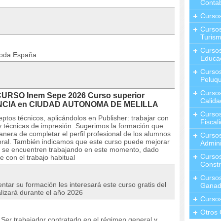
Contab
Curso
Cursos
Turis
Curso
toda España
Educa
Cursos
Peluqu
Curso
CURSO Inem Sepe 2026 Curso superior
Calida
STANCIA en CIUDAD AUTONOMA DE MELILLA
Curso
tos técnicos, aplicándolos en Publisher: trabajar con
Fiscal
y técnicas de impresión. Sugerimos la formación que
nera de completar el perfil profesional de los alumnos
Curso
oral. También indicamos que este curso puede mejorar
Admini
que se encuentren trabajando en este momento, dado
Cursos
 con el trabajo habitual
Constr
Cursos
tar su formación les interesará este curso gratis del
Ganad
alizará durante el año 2026
Curso
Otros 
Ser trabajador contratado en el régimen general y