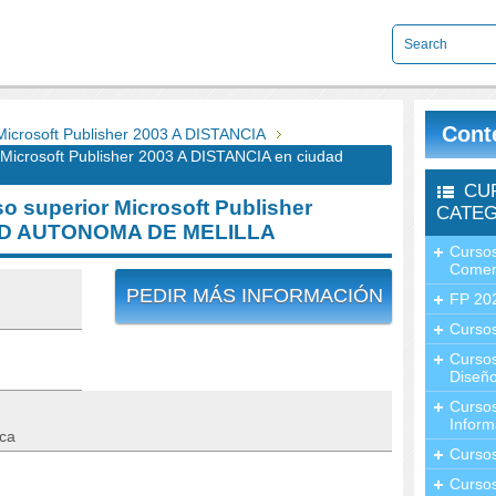
Cont
icrosoft Publisher 2003 A DISTANCIA
icrosoft Publisher 2003 A DISTANCIA en ciudad
CU
 superior Microsoft Publisher
CATEG
DAD AUTONOMA DE MELILLA
Cursos
Comer
PEDIR MÁS INFORMACIÓN
FP 20
Cursos
Curso
Diseño
Curso
Inform
ica
Curso
Curso