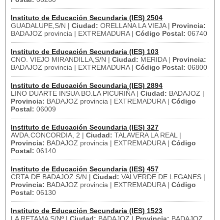
Instituto de Educación Secundaria (IES) 2504
GUADALUPE,S/N |
Ciudad:
ORELLANA LA VIEJA |
Provincia:
BADAJOZ provincia | EXTREMADURA |
Código Postal:
06740
Instituto de Educación Secundaria (IES) 103
CNO. VIEJO MIRANDILLA,S/N |
Ciudad:
MERIDA |
Provincia:
BADAJOZ provincia | EXTREMADURA |
Código Postal:
06800
Instituto de Educación Secundaria (IES) 2894
LINO DUARTE INSUA BO.LA PICURIÑA |
Ciudad:
BADAJOZ |
Provincia:
BADAJOZ provincia | EXTREMADURA |
Código
Postal:
06009
Instituto de Educación Secundaria (IES) 327
AVDA.CONCORDIA, 2 |
Ciudad:
TALAVERA LA REAL |
Provincia:
BADAJOZ provincia | EXTREMADURA |
Código
Postal:
06140
Instituto de Educación Secundaria (IES) 457
CRTA.DE BADAJOZ S/N |
Ciudad:
VALVERDE DE LEGANES |
Provincia:
BADAJOZ provincia | EXTREMADURA |
Código
Postal:
06130
Instituto de Educación Secundaria (IES) 1523
LA RETAMA S/Nº |
Ciudad:
BADAJOZ |
Provincia:
BADAJOZ