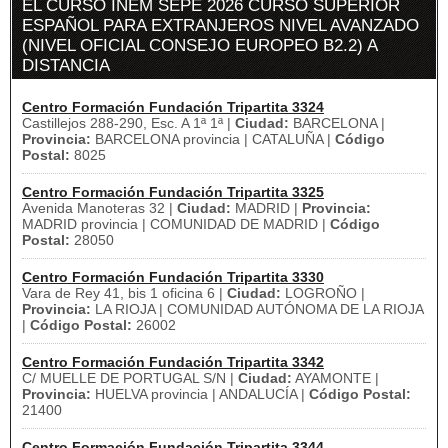
EL CURSO INEM SEPE 2026 CURSO SUPERIOR
ESPAÑOL PARA EXTRANJEROS NIVEL AVANZADO
(NIVEL OFICIAL CONSEJO EUROPEO B2.2) A
DISTANCIA
Centro Formación Fundación Tripartita 3324
Castillejos 288-290, Esc. A 1ª 1ª |
Ciudad:
BARCELONA |
Provincia:
BARCELONA provincia | CATALUÑA |
Código
Postal:
8025
Centro Formación Fundación Tripartita 3325
Avenida Manoteras 32 |
Ciudad:
MADRID |
Provincia:
MADRID provincia | COMUNIDAD DE MADRID |
Código
Postal:
28050
Centro Formación Fundación Tripartita 3330
Vara de Rey 41, bis 1 oficina 6 |
Ciudad:
LOGROÑO |
Provincia:
LA RIOJA | COMUNIDAD AUTÓNOMA DE LA RIOJA
|
Código Postal:
26002
Centro Formación Fundación Tripartita 3342
C/ MUELLE DE PORTUGAL S/N |
Ciudad:
AYAMONTE |
Provincia:
HUELVA provincia | ANDALUCÍA |
Código Postal:
21400
Centro Formación Fundación Tripartita 3344