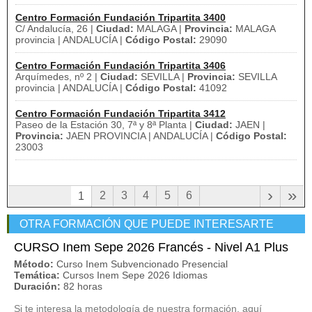
Centro Formación Fundación Tripartita 3400
C/ Andalucía, 26 |
Ciudad:
MALAGA |
Provincia:
MALAGA
provincia | ANDALUCÍA |
Código Postal:
29090
Centro Formación Fundación Tripartita 3406
Arquímedes, nº 2 |
Ciudad:
SEVILLA |
Provincia:
SEVILLA
provincia | ANDALUCÍA |
Código Postal:
41092
Centro Formación Fundación Tripartita 3412
Paseo de la Estación 30, 7ª y 8ª Planta |
Ciudad:
JAEN |
Provincia:
JAEN PROVINCIA | ANDALUCÍA |
Código Postal:
23003
›
»
2
3
4
5
6
1
OTRA FORMACIÓN QUE PUEDE INTERESARTE
CURSO Inem Sepe 2026 Francés - Nivel A1 Plus
Método:
Curso Inem Subvencionado Presencial
Temática:
Cursos Inem Sepe 2026 Idiomas
Duración:
82 horas
Si te interesa la metodología de nuestra formación, aquí