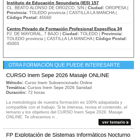
Instituto de Educación Secundaria (IES) 157
CL. BEATO ALONSO DE OROZCO, S/N |
Ciudad:
OROPESA |
Provincia:
TOLEDO provincia | CASTILLA LA MANCHA |
Código Postal:
45560
Centro Privado de Formación Profesional Específica 34
PJ. DE MAYORAL, 7 BAJO |
Ciudad:
TOLEDO |
Provincia:
TOLEDO provincia | CASTILLA LA MANCHA |
Código Postal:
45003
OTRA FORMACIÓN QUE PUEDE INTERESARTE
CURSO Inem Sepe 2026 Masaje ONLINE
Método:
Curso Inem Subvencionado Online
Temática:
Cursos Inem Sepe 2026 Sanidad
Duración:
72 horas
La metodología de nuestra formación es 100% adapatada y
compatible con el trabajo. Si te interesa, revisa el contenido, el
temario y los objetivos del CURSO Inem Sepe 2026: Masaje
ONLINE. Te ofrecemos n...
ver temario
FP Explotación de Sistemas Informáticos Nocturno