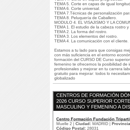
TEMA 5. Corte en capas de igual longitud
TEMA 6. Corte universal.
TEMA 7.Técnicas de personalización para 
TEMA 8. Peluquería de Caballero.
MODULO 4. EL VISAJISMO Y LA COMU
TEMA 1. El estudio de la cabeza rostro y 
TEMA 2. La forma del rostro.
TEMA 3. Los elementos del rostro.
TEMA 4. La comunicación con el cliente.
Estamos a tu lado para que consigas mej
con más suficiencia en el entorno econó
formación del CURSO DE Curso superior C
femenino te ofrecemos la posibilidad de
profesionales y mejorar en tu carrera lab
gratuito para mejorar: todos lo necesitam
globalizado
CENTROS DE FORMACIÓN DÓN
2026 CURSO SUPERIOR CORTE
MASCULINO Y FEMENINO A DI
Centro Formación Fundación Triparti
Muelle 2 |
Ciudad:
MADRID |
Provincia
Código Postal:
28031