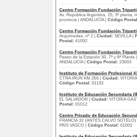
Centro Formación Fundación Triparti
Av. República Argentina, 25; 3ª planta, 
provincia | ANDALUCÍA |
Código Postal
Centro Formación Fundación Triparti
Arquímedes, nº 2 |
Ciudad:
SEVILLA |
P
Postal:
41092
Centro Formación Fundación Triparti
Paseo de la Estación 30, 7ª y 8ª Planta 
ANDALUCÍA |
Código Postal:
23003
Instituto de Formación Profesional 4
CTRA.IRUN KM,356 |
Ciudad:
VITORIA
Código Postal:
01192
Instituto de Educación Secundaria (I
EL SALVADOR |
Ciudad:
VITORIA GAS
Postal:
01012
Centro Privado de Educación Secund
FRANCIA 32 (ANTES CALVO SOTELO)
PAÍS VASCO |
Código Postal:
01002
Instituto de Educación Secundaria (I