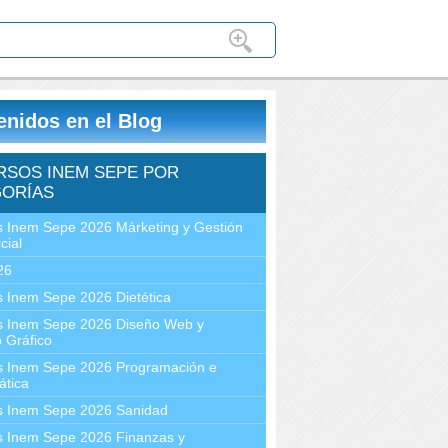
enidos en el Blog
RSOS INEM SEPE POR
ORÍAS
 Inem Sepe 2026 Márketing y Gestión
cial
26
 Inem Sepe 2026 Dietética
s Inem Sepe 2026 Diseño Web y
 Gráfico
s Inem Sepe 2026 Programación e
ática
s Inem Sepe 2026 Sanidad
s Inem Sepe 2026 Finanzas y