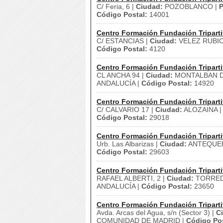
C/ Feria, 6 |
Ciudad:
POZOBLANCO |
P
Código Postal:
14001
Centro Formación Fundación Triparti
C/ ESTANCIAS |
Ciudad:
VELEZ RUBIO
Código Postal:
4120
Centro Formación Fundación Triparti
CL ANCHA 94 |
Ciudad:
MONTALBAN D
ANDALUCÍA |
Código Postal:
14920
Centro Formación Fundación Triparti
C/ CALVARIO 17 |
Ciudad:
ALOZAINA 
Código Postal:
29018
Centro Formación Fundación Triparti
Urb. Las Albarizas |
Ciudad:
ANTEQUER
Código Postal:
29603
Centro Formación Fundación Triparti
RAFAEL ALBERTI, 2 |
Ciudad:
TORRED
ANDALUCÍA |
Código Postal:
23650
Centro Formación Fundación Triparti
Avda. Arcas del Agua, s/n (Sector 3) |
C
COMUNIDAD DE MADRID |
Código Pos