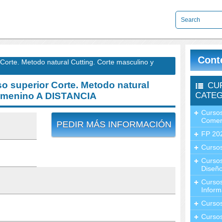
Cont
rte. Metodo natural Cutting. Corte masculino y
 superior Corte. Metodo natural
CU
femenino A DISTANCIA
CATEG
Cursos
Comer
PEDIR MÁS INFORMACIÓN
FP 20
Cursos
Curso
Diseño
Curso
Inform
Curso
Curso