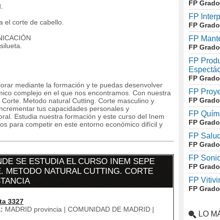
FP Grado
.
FP Inter
el corte de cabello.
FP Grado
NICACIÓN
FP Mante
silueta.
FP Grado
FP Produ
Espectác
FP Grado
orar mediante la formación y te puedas desenvolver
FP Proye
mico complejo en el que nos encontramos. Con nuestra
FP Grado
orte. Metodo natural Cutting. Corte masculino y
 incrementar tus capacidades personales y
FP Quími
oral. Estudia nuestra formación y este curso del Inem
FP Grado
os para competir en este entorno económico difícil y
FP Salud
FP Grado
FP Soni
DE SE ESTUDIA EL CURSO INEM SEPE
FP Grado
. METODO NATURAL CUTTING. CORTE
FP Vitivi
STANCIA
FP Grado
ta 3327
:
MADRID provincia | COMUNIDAD DE MADRID |
LO M