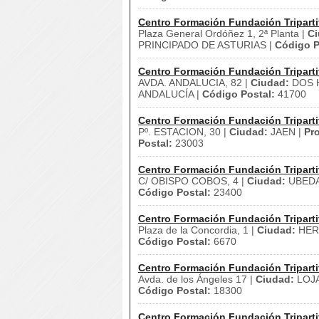
Centro Formación Fundación Triparti
Plaza General Ordóñez 1, 2ª Planta |
Ci
PRINCIPADO DE ASTURIAS |
Código P
Centro Formación Fundación Triparti
AVDA. ANDALUCIA, 82 |
Ciudad:
DOS 
ANDALUCÍA |
Código Postal:
41700
Centro Formación Fundación Triparti
Pº. ESTACION, 30 |
Ciudad:
JAEN |
Pro
Postal:
23003
Centro Formación Fundación Triparti
C/ OBISPO COBOS, 4 |
Ciudad:
UBEDA
Código Postal:
23400
Centro Formación Fundación Triparti
Plaza de la Concordia, 1 |
Ciudad:
HER
Código Postal:
6670
Centro Formación Fundación Triparti
Avda. de los Ángeles 17 |
Ciudad:
LOJA
Código Postal:
18300
Centro Formación Fundación Triparti