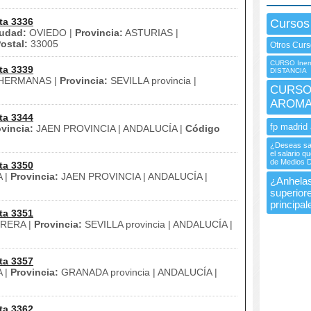
ta 3336
Cursos
udad:
OVIEDO |
Provincia:
ASTURIAS |
ostal:
33005
Otros Curs
CURSO Inem 
ta 3339
DISTANCIA
HERMANAS |
Provincia:
SEVILLA provincia |
CURSO 
AROMA
ta 3344
fp madrid 
vincia:
JAEN PROVINCIA | ANDALUCÍA |
Código
¿Deseas sab
el salario q
de Medios D
ta 3350
 |
Provincia:
JAEN PROVINCIA | ANDALUCÍA |
¿Anhelas
superior
principal
ta 3351
RERA |
Provincia:
SEVILLA provincia | ANDALUCÍA |
ta 3357
 |
Provincia:
GRANADA provincia | ANDALUCÍA |
ta 3362