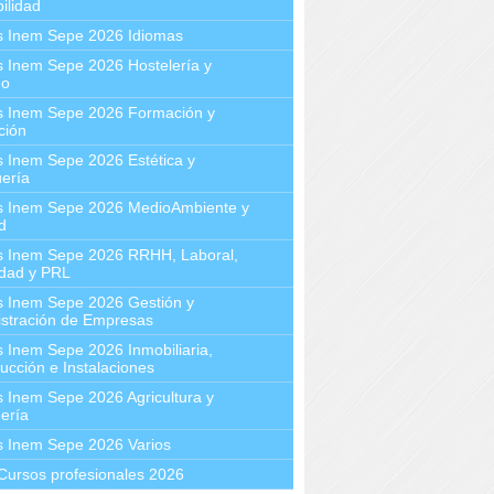
ilidad
s Inem Sepe 2026 Idiomas
 Inem Sepe 2026 Hostelería y
mo
s Inem Sepe 2026 Formación y
ción
 Inem Sepe 2026 Estética y
ería
s Inem Sepe 2026 MedioAmbiente y
d
s Inem Sepe 2026 RRHH, Laboral,
idad y PRL
s Inem Sepe 2026 Gestión y
stración de Empresas
 Inem Sepe 2026 Inmobiliaria,
ucción e Instalaciones
 Inem Sepe 2026 Agricultura y
ería
s Inem Sepe 2026 Varios
Cursos profesionales 2026