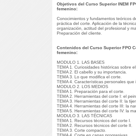
Objetivos del Curso Superior INEM FP
femenino:
Conocimientos y fundamentos teóricos del
práctica del corte. Aplicación de la técn
organización, actitud del profesional y m
Preparación del cliente.
Contenidos del Curso Superior FPO Co
femenino:
MODULO 1. LAS BASES
TEMA 1. Curiosidades históricas sobre el 
TEMA 2. El cabello y su importancia.
TEMA 3. Lo que modifica el corte.
TEMA 4. Características personales que i
MODULO 2. LOS MEDIOS
TEMA 1. Preparación para el corte.
TEMA 2. Herramientas del corte I: el pein
TEMA 3. Herramientas del corte II: la tijer
TEMA 4. Herramientas del corte III: la na
TEMA 5. Herramientas del corte IV: la maq
MODULO 3. LAS TÉCNICAS
TEMA 1. Recursos técnicos del corte I.
TEMA 2. Recursos técnicos del corte II.
TEMA 3. Corte compacto.
TEMA 4. Corte en capas progresivas.