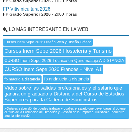
FP Grado Superior 2026
- 1620 horas
FP Vitivinicultura 2026
FP Grado Superior 2026
- 2000 horas
LO MÁS INTERESANTE EN LA WEB
Cursos Inem Sepe 2026 Diseño Web y Diseño Gráfico
Cursos Inem Sepe 2026 Hostelería y Turismo
CURSO Inem Sepe 2026 Técnico en Quiromasaje A DISTANCIA
CURSO Inem Sepe 2026 Francés - Nivel A1
fp andalucia a distancia
fp madrid a distancia
Vídeo sobre las salidas profesionales y el salario que
ganará un graduado a Distancia del Curso de Estudios
Superiores para la Cadena de Suministros
¿Quieres saber dónde puedes trabajar y cuál es el salario que devengarás al obtener
el título de la Formación de Dirección y Gestión de la Empresa Turística? Encuentra
aquí la información