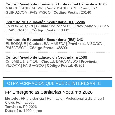
Centro Privado de Formación Profesional Específica 1075
MADRE CANDIDA,S/N |
Ciudad:
ANDOAIN |
Provincia:
GUIPUZCOA | PAÍS VASCO |
Código Postal:
20140
Instituto de Educación Secundaria (IES) 2295
LA BONDAD,S/N |
Ciudad:
BARAKALDO |
Provincia:
VIZCAYA
| PAÍS VASCO |
Código Postal:
48902
Instituto de Educación Secundaria (IES) 343
EL BOSQUE |
Ciudad:
BALMASEDA |
Provincia:
VIZCAYA |
PAÍS VASCO |
Código Postal:
48800
Centro Privado de Educación Secundaria 1586
C/ IBAIBE 1, 2 Y 16. |
Ciudad:
BARAKALDO |
Provincia:
VIZCAYA | PAÍS VASCO |
Código Postal:
48901
OTRA FORMACIÓN QUE PUEDE INTERESARTE
FP Emergencias Sanitarias Nocturno 2026
Método:
FP a distancia | Formacion Profesional a distancia |
Ciclos Formativos
Temática:
FP 2026
Duración:
1400 horas