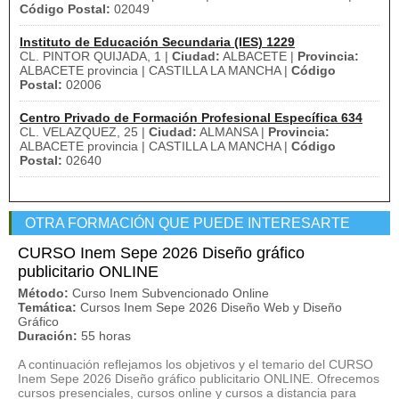
Código Postal:
02049
Instituto de Educación Secundaria (IES) 1229
CL. PINTOR QUIJADA, 1 |
Ciudad:
ALBACETE |
Provincia:
ALBACETE provincia | CASTILLA LA MANCHA |
Código
Postal:
02006
Centro Privado de Formación Profesional Específica 634
CL. VELAZQUEZ, 25 |
Ciudad:
ALMANSA |
Provincia:
ALBACETE provincia | CASTILLA LA MANCHA |
Código
Postal:
02640
OTRA FORMACIÓN QUE PUEDE INTERESARTE
CURSO Inem Sepe 2026 Diseño gráfico
publicitario ONLINE
Método:
Curso Inem Subvencionado Online
Temática:
Cursos Inem Sepe 2026 Diseño Web y Diseño
Gráfico
Duración:
55 horas
A continuación reflejamos los objetivos y el temario del CURSO
Inem Sepe 2026 Diseño gráfico publicitario ONLINE. Ofrecemos
cursos presenciales, cursos online y cursos a distancia para