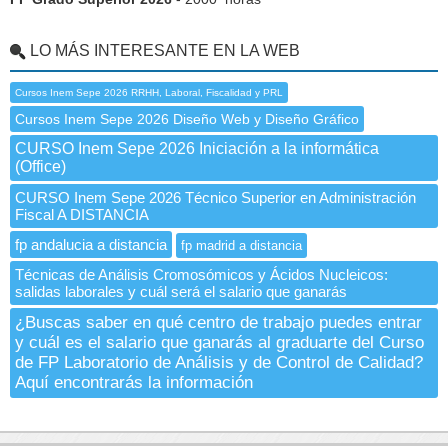
LO MÁS INTERESANTE EN LA WEB
Cursos Inem Sepe 2026 RRHH, Laboral, Fiscalidad y PRL
Cursos Inem Sepe 2026 Diseño Web y Diseño Gráfico
CURSO Inem Sepe 2026 Iniciación a la informática
(Office)
CURSO Inem Sepe 2026 Técnico Superior en Administración
Fiscal A DISTANCIA
fp andalucia a distancia
fp madrid a distancia
Técnicas de Análisis Cromosómicos y Ácidos Nucleicos:
salidas laborales y cuál será el salario que ganarás
¿Buscas saber en qué centro de trabajo puedes entrar
y cuál es el salario que ganarás al graduarte del Curso
de FP Laboratorio de Análisis y de Control de Calidad?
Aquí encontrarás la información