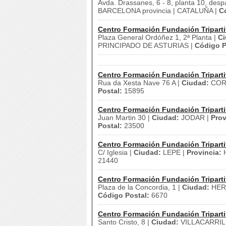
Avda. Drassanes, 6 - 8, planta 10, desp
BARCELONA provincia | CATALUÑA |
C
Centro Formación Fundación Triparti
Plaza General Ordóñez 1, 2ª Planta |
Ci
PRINCIPADO DE ASTURIAS |
Código P
Centro Formación Fundación Triparti
Rua da Xesta Nave 76 A |
Ciudad:
CORU
Postal:
15895
Centro Formación Fundación Triparti
Juan Martin 30 |
Ciudad:
JODAR |
Prov
Postal:
23500
Centro Formación Fundación Triparti
C/ Iglesia |
Ciudad:
LEPE |
Provincia:
H
21440
Centro Formación Fundación Triparti
Plaza de la Concordia, 1 |
Ciudad:
HER
Código Postal:
6670
Centro Formación Fundación Triparti
Santo Cristo, 8 |
Ciudad:
VILLACARRIL