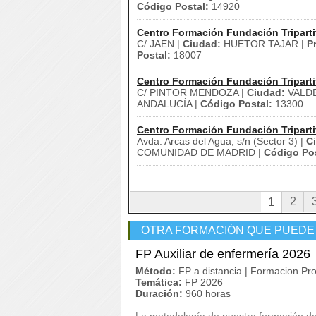
Código Postal:
14920
Centro Formación Fundación Triparti
C/ JAEN |
Ciudad:
HUETOR TAJAR |
P
Postal:
18007
Centro Formación Fundación Triparti
C/ PINTOR MENDOZA |
Ciudad:
VALDE
ANDALUCÍA |
Código Postal:
13300
Centro Formación Fundación Triparti
Avda. Arcas del Agua, s/n (Sector 3) |
C
COMUNIDAD DE MADRID |
Código Pos
2
1
OTRA FORMACIÓN QUE PUEDE
FP Auxiliar de enfermería 2026
Método:
FP a distancia | Formacion Pro
Temática:
FP 2026
Duración:
960 horas