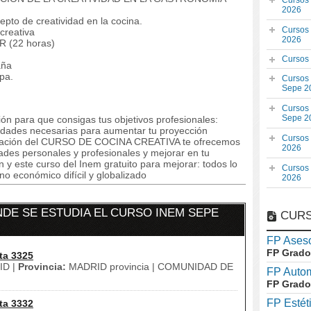
Cursos
2026
pto de creatividad en la cocina.
Cursos
creativa
2026
 (22 horas)
Cursos
aña
pa.
Cursos
Sepe 2
Cursos
Sepe 2
ón para que consigas tus objetivos profesionales:
lidades necesarias para aumentar tu proyección
Cursos
ormación del CURSO DE COCINA CREATIVA te ofrecemos
2026
dades personales y profesionales y mejorar en tu
n y este curso del Inem gratuito para mejorar: todos lo
Cursos
o económico difícil y globalizado
2026
DE SE ESTUDIA EL CURSO INEM SEPE
CURS
FP Aseso
FP Grado
ta 3325
D |
Provincia:
MADRID provincia | COMUNIDAD DE
FP Auto
FP Grado
FP Estét
ta 3332