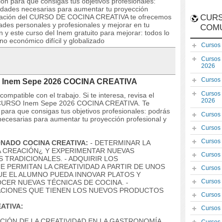
ón para que consigas tus objetivos profesionales:
lidades necesarias para aumentar tu proyección
ormación del CURSO DE COCINA CREATIVA te ofrecemos
CURS
dades personales y profesionales y mejorar en tu
COM
n y este curso del Inem gratuito para mejorar: todos lo
o económico difícil y globalizado
Cursos
Cursos
2026
Cursos
O Inem Sepe 2026 COCINA CREATIVA
Cursos
mpatible con el trabajo. Si te interesa, revisa el
2026
del CURSO Inem Sepe 2026 COCINA CREATIVA. Te
para que consigas tus objetivos profesionales: podrás
Cursos
 necesarias para aumentar tu proyección profesional y
Cursos
Cursos
ONADO COCINA CREATIVA:
- DETERMINAR LA
A CREACIÓN¿ Y EXPERIMENTAR NUEVAS
Cursos
 TRADICIONALES. - ADQUIRIR LOS
 PERMITAN LA CREATIVIDAD A PARTIR DE UNOS
Cursos
E EL ALUMNO PUEDA INNOVAR PLATOS Y
Cursos
OCER NUEVAS TÉCNICAS DE COCINA. -
CACIONES QUE TIENEN LOS NUEVOS PRODUCTOS
Cursos
ATIVA:
Cursos
CIÓN DE LA CREATIVIDAD EN LA GASTRONOMÍA