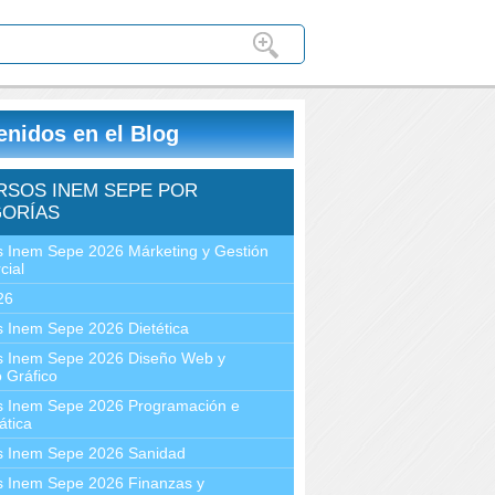
enidos en el Blog
RSOS INEM SEPE POR
ORÍAS
 Inem Sepe 2026 Márketing y Gestión
cial
26
 Inem Sepe 2026 Dietética
s Inem Sepe 2026 Diseño Web y
 Gráfico
s Inem Sepe 2026 Programación e
ática
s Inem Sepe 2026 Sanidad
s Inem Sepe 2026 Finanzas y