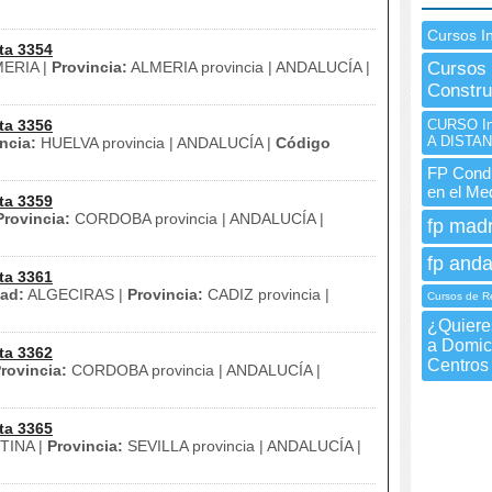
Cursos I
ta 3354
ERIA |
Provincia:
ALMERIA provincia | ANDALUCÍA |
Cursos 
Constru
ta 3356
CURSO Ine
A DISTAN
ncia:
HUELVA provincia | ANDALUCÍA |
Código
FP Condu
en el Me
ta 3359
Provincia:
CORDOBA provincia | ANDALUCÍA |
fp madr
fp anda
ta 3361
ad:
ALGECIRAS |
Provincia:
CADIZ provincia |
Cursos de R
¿Quieres
a Domici
ta 3362
Centros
rovincia:
CORDOBA provincia | ANDALUCÍA |
ta 3365
INA |
Provincia:
SEVILLA provincia | ANDALUCÍA |