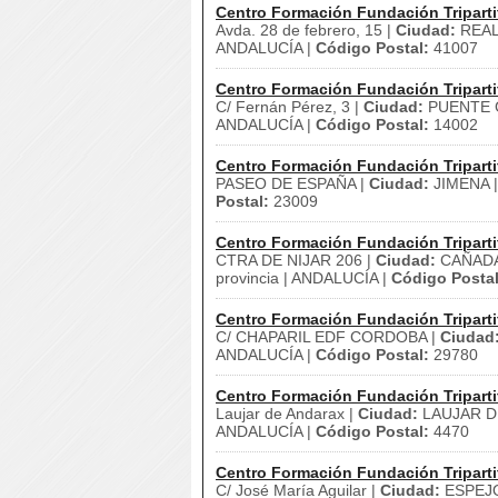
Centro Formación Fundación Triparti
Avda. 28 de febrero, 15 |
Ciudad:
REAL 
ANDALUCÍA |
Código Postal:
41007
Centro Formación Fundación Triparti
C/ Fernán Pérez, 3 |
Ciudad:
PUENTE G
ANDALUCÍA |
Código Postal:
14002
Centro Formación Fundación Triparti
PASEO DE ESPAÑA |
Ciudad:
JIMENA 
Postal:
23009
Centro Formación Fundación Triparti
CTRA DE NIJAR 206 |
Ciudad:
CAÑADA
provincia | ANDALUCÍA |
Código Postal
Centro Formación Fundación Triparti
C/ CHAPARIL EDF CORDOBA |
Ciudad
ANDALUCÍA |
Código Postal:
29780
Centro Formación Fundación Triparti
Laujar de Andarax |
Ciudad:
LAUJAR D
ANDALUCÍA |
Código Postal:
4470
Centro Formación Fundación Triparti
C/ José María Aguilar |
Ciudad:
ESPEJ