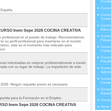
Contab
Curso
n España
Cursos
Turis
Curso
Educa
l CURSO Inem Sepe 2026 COCINA CREATIVA
Cursos
o profesional en el puesto de trabajo. Recomendamos
Peluqu
ar su perfil profesional para insertarse en el mundo
l mismo: este es el momento más indicado para
Curso
turo
Calida
Curso
Fiscal
sonas interesadas en mejorar profesionalmente a través
nada con su lugar de trabajo. La impartición de este
Curso
Admini
Cursos
Constr
o 2026. Ningún requisito previo es necesario
Cursos
Ganad
partita para la Formación en el Empleo
Curso
 CURSO Inem Sepe 2026 COCINA CREATIVA
Otros 