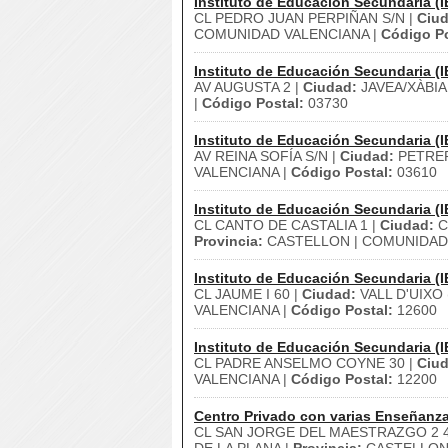
Instituto de Educación Secundaria (I
CL PEDRO JUAN PERPIÑAN S/N |
Ciud
COMUNIDAD VALENCIANA |
Código Po
Instituto de Educación Secundaria (I
AV AUGUSTA 2 |
Ciudad:
JAVEA/XÀBIA
|
Código Postal:
03730
Instituto de Educación Secundaria (I
AV REINA SOFÍA S/N |
Ciudad:
PETRER
VALENCIANA |
Código Postal:
03610
Instituto de Educación Secundaria (I
CL CANTO DE CASTALIA 1 |
Ciudad:
C
Provincia:
CASTELLON | COMUNIDAD
Instituto de Educación Secundaria (I
CL JAUME I 60 |
Ciudad:
VALL D'UIXO 
VALENCIANA |
Código Postal:
12600
Instituto de Educación Secundaria (I
CL PADRE ANSELMO COYNE 30 |
Ciud
VALENCIANA |
Código Postal:
12200
Centro Privado con varias Enseñanz
CL SAN JORGE DEL MAESTRAZGO 2 4