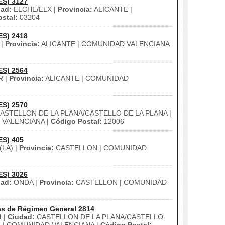
ES) 3127
ad:
ELCHE/ELX |
Provincia:
ALICANTE |
stal:
03204
ES) 2418
 |
Provincia:
ALICANTE | COMUNIDAD VALENCIANA
ES) 2564
 |
Provincia:
ALICANTE | COMUNIDAD
ES) 2570
ASTELLON DE LA PLANA/CASTELLO DE LA PLANA |
 VALENCIANA |
Código Postal:
12006
ES) 405
(LA) |
Provincia:
CASTELLON | COMUNIDAD
ES) 3026
ad:
ONDA |
Provincia:
CASTELLON | COMUNIDAD
as de Régimen General 2814
 |
Ciudad:
CASTELLON DE LA PLANA/CASTELLO