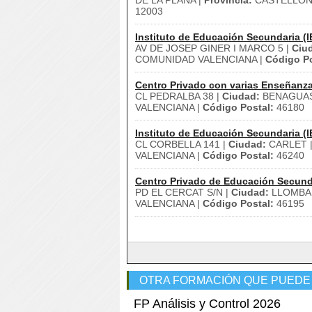
DE LA PLANA |
Provincia:
CASTELLON 
12003
Instituto de Educación Secundaria (I
AV DE JOSEP GINER I MARCO 5 |
Ciu
COMUNIDAD VALENCIANA |
Código Po
Centro Privado con varias Enseñanz
CL PEDRALBA 38 |
Ciudad:
BENAGUAS
VALENCIANA |
Código Postal:
46180
Instituto de Educación Secundaria (I
CL CORBELLA 141 |
Ciudad:
CARLET 
VALENCIANA |
Código Postal:
46240
Centro Privado de Educación Secund
PD EL CERCAT S/N |
Ciudad:
LLOMBAI
VALENCIANA |
Código Postal:
46195
OTRA FORMACIÓN QUE PUEDE
FP Análisis y Control 2026