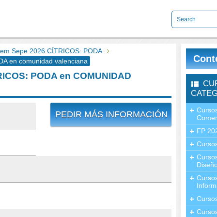
em Sepe 2026 CÍTRICOS: PODA
Cont
A en comunidad valenciana
TRICOS: PODA en COMUNIDAD
CU
CATEG
Cursos
PEDIR MÁS INFORMACIÓN
Comer
FP 20
Cursos
Curso
Diseño
Curso
Inform
Curso
Curso