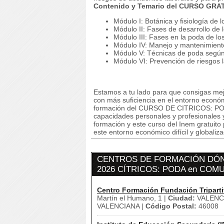
Contenido y Temario del CURSO GRA
Módulo I: Botánica y fisiología de lo
Módulo II: Fases de desarrollo de l
Módulo III: Fases en la poda de los
Módulo IV: Manejo y mantenimiento
Módulo V: Técnicas de poda según 
Módulo VI: Prevención de riesgos l
Estamos a tu lado para que consigas mej
con más suficiencia en el entorno econó
formación del CURSO DE CITRICOS: PODA 
capacidades personales y profesionales y
formación y este curso del Inem gratuito
este entorno económico difícil y globaliz
CENTROS DE FORMACIÓN DÓN
2026 CÍTRICOS: PODA en COM
Centro Formación Fundación Triparti
Martín el Humano, 1 |
Ciudad:
VALENCI
VALENCIANA |
Código Postal:
46008