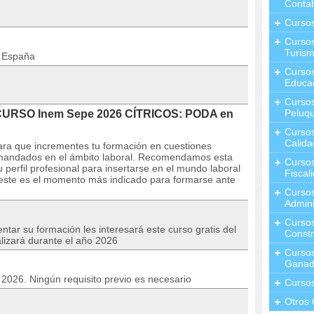
Contab
Curso
Cursos
Turis
n España
Curso
Educa
Cursos
Peluqu
 CURSO Inem Sepe 2026 CÍTRICOS: PODA en
Curso
Calida
para que incrementes tu formación en cuestiones
emandados en el ámbito laboral. Recomendamos esta
Curso
perfil profesional para insertarse en el mundo laboral
Fiscal
 este es el momento más indicado para formarse ante
Curso
Admini
Cursos
tar su formación les interesará este curso gratis del
Constr
alizará durante el año 2026
Cursos
Ganad
o 2026. Ningún requisito previo es necesario
Curso
Otros 