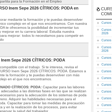
partita para la Formación en el Empleo
CURSO Inem Sepe 2026 CÍTRICOS: PODA en
CURS
COM
orar mediante la formación y te puedas desenvolver
Cursos
mico complejo en el que nos encontramos. Con nuestra
te ofrecemos la posibilidad de incrementar tus
Cursos
 mejorar en tu carrera laboral. Estudia nuestra
2026
 para mejorar: todos lo necesitamos para competir en
ado
Cursos
Cursos
2026
Cursos
O Inem Sepe 2026 CÍTRICOS: PODA
Cursos
mpatible con el trabajo. Si te interesa, revisa el
 del CURSO Inem Sepe 2026 CÍTRICOS: PODA. Estamos a
Cursos
nte la formación y te puedas desenvolver con más
Cursos
plejo en el que nos encontramos.
Cursos
ONADO CÍTRICOS: PODA:
Capacitar para las labores
 adecuadas a las distintas fases en las que se realizan
Cursos
 necesarios para la adecuación de los sistemas de poda
Cursos
eno. Adquirir las habilidades necesarias para el
poda. Capacitar para tomar las medidas de precaución
Cursos
 y en la realización de los procesos, para evitar
eservar la salud del trabajador.