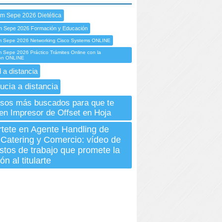
em Sepe 2026 Dietética
m Sepe 2026 Formación y Educación
 Sepe 2026 Networking Cisco Systems ONLINE
Sepe 2026 Práctico Trámites Online con la
ión ONLINE
 a distancia
ucia a distancia
sos más buscados para que te
en Impresor de Offset en Hoja
rtete en Agente Handling de
Catering y Comercio: vídeo de
stos de trabajo que promete la
n al titularte