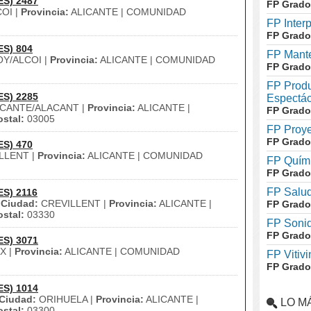
ES) 2487
FP Grado
OI |
Provincia:
ALICANTE | COMUNIDAD
FP Inter
FP Grado
ES) 804
FP Mante
Y/ALCOI |
Provincia:
ALICANTE | COMUNIDAD
FP Grado
FP Produ
ES) 2285
Espectác
ICANTE/ALACANT |
Provincia:
ALICANTE |
FP Grado
stal:
03005
FP Proye
FP Grado
ES) 470
LLENT |
Provincia:
ALICANTE | COMUNIDAD
FP Quími
FP Grado
FP Salud
ES) 2116
|
Ciudad:
CREVILLENT |
Provincia:
ALICANTE |
FP Grado
stal:
03330
FP Soni
FP Grado
ES) 3071
X |
Provincia:
ALICANTE | COMUNIDAD
FP Vitivi
FP Grado
ES) 1014
Ciudad:
ORIHUELA |
Provincia:
ALICANTE |
LO M
stal:
03300