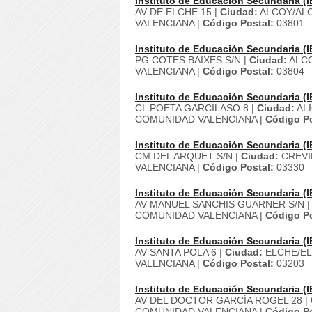
Instituto de Educación Secundaria (I
AV DE ELCHE 15 |
Ciudad:
ALCOY/ALC
VALENCIANA |
Código Postal:
03801
Instituto de Educación Secundaria (I
PG COTES BAIXES S/N |
Ciudad:
ALCO
VALENCIANA |
Código Postal:
03804
Instituto de Educación Secundaria (I
CL POETA GARCILASO 8 |
Ciudad:
AL
COMUNIDAD VALENCIANA |
Código Po
Instituto de Educación Secundaria (I
CM DEL ARQUET S/N |
Ciudad:
CREVI
VALENCIANA |
Código Postal:
03330
Instituto de Educación Secundaria (I
AV MANUEL SANCHIS GUARNER S/N 
COMUNIDAD VALENCIANA |
Código Po
Instituto de Educación Secundaria (I
AV SANTA POLA 6 |
Ciudad:
ELCHE/EL
VALENCIANA |
Código Postal:
03203
Instituto de Educación Secundaria (I
AV DEL DOCTOR GARCÍA ROGEL 28 |
COMUNIDAD VALENCIANA |
Código Po