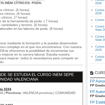
Cursos
TIS INEM CÍTRICOS: PODA:
2026
s cítricos. (6 horas)
Cursos
os cítricos. (6 horas)
2026
 cítricos. (7 horas)
Cursos
 de la herramienta de poda. ( 7 horas)
variedades y terreno. (6 horas)
Cursos
aborales en las labores de poda. (8 horas)
Sepe 2
Cursos
Sepe 2
orar mediante la formación y te puedas desenvolver
mico complejo en el que nos encontramos. Con nuestra
Cursos
2026
te ofrecemos la posibilidad de incrementar tus
 mejorar en tu carrera laboral. Estudia nuestra
Cursos
 para mejorar: todos lo necesitamos para competir en
2026
ado
CURS
DE SE ESTUDIA EL CURSO INEM SEPE
UNIDAD VALENCIANA
FP Aseso
FP Grado
ta 3334
FP Auto
A |
Provincia:
VALENCIA provincia | COMUNIDAD
FP Grado
FP Estét