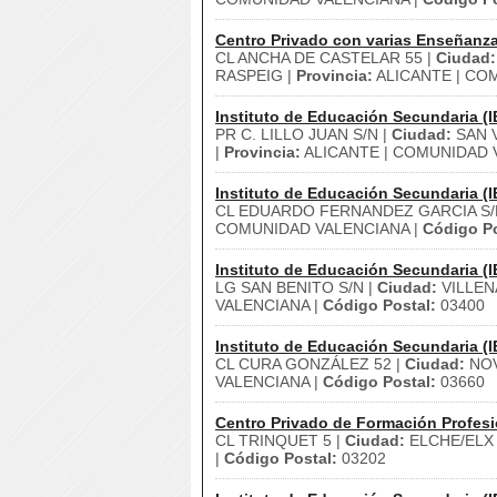
Centro Privado con varias Enseñanz
CL ANCHA DE CASTELAR 55 |
Ciudad:
RASPEIG |
Provincia:
ALICANTE | CO
Instituto de Educación Secundaria (I
PR C. LILLO JUAN S/N |
Ciudad:
SAN V
|
Provincia:
ALICANTE | COMUNIDAD 
Instituto de Educación Secundaria (I
CL EDUARDO FERNANDEZ GARCIA S/
COMUNIDAD VALENCIANA |
Código Po
Instituto de Educación Secundaria (I
LG SAN BENITO S/N |
Ciudad:
VILLEN
VALENCIANA |
Código Postal:
03400
Instituto de Educación Secundaria (I
CL CURA GONZÁLEZ 52 |
Ciudad:
NOV
VALENCIANA |
Código Postal:
03660
Centro Privado de Formación Profesi
CL TRINQUET 5 |
Ciudad:
ELCHE/ELX
|
Código Postal:
03202