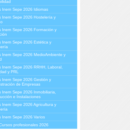
ilidad
s Inem Sepe 2026 Idiomas
 Inem Sepe 2026 Hostelería y
mo
s Inem Sepe 2026 Formación y
ción
 Inem Sepe 2026 Estética y
ería
s Inem Sepe 2026 MedioAmbiente y
d
s Inem Sepe 2026 RRHH, Laboral,
idad y PRL
s Inem Sepe 2026 Gestión y
stración de Empresas
 Inem Sepe 2026 Inmobiliaria,
ucción e Instalaciones
 Inem Sepe 2026 Agricultura y
ería
s Inem Sepe 2026 Varios
Cursos profesionales 2026