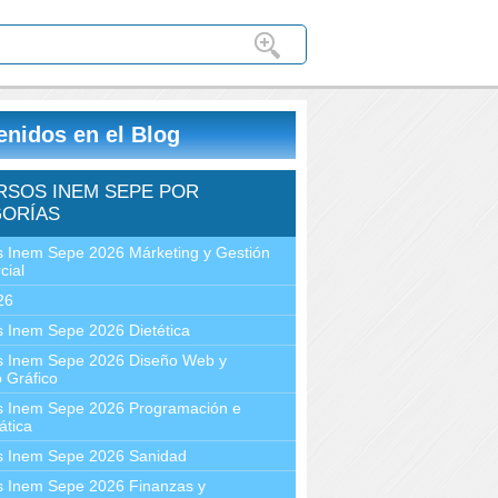
enidos en el Blog
RSOS INEM SEPE POR
ORÍAS
 Inem Sepe 2026 Márketing y Gestión
cial
26
 Inem Sepe 2026 Dietética
s Inem Sepe 2026 Diseño Web y
 Gráfico
s Inem Sepe 2026 Programación e
ática
s Inem Sepe 2026 Sanidad
s Inem Sepe 2026 Finanzas y