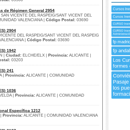
Cursos In
as de Régimen General 2954
SAN VICENTE DEL RASPEIG/SANT VICENT DEL
Cursos Ine
MUNIDAD VALENCIANA |
Código Postal:
03690
CURSO Inem
ES) 2904
CURSO Inem 
Administrac
ICENTE DEL RASPEIG/SANT VICENT DEL RASPEIG
VALENCIANA |
Código Postal:
03690
fp madrid
fp andal
ES) 1942
N |
Ciudad:
ELCHE/ELX |
Provincia:
ALICANTE |
stal:
03203
Los Cur
formes 
ES) 241
A |
Provincia:
ALICANTE | COMUNIDAD
Convié
Pasaje 
los pue
ES) 1036
formació
ELDA |
Provincia:
ALICANTE | COMUNIDAD
onal Específica 1212
 |
Provincia:
ALICANTE | COMUNIDAD VALENCIANA