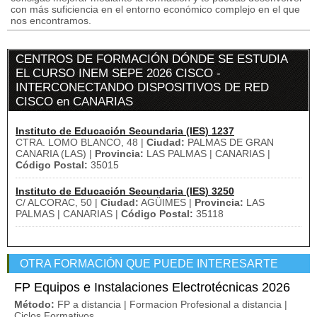
con más suficiencia en el entorno económico complejo en el que
nos encontramos.
CENTROS DE FORMACIÓN DÓNDE SE ESTUDIA
EL CURSO INEM SEPE 2026 CISCO -
INTERCONECTANDO DISPOSITIVOS DE RED
CISCO en CANARIAS
Instituto de Educación Secundaria (IES) 1237
CTRA. LOMO BLANCO, 48 |
Ciudad:
PALMAS DE GRAN
CANARIA (LAS) |
Provincia:
LAS PALMAS | CANARIAS |
Código Postal:
35015
Instituto de Educación Secundaria (IES) 3250
C/ ALCORAC, 50 |
Ciudad:
AGÜIMES |
Provincia:
LAS
PALMAS | CANARIAS |
Código Postal:
35118
OTRA FORMACIÓN QUE PUEDE INTERESARTE
FP Equipos e Instalaciones Electrotécnicas 2026
Método:
FP a distancia | Formacion Profesional a distancia |
Ciclos Formativos