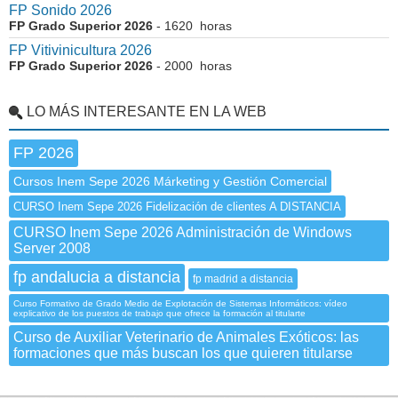
FP Sonido 2026
FP Grado Superior 2026
- 1620 horas
FP Vitivinicultura 2026
FP Grado Superior 2026
- 2000 horas
LO MÁS INTERESANTE EN LA WEB
FP 2026
Cursos Inem Sepe 2026 Márketing y Gestión Comercial
CURSO Inem Sepe 2026 Fidelización de clientes A DISTANCIA
CURSO Inem Sepe 2026 Administración de Windows
Server 2008
fp andalucia a distancia
fp madrid a distancia
Curso Formativo de Grado Medio de Explotación de Sistemas Informáticos: vídeo
explicativo de los puestos de trabajo que ofrece la formación al titularte
Curso de Auxiliar Veterinario de Animales Exóticos: las
formaciones que más buscan los que quieren titularse