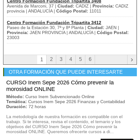
Centro Formación Fundación Tripartita 3408
Avenida de Marconi, 37 |
Ciudad:
CADIZ |
Provincia:
CADIZ
provincia | ANDALUCÍA |
Código Postal:
11011
Centro Formación Fundación Tripartita 3412
Paseo de la Estación 30, 7ª y 8ª Planta |
Ciudad:
JAEN |
Provincia:
JAEN PROVINCIA | ANDALUCÍA |
Código Postal:
23003
›
2
3
4
5
6
1
OTRA FORMACIÓN QUE PUEDE INTERESARTE
CURSO Inem Sepe 2026 Cómo prevenir la
morosidad ONLINE
Método:
Curso Inem Subvencionado Online
Temática:
Cursos Inem Sepe 2026 Finanzas y Contabilidad
Duración:
72 horas
La metodología de nuestra formación es compatible con el
trabajo. Si te interesa, revisa el contenido, el temario y los
objetivos del CURSO Inem Sepe 2026 Cómo prevenir la
morosidad ONLINE. Queremos ofrecerte cursos a di...