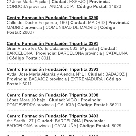
C/ José María Aguilar |
Ciudad:
ESPEJO |
Provincia:
CORDOBA provincia | ANDALUCÍA |
Código Postal:
14920
Centro Formación Fundación Tripartita 3390
Calle del Doctor Esquerdo, 160 |
Ciudad:
MADRID |
Provincia:
MADRID provincia | COMUNIDAD DE MADRID |
Código
Postal:
28007
Centro Formación Fundación Tripartita 3391
Gran Vía de les Corts Catalanes 583, 5ª planta |
Ciudad:
BARCELONA |
Provincia:
BARCELONA provincia | CATALUÑA
|
Código Postal:
8011
Centro Formación Fundación Tripartita 3393
Avda. José María Alcaráz y Alendra Nº 1 |
Ciudad:
BADAJOZ |
Provincia:
BADAJOZ provincia | EXTREMADURA |
Código
Postal:
6011
Centro Formación Fundación Tripartita 3398
López Mora 10 bajo |
Ciudad:
VIGO |
Provincia:
PONTEVEDRA provincia | GALICIA |
Código Postal:
36211
Centro Formación Fundación Tripartita 3403
Av. Sarrià , 27 |
Ciudad:
BARCELONA |
Provincia:
BARCELONA provincia | CATALUÑA |
Código Postal:
8029