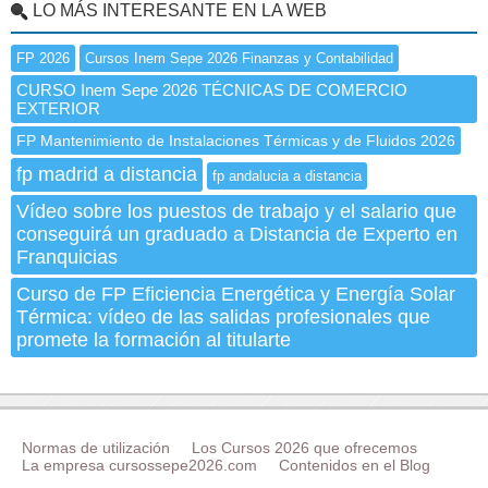
LO MÁS INTERESANTE EN LA WEB
FP 2026
Cursos Inem Sepe 2026 Finanzas y Contabilidad
CURSO Inem Sepe 2026 TÉCNICAS DE COMERCIO
EXTERIOR
FP Mantenimiento de Instalaciones Térmicas y de Fluidos 2026
fp madrid a distancia
fp andalucia a distancia
Vídeo sobre los puestos de trabajo y el salario que
conseguirá un graduado a Distancia de Experto en
Franquicias
Curso de FP Eficiencia Energética y Energía Solar
Térmica: vídeo de las salidas profesionales que
promete la formación al titularte
Normas de utilización
Los Cursos 2026 que ofrecemos
La empresa cursossepe2026.com
Contenidos en el Blog