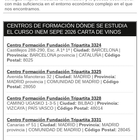
con más suficiencia en el entorno económico complejo en el que
nos encontramos.
CENTROS DE FORMACIÓN DÓNDE SE ESTUDIA
EL CURSO INEM SEPE 2026 CARTA DE VINOS
Centro Formación Fundación Tripartita 3324
Castillejos 288-290, Esc. A 1ª 1ª |
Ciudad:
BARCELONA |
Provincia:
BARCELONA provincia | CATALUÑA |
Código
Postal:
8025
Centro Formación Fundación Tripartita 3325
Avenida Manoteras 32 |
Ciudad:
MADRID |
Provincia:
MADRID provincia | COMUNIDAD DE MADRID |
Código
Postal:
28050
Centro Formación Fundación Tripartita 3328
CAMINO UGASKO 1-3-5 |
Ciudad:
BILBAO |
Provincia:
VIZCAYA | PAÍS VASCO |
Código Postal:
48014
Centro Formación Fundación Tripartita 3331
Canarias nº 51 |
Ciudad:
MADRID |
Provincia:
MADRID
provincia | COMUNIDAD DE MADRID |
Código Postal:
28045