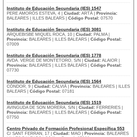
Instituto de Educación Secundaria (IES) 1547
PERE AMORÓS ESTEVA, 4 |
Ciudad:
ARTÀ |
Provincia:
BALEARES | ILLES BALEARS |
Código Postal:
07570
Instituto de Educación Secundaria (IES) 3081
ARQUEBISBE MIQUEL ROCA, 10 |
Ciudad:
PALMA |
Provincia:
BALEARES | ILLES BALEARS |
Código Postal:
07009
Instituto de Educación Secundaria (IES) 1778
AVDA. VERGE DE MONTETORO, S/N |
Ciudad:
ALAIOR |
Provincia:
BALEARES | ILLES BALEARS |
Código Postal:
07730
Instituto de Educación Secundaria (IES) 1564
CÒNDOR, 9 |
Ciudad:
CALVIÀ |
Provincia:
BALEARES | ILLES
BALEARS |
Código Postal:
07181
Instituto de Educación Secundaria (IES) 1519
AVINGUDA DE SON MORERA, S/N |
Ciudad:
FERRERIES |
Provincia:
BALEARES | ILLES BALEARS |
Código Postal:
07750
Centro Privado de Formación Profesional Específica 553
C/ SANT FERRAN, 17 |
Ciudad:
MAO |
Provincia:
BALEARES