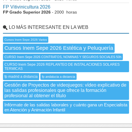
FP Vitivinicultura 2026
FP Grado Superior 2026
- 2000 horas
LO MÁS INTERESANTE EN LA WEB
Cursos Inem Sepe 2026 Varios
Cursos Inem Sepe 2026 Estética y Peluquería
CURSO Inem Sepe 2026 CONTRATOS, NOMINAS Y SEGUROS SOCIALES 50h
CURSO Inem Sepe 2026 REPLANTEO DE INSTALACIONES SOLARES
TERMICAS
fp madrid a distancia
fp andalucia a distancia
Gestión de Proyectos de videojuegos: vídeo explicativo de
las salidas profesionales que ofrece la formación
profesional al obtener el título
Infórmate de las salidas laborales y cuánto gana un Especialista
en Atención y Animación Infantil