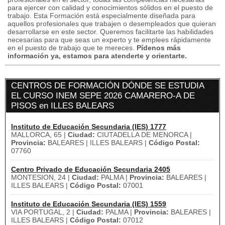
para ejercer con calidad y conocimientos sólidos en el puesto de
trabajo.
Esta Formación está especialmente diseñada para
aquellos profesionales que trabajen o desempleados que quieran
desarrollarse en este sector.
Queremos facilitarte las habilidades
necesarias para que seas un experto y te emplees rápidamente
en el puesto de trabajo que te mereces.
Pídenos más
información ya, estamos para atenderte y orientarte.
CENTROS DE FORMACIÓN DÓNDE SE ESTUDIA
EL CURSO INEM SEPE 2026 CAMARERO-A DE
PISOS en ILLES BALEARS
Instituto de Educación Secundaria (IES) 1777
MALLORCA, 65 |
Ciudad:
CIUTADELLA DE MENORCA |
Provincia:
BALEARES | ILLES BALEARS |
Código Postal:
07760
Centro Privado de Educación Secundaria 2405
MONTESION, 24 |
Ciudad:
PALMA |
Provincia:
BALEARES |
ILLES BALEARS |
Código Postal:
07001
Instituto de Educación Secundaria (IES) 1559
VIA PORTUGAL, 2 |
Ciudad:
PALMA |
Provincia:
BALEARES |
ILLES BALEARS |
Código Postal:
07012