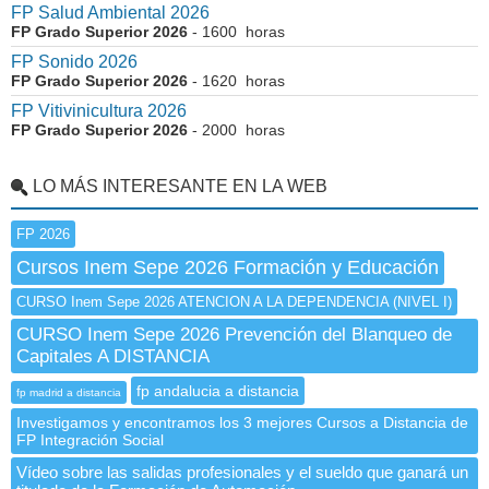
FP Salud Ambiental 2026
FP Grado Superior 2026
- 1600 horas
FP Sonido 2026
FP Grado Superior 2026
- 1620 horas
FP Vitivinicultura 2026
FP Grado Superior 2026
- 2000 horas
LO MÁS INTERESANTE EN LA WEB
FP 2026
Cursos Inem Sepe 2026 Formación y Educación
CURSO Inem Sepe 2026 ATENCION A LA DEPENDENCIA (NIVEL I)
CURSO Inem Sepe 2026 Prevención del Blanqueo de
Capitales A DISTANCIA
fp andalucia a distancia
fp madrid a distancia
Investigamos y encontramos los 3 mejores Cursos a Distancia de
FP Integración Social
Vídeo sobre las salidas profesionales y el sueldo que ganará un