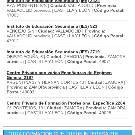
Instituto de Educación Secundaria (IES) 2424
PZA. PONIENTE S/N |
Ciudad:
VALLADOLID |
Provincia:
VALLADOLID provincia | CASTILLA Y LEÓN |
Código Postal:
47003
Instituto de Educación Secundaria (IES) 923
VENCEJO S/N |
Ciudad:
VALLADOLID |
Provincia:
VALLADOLID provincia | CASTILLA Y LEÓN |
Código Postal:
47012
Instituto de Educación Secundaria (IES) 2719
OBISPO ACUÑA, 6 |
Ciudad:
ZAMORA |
Provincia:
ZAMORA
provincia | CASTILLA Y LEÓN |
Código Postal:
49071
Centro Privado con varias Enseñanzas de Régimen
General 2187
ARGENTINA 37 Y HERNAN CORTES 40 |
Ciudad:
ZAMORA |
Provincia:
ZAMORA provincia | CASTILLA Y LEÓN |
Código
Postal:
49003
Centro Privado de Formación Profesional Específica 2264
C/. PONTEJOS, 13 |
Ciudad:
ZAMORA |
Provincia:
ZAMORA
provincia | CASTILLA Y LEÓN |
Código Postal:
49028
OTRA FORMACIÓN QUE PUEDE INTERESARTE