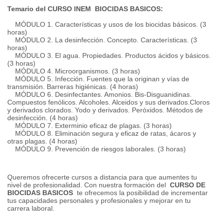
Temario del CURSO INEM
BIOCIDAS BASICOS:
MÓDULO 1. Características y usos de los biocidas básicos.
(3
horas)
MÓDULO 2. La desinfección.
Concepto.
Características.
(3
horas)
MÓDULO 3. El agua.
Propiedades.
Productos ácidos y básicos.
(3 horas)
MÓDULO 4. Microorganismos.
(3 horas)
MÓDULO 5. Infección.
Fuentes que la originan y vías de
transmisión.
Barreras higiénicas.
(4 horas)
MÓDULO 6. Desinfectantes.
Amonios.
Bis-Disguanidinas.
Compuestos fenólicos.
Alcoholes.
Alceidos y sus derivados.
Cloros
y derivados clorados.
Yodo y derivados.
Peróxidos.
Métodos de
desinfección.
(4 horas)
MÓDULO 7. Exterminio eficaz de plagas.
(3 horas)
MÓDULO 8. Eliminación segura y eficaz de ratas, ácaros y
otras plagas.
(4 horas)
MÓDULO 9. Prevención de riesgos laborales.
(3 horas)
Queremos ofrecerte cursos a distancia para que aumentes tu
nivel de profesionalidad.
Con nuestra formación del
CURSO DE
BIOCIDAS BASICOS
te ofrecemos la posibilidad de incrementar
tus capacidades personales y profesionales y mejorar en tu
carrera laboral.