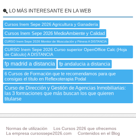
LO MÁS INTERESANTE EN LA WEB
Cursos Inem Sepe 2026 Agricultura y Ganadería
Cursos Inem Sepe 2026 MedioAmbiente y Calidad
CURSO Inem Sepe 2026 Monitor de Musculación y Fitness A DISTANCIA
CURSO Inem Sepe 2026 Curso superior OpenOffice Calc (Hoja
de Cálculo) A DISTANCIA
fp madrid a distancia
fp andalucia a distancia
6 Cursos de Formación que te recomendamos para que
consigas el título en Reflexoterapia Podal
Curso de Dirección y Gestión de Agencias Inmobiliarias:
las 3 formaciones que más buscan los que quieren
titularse
Normas de utilización
Los Cursos 2026 que ofrecemos
La empresa cursossepe2026.com
Contenidos en el Blog