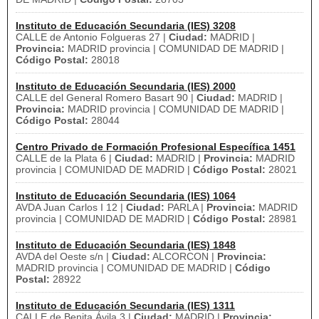
Instituto de Educación Secundaria (IES) 3208
CALLE de Antonio Folgueras 27 |
Ciudad:
MADRID |
Provincia:
MADRID provincia | COMUNIDAD DE MADRID |
Código Postal:
28018
Instituto de Educación Secundaria (IES) 2000
CALLE del General Romero Basart 90 |
Ciudad:
MADRID |
Provincia:
MADRID provincia | COMUNIDAD DE MADRID |
Código Postal:
28044
Centro Privado de Formación Profesional Específica 1451
CALLE de la Plata 6 |
Ciudad:
MADRID |
Provincia:
MADRID
provincia | COMUNIDAD DE MADRID |
Código Postal:
28021
Instituto de Educación Secundaria (IES) 1064
AVDA Juan Carlos I 12 |
Ciudad:
PARLA |
Provincia:
MADRID
provincia | COMUNIDAD DE MADRID |
Código Postal:
28981
Instituto de Educación Secundaria (IES) 1848
AVDA del Oeste s/n |
Ciudad:
ALCORCON |
Provincia:
MADRID provincia | COMUNIDAD DE MADRID |
Código
Postal:
28922
Instituto de Educación Secundaria (IES) 1311
CALLE de Benita Ávila 3 |
Ciudad:
MADRID |
Provincia: