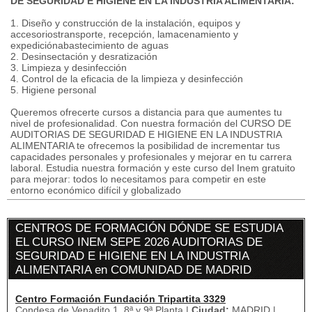
DE SEGURIDAD E HIGIENE EN LA INDUSTRIA ALIMENTARIA:
1. Diseño y construcción de la instalación, equipos y
accesoriostransporte, recepción, lamacenamiento y
expediciónabastecimiento de aguas
2. Desinsectación y desratización
3. Limpieza y desinfección
4. Control de la eficacia de la limpieza y desinfección
5. Higiene personal
Queremos ofrecerte cursos a distancia para que aumentes tu
nivel de profesionalidad. Con nuestra formación del CURSO DE
AUDITORIAS DE SEGURIDAD E HIGIENE EN LA INDUSTRIA
ALIMENTARIA te ofrecemos la posibilidad de incrementar tus
capacidades personales y profesionales y mejorar en tu carrera
laboral. Estudia nuestra formación y este curso del Inem gratuito
para mejorar: todos lo necesitamos para competir en este
entorno económico difícil y globalizado
CENTROS DE FORMACIÓN DÓNDE SE ESTUDIA
EL CURSO INEM SEPE 2026 AUDITORIAS DE
SEGURIDAD E HIGIENE EN LA INDUSTRIA
ALIMENTARIA en COMUNIDAD DE MADRID
Centro Formación Fundación Tripartita 3329
Condesa de Venadito 1, 8ª y 9ª Planta |
Ciudad:
MADRID |