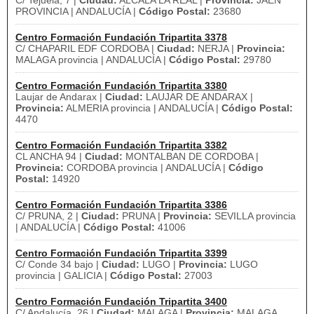
C/ Tejuela, 7 |
Ciudad:
ALCALA LA REAL |
Provincia:
JAEN
PROVINCIA | ANDALUCÍA |
Código Postal:
23680
Centro Formación Fundación Tripartita 3378
C/ CHAPARIL EDF CORDOBA |
Ciudad:
NERJA |
Provincia:
MALAGA provincia | ANDALUCÍA |
Código Postal:
29780
Centro Formación Fundación Tripartita 3380
Laujar de Andarax |
Ciudad:
LAUJAR DE ANDARAX |
Provincia:
ALMERIA provincia | ANDALUCÍA |
Código Postal:
4470
Centro Formación Fundación Tripartita 3382
CL ANCHA 94 |
Ciudad:
MONTALBAN DE CORDOBA |
Provincia:
CORDOBA provincia | ANDALUCÍA |
Código
Postal:
14920
Centro Formación Fundación Tripartita 3386
C/ PRUNA, 2 |
Ciudad:
PRUNA |
Provincia:
SEVILLA provincia
| ANDALUCÍA |
Código Postal:
41006
Centro Formación Fundación Tripartita 3399
C/ Conde 34 bajo |
Ciudad:
LUGO |
Provincia:
LUGO
provincia | GALICIA |
Código Postal:
27003
Centro Formación Fundación Tripartita 3400
C/ Andalucía, 26 |
Ciudad:
MALAGA |
Provincia:
MALAGA