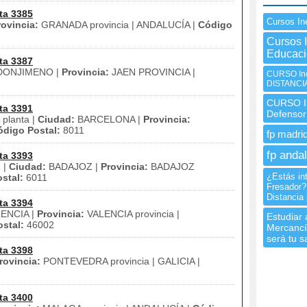
ta 3385
Cursos I
rovincia:
GRANADA provincia | ANDALUCÍA |
Código
Cursos 
Educac
ta 3387
ONJIMENO |
Provincia:
JAEN PROVINCIA |
CURSO Ine
DISTANCI
CURSO In
ta 3391
Defensor
 planta |
Ciudad:
BARCELONA |
Provincia:
ódigo Postal:
8011
fp madrid
fp andal
ta 3393
 |
Ciudad:
BADAJOZ |
Provincia:
BADAJOZ
¿Estás int
stal:
6011
Fresador?
Distancia 
ta 3394
ENCIA |
Provincia:
VALENCIA provincia |
Estudiar 
stal:
46002
Mercancía
será tu s
ta 3398
rovincia:
PONTEVEDRA provincia | GALICIA |
ta 3400