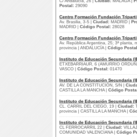
C/ Andalucía, 26 |
Ciudad:
MALAGA |
P
Postal:
29090
Centro Formación Fundación Triparti
Av. Brasilia, 3-5 |
Ciudad:
MADRID |
Pr
MADRID |
Código Postal:
28028
Centro Formación Fundación Triparti
Av. República Argentina, 25; 3ª planta, 
provincia | ANDALUCÍA |
Código Postal
Instituto de Educación Secundaria (I
ETXEBARRIAUR, 6 (AMURRIO ORDUÑ
VASCO |
Código Postal:
01470
Instituto de Educación Secundaria (I
AV. DE LA CONSTITUCIÓN, S/N |
Ciud
CASTILLA LA MANCHA |
Código Posta
Instituto de Educación Secundaria (I
CL. CARRIL DEL CIEGO, 19 |
Ciudad:
T
provincia | CASTILLA LA MANCHA |
Cód
Instituto de Educación Secundaria (I
CL FERROCARRIL 22 |
Ciudad:
VILLAJ
COMUNIDAD VALENCIANA |
Código Po