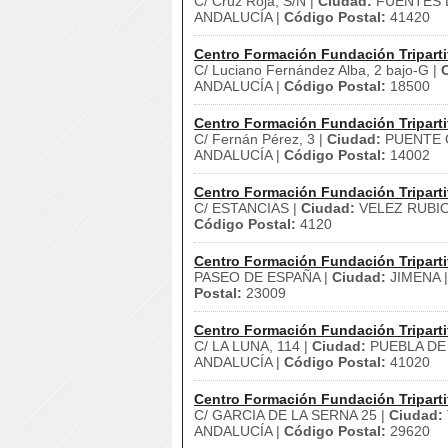
C/ Cruz Roja, S/N |
Ciudad:
FUENTES D
ANDALUCÍA |
Código Postal:
41420
Centro Formación Fundación Triparti
C/ Luciano Fernández Alba, 2 bajo-G |
ANDALUCÍA |
Código Postal:
18500
Centro Formación Fundación Triparti
C/ Fernán Pérez, 3 |
Ciudad:
PUENTE G
ANDALUCÍA |
Código Postal:
14002
Centro Formación Fundación Triparti
C/ ESTANCIAS |
Ciudad:
VELEZ RUBIO
Código Postal:
4120
Centro Formación Fundación Triparti
PASEO DE ESPAÑA |
Ciudad:
JIMENA 
Postal:
23009
Centro Formación Fundación Triparti
C/ LA LUNA, 114 |
Ciudad:
PUEBLA DE 
ANDALUCÍA |
Código Postal:
41020
Centro Formación Fundación Triparti
C/ GARCIA DE LA SERNA 25 |
Ciudad:
ANDALUCÍA |
Código Postal:
29620