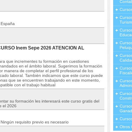
Contab
Curso
Cursos
Turis
n España
Curso
Educa
Cursos
Peluqu
 CURSO Inem Sepe 2026 ATENCION AL
Curso
Calida
para que incrementes tu formación en cuestiones
andados en el ámbito laboral. Sugerimos la formación
Curso
r manera de completar el perfil profesional de los
Fiscal
rcado laboral. También indicamos que este curso puede
rsonas que se encuentren trabajando en este momento,
Curso
atible con el trabajo habitual
Admini
Cursos
Constr
tar su formación les interesará este curso gratis del
e el 2026
Cursos
Ganad
Curso
Ningún requisito previo es necesario
Otros 