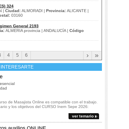
ES) 324
N |
Ciudad:
ALMORADI |
Provincia:
ALICANTE |
stal:
03160
gimen General 2193
ia:
ALMERIA provincia | ANDALUCÍA |
Código
›
»
3
4
5
6
 INTERESARTE
e
esencial
idad
so de Masajista Online es compatible con el trabajo.
temario y los objetivos del CURSO Inem Sepe 2026:
ver temario
os auxilios ONLINE