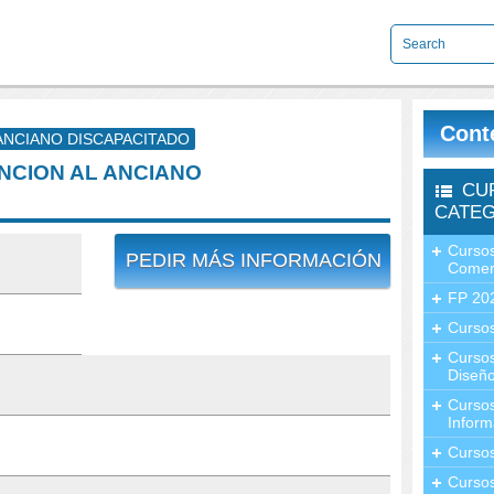
Cont
 ANCIANO DISCAPACITADO
ENCION AL ANCIANO
CU
CATEG
Cursos
PEDIR MÁS INFORMACIÓN
Comer
FP 20
Cursos
Curso
Diseño
Curso
Inform
Curso
Curso