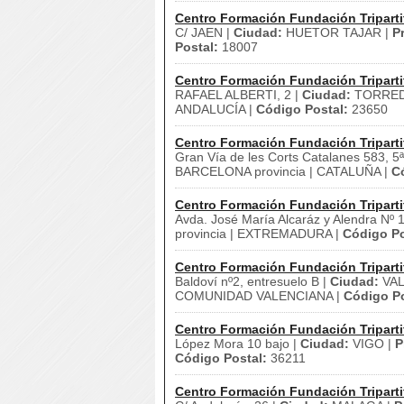
Centro Formación Fundación Triparti
C/ JAEN |
Ciudad:
HUETOR TAJAR |
P
Postal:
18007
Centro Formación Fundación Triparti
RAFAEL ALBERTI, 2 |
Ciudad:
TORRED
ANDALUCÍA |
Código Postal:
23650
Centro Formación Fundación Triparti
Gran Vía de les Corts Catalanes 583, 5ª
BARCELONA provincia | CATALUÑA |
C
Centro Formación Fundación Triparti
Avda. José María Alcaráz y Alendra Nº 1
provincia | EXTREMADURA |
Código Po
Centro Formación Fundación Triparti
Baldoví nº2, entresuelo B |
Ciudad:
VAL
COMUNIDAD VALENCIANA |
Código Po
Centro Formación Fundación Triparti
López Mora 10 bajo |
Ciudad:
VIGO |
P
Código Postal:
36211
Centro Formación Fundación Triparti