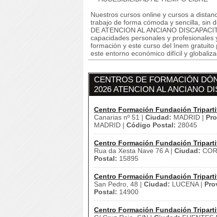
Nuestros cursos online y cursos a dista
trabajo de forma cómoda y sencilla, si
DE ATENCION AL ANCIANO DISCAPACITADO
capacidades personales y profesionales y
formación y este curso del Inem gratuito
este entorno económico difícil y globaliz
CENTROS DE FORMACIÓN DÓN
2026 ATENCION AL ANCIANO D
Centro Formación Fundación Triparti
Canarias nº 51 |
Ciudad:
MADRID |
Pro
MADRID |
Código Postal:
28045
Centro Formación Fundación Triparti
Rua da Xesta Nave 76 A |
Ciudad:
CORU
Postal:
15895
Centro Formación Fundación Triparti
San Pedro, 48 |
Ciudad:
LUCENA |
Pro
Postal:
14900
Centro Formación Fundación Triparti