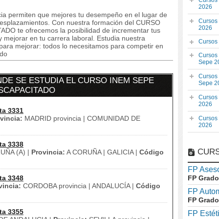
Cursos
2026
ncia permiten que mejores tu desempeño en el lugar de
Cursos
n desplazamientos. Con nuestra formación del CURSO
2026
 te ofrecemos la posibilidad de incrementar tus
 mejorar en tu carrera laboral. Estudia nuestra
Cursos
 para mejorar: todos lo necesitamos para competir en
ado
Cursos
Sepe 2
Cursos
DE SE ESTUDIA EL CURSO INEM SEPE
Sepe 2
ISCAPACITADO
Cursos
2026
ta 3331
vincia:
MADRID provincia | COMUNIDAD DE
Cursos
2026
ta 3338
CURS
ÑA (A) |
Provincia:
A CORUÑA | GALICIA |
Código
FP Aseso
ta 3348
FP Grado
vincia:
CORDOBA provincia | ANDALUCÍA |
Código
FP Auto
FP Grado
ta 3355
FP Estét