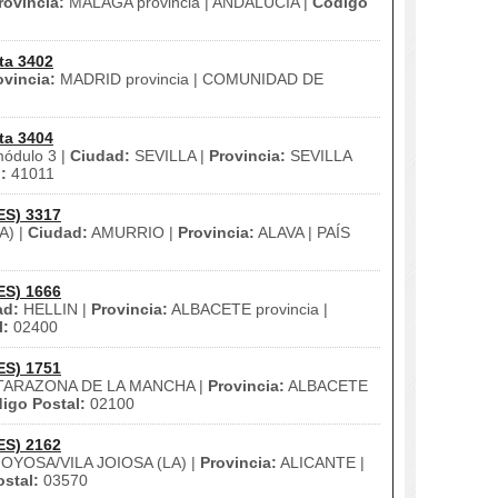
rovincia:
MALAGA provincia | ANDALUCÍA |
Código
ta 3402
ovincia:
MADRID provincia | COMUNIDAD DE
ta 3404
módulo 3 |
Ciudad:
SEVILLA |
Provincia:
SEVILLA
:
41011
ES) 3317
A) |
Ciudad:
AMURRIO |
Provincia:
ALAVA | PAÍS
ES) 1666
ad:
HELLIN |
Provincia:
ALBACETE provincia |
l:
02400
ES) 1751
ARAZONA DE LA MANCHA |
Provincia:
ALBACETE
igo Postal:
02100
ES) 2162
OYOSA/VILA JOIOSA (LA) |
Provincia:
ALICANTE |
stal:
03570