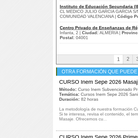
Instituto de Educación Secundaria (I
CL MEDICO JULIO GARCIA GARCIA S/
COMUNIDAD VALENCIANA |
Código Po
Centro Privado de Enseñanzas de Ré
Infanta, 2 |
Ciudad:
ALMERIA |
Provinc
Postal:
04001
2
1
OTRA FORMACIÓN QUE PUEDE
CURSO Inem Sepe 2026 Masaj
Método:
Curso Inem Subvencionado Pr
Temática:
Cursos Inem Sepe 2026 San
Duración:
82 horas
La metodología de nuestra formación Cur
Si te interesa, revisa el contenido, el 
Masaje. Ofrecemos cu...
CURSO Inem Sepe 2026 Primer