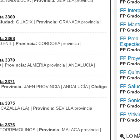
E ANDALUCIA |
Provincia:
SEVILLA provincia |
FP Grado
FP Inter
FP Grado
ta 3360
Ciudad:
GUADIX |
Provincia:
GRANADA provincia |
FP Mante
FP Grado
ta 3368
FP Produ
ENIL |
Provincia:
CORDOBA provincia |
Espectác
FP Grado
FP Proye
ta 3370
FP Grado
 |
Provincia:
ALMERIA provincia | ANDALUCÍA |
FP Quími
FP Grado
ta 3371
FP Salud
|
Provincia:
JAEN PROVINCIA | ANDALUCÍA |
Código
FP Grado
FP Soni
ta 3375
FP Grado
CAZALLA (LA) |
Provincia:
SEVILLA provincia |
FP Vitivi
FP Grado
ta 3376
TORREMOLINOS |
Provincia:
MALAGA provincia |
LO M