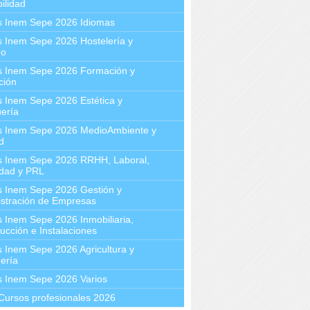
ilidad
s Inem Sepe 2026 Idiomas
 Inem Sepe 2026 Hostelería y
mo
s Inem Sepe 2026 Formación y
ción
 Inem Sepe 2026 Estética y
ería
s Inem Sepe 2026 MedioAmbiente y
d
s Inem Sepe 2026 RRHH, Laboral,
idad y PRL
s Inem Sepe 2026 Gestión y
stración de Empresas
 Inem Sepe 2026 Inmobiliaria,
ucción e Instalaciones
 Inem Sepe 2026 Agricultura y
ería
s Inem Sepe 2026 Varios
Cursos profesionales 2026