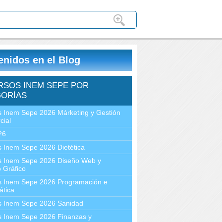
enidos en el Blog
RSOS INEM SEPE POR
ORÍAS
 Inem Sepe 2026 Márketing y Gestión
cial
26
 Inem Sepe 2026 Dietética
s Inem Sepe 2026 Diseño Web y
 Gráfico
s Inem Sepe 2026 Programación e
ática
s Inem Sepe 2026 Sanidad
s Inem Sepe 2026 Finanzas y