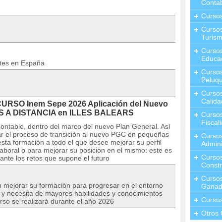
Contab
Curso
Cursos
Turis
Curso
Educa
ntes en España
Cursos
Peluqu
Curso
Calida
CURSO Inem Sepe 2026 Aplicación del Nuevo
MES A DISTANCIA en ILLES BALEARS
Curso
Fiscal
contable, dentro del marco del nuevo Plan General. Así
sar el proceso de transición al nuevo PGC en pequeñas
Curso
 formación a todo el que desee mejorar su perfil
Admini
laboral o para mejorar su posición en el mismo: este es
Cursos
nte los retos que supone el futuro
Constr
Cursos
n mejorar su formación para progresar en el entorno
Ganad
o y necesita de mayores habilidades y conocimientos
Curso
urso se realizará durante el año 2026
Otros 