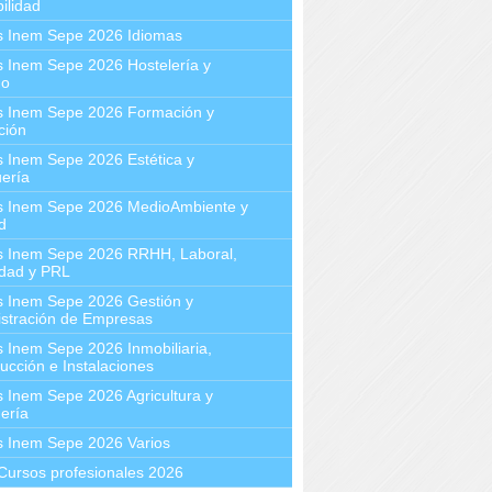
ilidad
s Inem Sepe 2026 Idiomas
 Inem Sepe 2026 Hostelería y
mo
s Inem Sepe 2026 Formación y
ción
 Inem Sepe 2026 Estética y
ería
s Inem Sepe 2026 MedioAmbiente y
d
s Inem Sepe 2026 RRHH, Laboral,
idad y PRL
s Inem Sepe 2026 Gestión y
stración de Empresas
 Inem Sepe 2026 Inmobiliaria,
ucción e Instalaciones
 Inem Sepe 2026 Agricultura y
ería
s Inem Sepe 2026 Varios
Cursos profesionales 2026