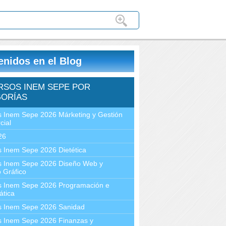
enidos en el Blog
RSOS INEM SEPE POR
ORÍAS
 Inem Sepe 2026 Márketing y Gestión
cial
26
 Inem Sepe 2026 Dietética
s Inem Sepe 2026 Diseño Web y
 Gráfico
s Inem Sepe 2026 Programación e
ática
s Inem Sepe 2026 Sanidad
s Inem Sepe 2026 Finanzas y