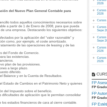
Cursos
2026
Cursos
cación del Nuevo Plan General Contable para
2026
Cursos
encillo todos aquellos conocimientos necesarios sobre
cable a partir de 1 de Enero de 2008, para que pueda
Cursos
d de una empresa. Destacando los siguientes objetivos:
Sepe 2
ectados por la aplicación del “valor razonable” y
Cursos
Sepe 2
ción como, por ejemplo, el coste amortizado.
ratamiento de las operaciones de leasing y de las
Cursos
2026
vos del Fondo de Comercio.
ara las existencias.
Cursos
ancieros.
2026
vo plan de las provisiones.
ones a largo plazo.
esto diferido.
CURS
l Balance y en la Cuenta de Resultados.
FP Aseso
 el Estado de Cambios en el Patrimonio Neto y quienes
FP Grado
ón del Impuesto sobre el beneficio.
FP Auto
s dificultades de aplicación que le permitan consolidar
FP Grado
los estados financieros de cara al cierre contable.
FP Estét