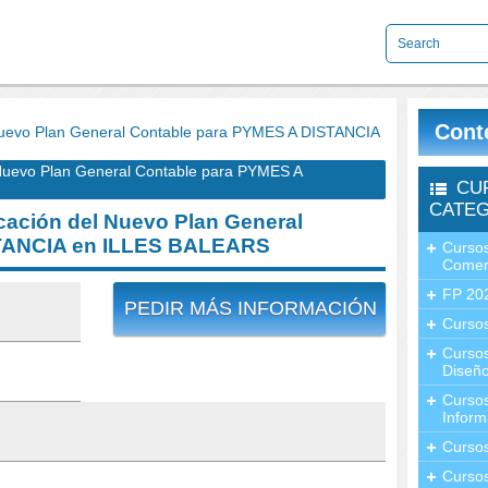
Cont
uevo Plan General Contable para PYMES A DISTANCIA
Nuevo Plan General Contable para PYMES A
CU
CATEG
ación del Nuevo Plan General
STANCIA en ILLES BALEARS
Cursos
Comer
FP 20
PEDIR MÁS INFORMACIÓN
Cursos
Curso
Diseño
Curso
Inform
Curso
Curso