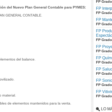
FP Grado
ción del Nuevo Plan General Contable para PYMES:
FP Inter
FP Grado
LAN GENERAL CONTABLE.
FP Mante
FP Grado
FP Produ
Espectác
FP Grado
FP Proye
FP Grado
FP Quími
lementos del balance.
FP Grado
FP Salud
FP Grado
vilizado.
FP Soni
FP Grado
FP Vitivi
 material.
FP Grado
bles de elementos mantenidos para la venta.
LO M