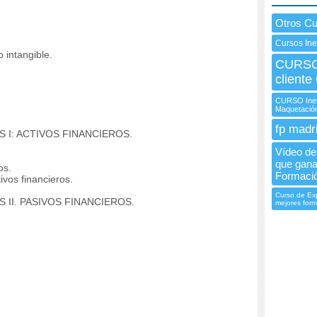
Otros Cu
Cursos In
 intangible.
CURSO 
client
CURSO Inem
Maquetación
fp madr
 I: ACTIVOS FINANCIEROS.
Vídeo de 
que gana
os.
Formació
vos financieros.
Curso de Exp
 II. PASIVOS FINANCIEROS.
mejores form