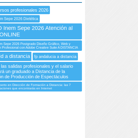
rsos profesionales 2026
em Sepe 2026 Dietética
Inem Sepe 2026 Atención al
e ONLINE
 Sepe 2026 Postgrado Diseño Gráfico, Web y
 Profesional con Adobe Creative Suite A DISTANCIA
id a distancia
fp andalucia a distancia
las salidas profesionales y el salario
rá un graduado a Distancia de la
n de Producción de Espectáculos
erto en Dirección de Formación a Distancia: las 7
aciones que encontrarás en Internet