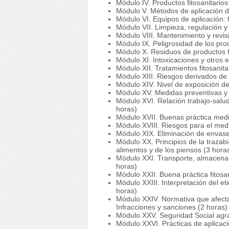
Módulo IV. Productos fitosanitarios
Módulo V. Métodos de aplicación de
Módulo VI. Equipos de aplicación: 
Módulo VII. Limpieza, regulación y 
Módulo VIII. Mantenimiento y revis
Módulo IX. Peligrosidad de los prod
Módulo X. Residuos de productos fi
Módulo XI. Intoxicaciones y otros e
Módulo XII. Tratamientos fitosanita
Módulo XIII. Riesgos derivados de l
Módulo XIV. Nivel de exposición de
Módulo XV.
Medidas preventivas y 
Módulo XVI.
Relación trabajo-salu
horas)
Módulo XVII.
Buenas práctica med
Módulo XVIII.
Riesgos para el med
Módulo XIX.
Eliminación de envas
Módulo XX.
Principios de la trazab
alimentos y de los piensos (3 hora
Módulo XXI.
Transporte, almacenam
horas)
Módulo XXII.
Buena práctica fitosan
Módulo XXIII.
Interpretación del et
horas)
Módulo XXIV.
Normativa que afecta 
Infracciones y sanciones (2 horas)
Módulo XXV.
Seguridad Social agra
Módulo XXVI.
Prácticas de aplicac