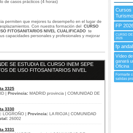
llo de casos prácticos (4 horas)
Cursos 
Turism
ncia permiten que mejores tu desempeño en el lugar de
FP 202
 desplazamientos.
Con nuestra formación del
CURSO
SO FITOSANITARIOS NIVEL CUALIFICADO
te
CURSO DE
tus capacidades personales y profesionales y mejorar
2026
fp andal
Vídeo de 
ganará u
DE SE ESTUDIA EL CURSO INEM SEPE
Oficina
OS DE USO FITOSANITARIOS NIVEL
Formarte c
salidas pro
ta 3325
D |
Provincia:
MADRID provincia | COMUNIDAD DE
ta 3330
:
LOGROÑO |
Provincia:
LA RIOJA | COMUNIDAD
tal:
26002
ta 3331