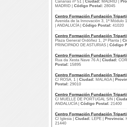
Canarias nº 51 |
Ciudad:
MADRID |
Pro
MADRID |
Código Postal:
28045
Centro Formación Fundación Triparti
Avenida de la Innovación 3, 1ª Módulo 
| ANDALUCÍA |
Código Postal:
41020
Centro Formación Fundación Triparti
Plaza General Ordóñez 1, 2ª Planta |
Ci
PRINCIPADO DE ASTURIAS |
Código P
Centro Formación Fundación Triparti
Rua da Xesta Nave 76 A |
Ciudad:
CORU
Postal:
15895
Centro Formación Fundación Triparti
C/ ROSA, 1 |
Ciudad:
MALAGA |
Provin
Postal:
29010
Centro Formación Fundación Triparti
C/ MUELLE DE PORTUGAL S/N |
Ciud
ANDALUCÍA |
Código Postal:
21400
Centro Formación Fundación Triparti
C/ Iglesia |
Ciudad:
LEPE |
Provincia:
H
21440