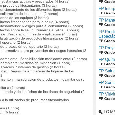
: sustancias activas y preparados (4 horas)
FP Grado
 productos fitosanitarios (3 horas)
FP Inter
funcionamiento de los diferentes tipos (2 horas)
FP Grado
calibración de los equipos (2 horas)
iones de los equipos (3 horas)
FP Mante
uctos fitosanitarios para la salud (4 horas)
FP Grado
tosanitarios: Riesgos para el consumidor (2 horas)
fectos sobre la salud. Primeros auxilios (3 horas)
FP Produ
rios. Preparación, mezcla y aplicación (4 horas)
Espectác
a utilización de productos fitosanitarios (2 horas)
FP Grado
l operario (2 horas)
de protección del operario (2 horas)
FP Proye
d: normativa sobre prevención de riesgos laborales (2
FP Grado
ioambiental.
Sensibilización medioambiental (2 horas)
FP Quími
ioambiente: medidas de mitigación (1 hora)
FP Grado
es vacíos.
Sistemas de gestión (3 horas)
FP Salud
ilidad.
Requisitos en materia de higiene de los
s)
FP Grado
iento y manipulación de productos fitosanitarios (3
FP Soni
FP Grado
itaria (2 horas)
iquetado y de las fichas de los datos de seguridad (2
FP Vitivi
FP Grado
a la utilización de productos fitosanitarios.
ria (1 hora)
LO M
ión (6 horas)