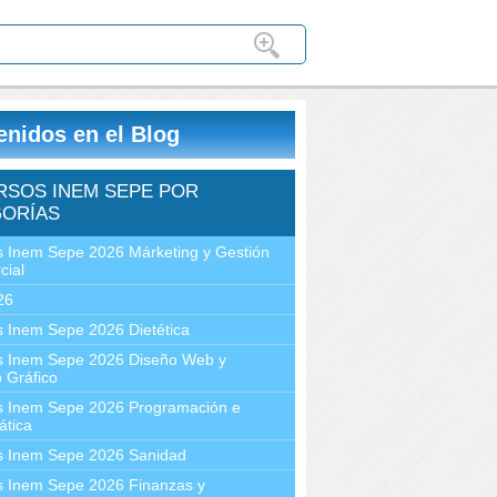
enidos en el Blog
RSOS INEM SEPE POR
ORÍAS
 Inem Sepe 2026 Márketing y Gestión
cial
26
 Inem Sepe 2026 Dietética
s Inem Sepe 2026 Diseño Web y
 Gráfico
s Inem Sepe 2026 Programación e
ática
s Inem Sepe 2026 Sanidad
s Inem Sepe 2026 Finanzas y