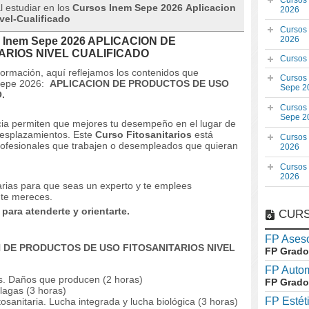
Cursos
l estudiar en los
Cursos Inem Sepe 2026 Aplicacion
2026
vel-Cualificado
Cursos
2026
O Inem Sepe 2026 APLICACION DE
ARIOS NIVEL CUALIFICADO
Cursos
 formación, aquí reflejamos los contenidos que
Cursos
 Sepe 2026:
APLICACION DE PRODUCTOS DE USO
Sepe 2
.
Cursos
Sepe 2
ncia permiten que mejores tu desempeño en el lugar de
 desplazamientos.
Este
Curso Fitosanitarios
está
Cursos
rofesionales que trabajen o desempleados que quieran
2026
Cursos
2026
arias para que seas un experto y te emplees
 te mereces.
ara atenderte y orientarte.
CURS
FP Aseso
N DE PRODUCTOS DE USO FITOSANITARIOS NIVEL
FP Grado
FP Auto
s.
Daños que producen (2 horas)
FP Grado
lagas (3 horas)
FP Estét
tosanitaria.
Lucha integrada y lucha biológica (3 horas)