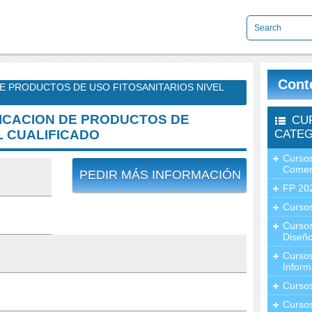
Cont
DE PRODUCTOS DE USO FITOSANITARIOS NIVEL
LICACION DE PRODUCTOS DE
CU
L CUALIFICADO
CATEG
Cursos
Comer
PEDIR MÁS INFORMACIÓN
FP 20
Cursos
Curso
Diseño
Curso
Inform
Curso
Curso