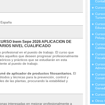
Contab
Curso
Cursos
Turis
n España
Curso
Educa
Cursos
Peluqu
l CURSO Inem Sepe 2026 APLICACION DE
Curso
ARIOS NIVEL CUALIFICADO
Calida
 profesional en el puesto de trabajo.
El curso que
Curso
odos aquellos que deseen progresar profesionalmente
Fiscal
eóricos y prácticos que se estudiarán en esta
ente al puesto de trabajo.
Curso
Admini
arné de aplicador de productos fitosanitarios.
El
Cursos
étodos y técnicas para la prevención, control y
Constr
es de las plantas, procurando la estabilidad y
Cursos
Ganad
Curso
Otros 
rsonas interesadas en mejorar profesionalmente a