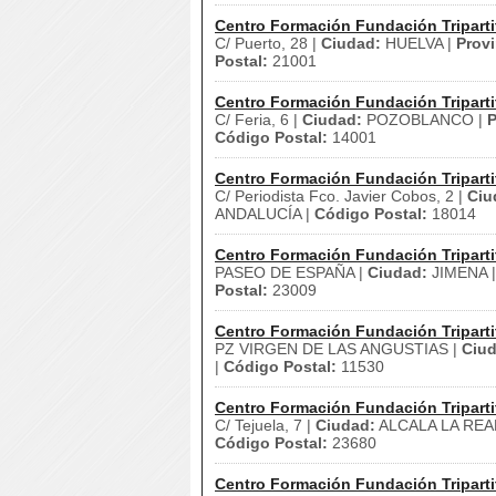
Centro Formación Fundación Triparti
C/ Puerto, 28 |
Ciudad:
HUELVA |
Provi
Postal:
21001
Centro Formación Fundación Triparti
C/ Feria, 6 |
Ciudad:
POZOBLANCO |
P
Código Postal:
14001
Centro Formación Fundación Triparti
C/ Periodista Fco. Javier Cobos, 2 |
Ciu
ANDALUCÍA |
Código Postal:
18014
Centro Formación Fundación Triparti
PASEO DE ESPAÑA |
Ciudad:
JIMENA 
Postal:
23009
Centro Formación Fundación Triparti
PZ VIRGEN DE LAS ANGUSTIAS |
Ciud
|
Código Postal:
11530
Centro Formación Fundación Triparti
C/ Tejuela, 7 |
Ciudad:
ALCALA LA REA
Código Postal:
23680
Centro Formación Fundación Triparti