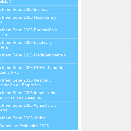
ilidad
s Inem Sepe 2026 Idiomas
 Inem Sepe 2026 Hostelería y
mo
s Inem Sepe 2026 Formación y
ción
 Inem Sepe 2026 Estética y
ería
s Inem Sepe 2026 MedioAmbiente y
d
s Inem Sepe 2026 RRHH, Laboral,
idad y PRL
s Inem Sepe 2026 Gestión y
stración de Empresas
 Inem Sepe 2026 Inmobiliaria,
ucción e Instalaciones
 Inem Sepe 2026 Agricultura y
ería
s Inem Sepe 2026 Varios
Cursos profesionales 2026