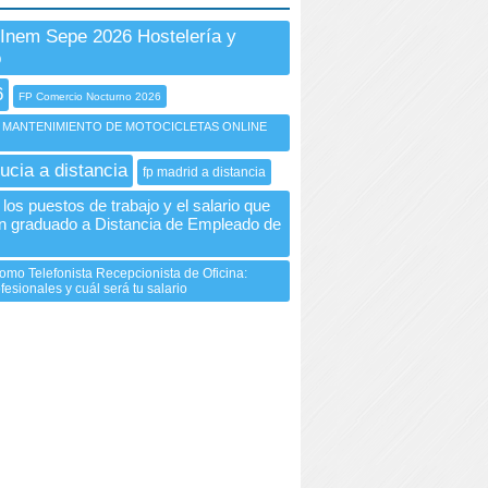
Inem Sepe 2026 Hostelería y
o
6
FP Comercio Nocturno 2026
 MANTENIMIENTO DE MOTOCICLETAS ONLINE
ucia a distancia
fp madrid a distancia
los puestos de trabajo y el salario que
n graduado a Distancia de Empleado de
omo Telefonista Recepcionista de Oficina:
fesionales y cuál será tu salario