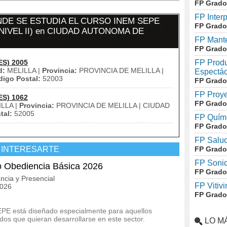
FP Grado
FP Inter
DE SE ESTUDIA EL CURSO INEM SEPE
FP Grado
NIVEL II) en CIUDAD AUTONOMA DE
FP Mante
FP Grado
ES) 2005
FP Produ
d:
MELILLA |
Provincia:
PROVINCIA DE MELILLA |
Espectác
igo Postal:
52003
FP Grado
FP Proye
ES) 1062
FP Grado
LLA |
Provincia:
PROVINCIA DE MELILLA | CIUDAD
tal:
52005
FP Quími
FP Grado
FP Salud
 INTERESARTE
FP Grado
FP Soni
o Obediencia Básica 2026
FP Grado
ncia y Presencial
FP Vitivi
2026
FP Grado
EPE está diseñado especialmente para aquellos
os que quieran desarrollarse en este sector.
LO M