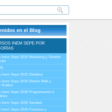
enidos en el Blog
RSOS INEM SEPE POR
ORÍAS
 Inem Sepe 2026 Márketing y Gestión
cial
26
 Inem Sepe 2026 Dietética
s Inem Sepe 2026 Diseño Web y
 Gráfico
s Inem Sepe 2026 Programación e
ática
s Inem Sepe 2026 Sanidad
s Inem Sepe 2026 Finanzas y