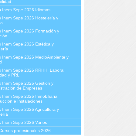
ilidad
s Inem Sepe 2026 Idiomas
 Inem Sepe 2026 Hostelería y
mo
s Inem Sepe 2026 Formación y
ción
 Inem Sepe 2026 Estética y
ería
s Inem Sepe 2026 MedioAmbiente y
d
s Inem Sepe 2026 RRHH, Laboral,
idad y PRL
s Inem Sepe 2026 Gestión y
stración de Empresas
 Inem Sepe 2026 Inmobiliaria,
ucción e Instalaciones
 Inem Sepe 2026 Agricultura y
ería
s Inem Sepe 2026 Varios
Cursos profesionales 2026