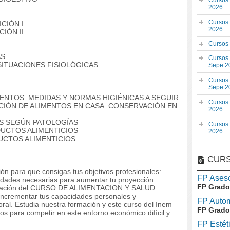
Cursos
2026
Cursos
CIÓN I
2026
IÓN II
Cursos
AS
Cursos
SITUACIONES FISIOLÓGICAS
Sepe 2
Cursos
Sepe 2
MENTOS: MEDIDAS Y NORMAS HIGIÉNICAS A SEGUIR
Cursos
CIÓN DE ALIMENTOS EN CASA: CONSERVACIÓN EN
2026
S SEGÚN PATOLOGÍAS
Cursos
DUCTOS ALIMENTICIOS
2026
UCTOS ALIMENTICIOS
CURS
ón para que consigas tus objetivos profesionales:
FP Aseso
lidades necesarias para aumentar tu proyección
FP Grado
formación del CURSO DE ALIMENTACION Y SALUD
e incrementar tus capacidades personales y
FP Auto
oral. Estudia nuestra formación y este curso del Inem
FP Grado
os para competir en este entorno económico difícil y
FP Estét