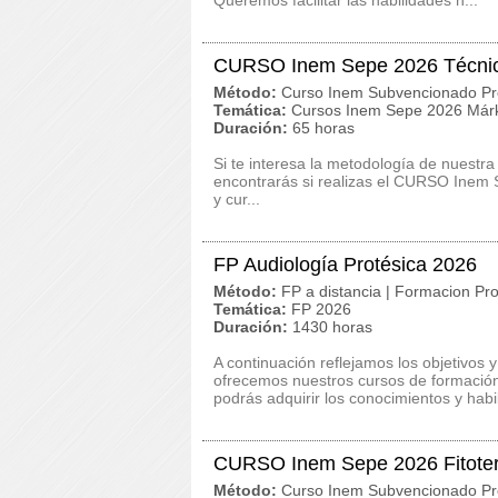
Queremos facilitar las habilidades n...
CURSO Inem Sepe 2026 Técnic
Método:
Curso Inem Subvencionado Pr
Temática:
Cursos Inem Sepe 2026 Márk
Duración:
65 horas
Si te interesa la metodología de nuestra
encontrarás si realizas el CURSO Inem 
y cur...
FP Audiología Protésica 2026
Método:
FP a distancia | Formacion Pro
Temática:
FP 2026
Duración:
1430 horas
A continuación reflejamos los objetivos 
ofrecemos nuestros cursos de formación 
podrás adquirir los conocimientos y habil
CURSO Inem Sepe 2026 Fitoter
Método:
Curso Inem Subvencionado Pr