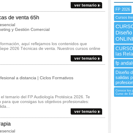
ver temario
FP 2026
as de venta 65h
Cursos In
esencial
CURSO 
eting y Gestión Comercial
Diseño
ONLIN
 formación, aquí reflejamos los contenidos que
Sepe 2026 Técnicas de venta. Nuestros cursos online
CURSO 
las Rel
ver temario
fp andal
Diseño d
salidas p
fesional a distancia | Ciclos Formativos
profesiona
Conoce los p
Curso de Ed
y el temario del FP Audiología Protésica 2026. Te
para que consigas tus objetivos profesionales:
ida...
ver temario
apia
esencial