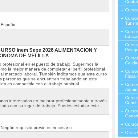
Contab
Curso
Cursos
Turis
n España
Curso
Educa
Cursos
Peluqu
l CURSO Inem Sepe 2026 ALIMENTACION Y
UTONOMA DE MELILLA
Curso
Calida
 profesional en el puesto de trabajo. Sugerimos la
mo la mejor manera de completar el perfil profesional
Curso
 al mercado laboral. También indicamos que este curso
Fiscal
las personas que se encuentren trabajando en este
da es compatible con el trabajo habitual
Curso
Admini
Cursos
sonas interesadas en mejorar profesionalmente a través
Constr
nada con su lugar de trabajo. Puedes estudiar este
Cursos
Ganad
Curso
Ningún requisito previo es necesario
Otros 