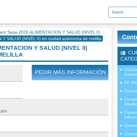
em Sepe 2026 ALIMENTACION Y SALUD (NIVEL II)
Cont
SALUD (NIVEL II) en ciudad autonoma de melilla
ENTACION Y SALUD (NIVEL II)
CU
MELILLA
CATEG
Cursos
PEDIR MÁS INFORMACIÓN
Comer
FP 20
Cursos
Curso
Diseño
ción
Curso
Inform
Curso
Curso