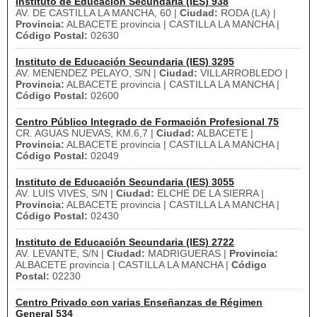
Instituto de Educación Secundaria (IES) 938
AV. DE CASTILLA LA MANCHA, 60 |
Ciudad:
RODA (LA) |
Provincia:
ALBACETE provincia | CASTILLA LA MANCHA |
Código Postal:
02630
Instituto de Educación Secundaria (IES) 3295
AV. MENENDEZ PELAYO, S/N |
Ciudad:
VILLARROBLEDO |
Provincia:
ALBACETE provincia | CASTILLA LA MANCHA |
Código Postal:
02600
Centro Público Integrado de Formación Profesional 75
CR. AGUAS NUEVAS, KM.6,7 |
Ciudad:
ALBACETE |
Provincia:
ALBACETE provincia | CASTILLA LA MANCHA |
Código Postal:
02049
Instituto de Educación Secundaria (IES) 3055
AV. LUIS VIVES, S/N |
Ciudad:
ELCHE DE LA SIERRA |
Provincia:
ALBACETE provincia | CASTILLA LA MANCHA |
Código Postal:
02430
Instituto de Educación Secundaria (IES) 2722
AV. LEVANTE, S/N |
Ciudad:
MADRIGUERAS |
Provincia:
ALBACETE provincia | CASTILLA LA MANCHA |
Código
Postal:
02230
Centro Privado con varias Enseñanzas de Régimen
General 534