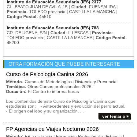
Instituto de Educación Secundaria (IES) 2377
CL. BEATO JUAN DE AVILA ,15 |
Ciudad:
FUENSALIDA |
Provincia:
TOLEDO provincia | CASTILLA LA MANCHA |
Código Postal:
45510
Instituto de Educación Secundaria (IES) 788
CR. DE UGENA, S/N |
Ciudad:
ILLESCAS |
Provincia:
TOLEDO provincia | CASTILLA LA MANCHA |
Código Postal:
45200
OTRA FORMACIÓN QUE PUEDE INTERESARTE
Curso de Psicología Canina 2026
Método:
Cursos de Metodología a Distancia y Presencial
Temática:
Otros Cursos profesionales 2026
Duración:
El Centro te informa horas
Los Contenidos de este Curso de Psicología Canina que
estudiarás son: - Antecedentes y evolución del perro actual.
- El origen del lobo y su organización. ...
ver temario
FP Agencias de Viajes Nocturno 2026
Método:
FP a distancia | Formacion Profesional a distancia |