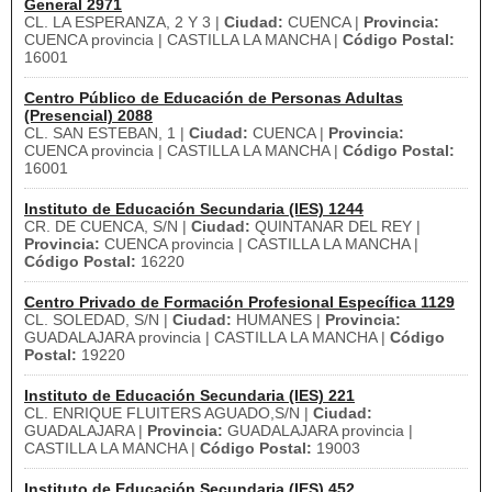
General 2971
CL. LA ESPERANZA, 2 Y 3 |
Ciudad:
CUENCA |
Provincia:
CUENCA provincia | CASTILLA LA MANCHA |
Código Postal:
16001
Centro Público de Educación de Personas Adultas
(Presencial) 2088
CL. SAN ESTEBAN, 1 |
Ciudad:
CUENCA |
Provincia:
CUENCA provincia | CASTILLA LA MANCHA |
Código Postal:
16001
Instituto de Educación Secundaria (IES) 1244
CR. DE CUENCA, S/N |
Ciudad:
QUINTANAR DEL REY |
Provincia:
CUENCA provincia | CASTILLA LA MANCHA |
Código Postal:
16220
Centro Privado de Formación Profesional Específica 1129
CL. SOLEDAD, S/N |
Ciudad:
HUMANES |
Provincia:
GUADALAJARA provincia | CASTILLA LA MANCHA |
Código
Postal:
19220
Instituto de Educación Secundaria (IES) 221
CL. ENRIQUE FLUITERS AGUADO,S/N |
Ciudad:
GUADALAJARA |
Provincia:
GUADALAJARA provincia |
CASTILLA LA MANCHA |
Código Postal:
19003
Instituto de Educación Secundaria (IES) 452