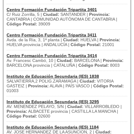
Centro Formación Fundación Tripartita 3401
C/ Ruiz Zorrilla, 5 |
Ciudad:
SANTANDER |
Provincia:
CANTABRIA | COMUNIDAD AUTÓNOMA DE CANTABRIA |
Código Postal:
39009
Centro Formación Fundación Tripartita 3411
Avda. de la Ría, 3, 1ª planta |
Ciudad:
HUELVA |
Provincia:
HUELVA provincia | ANDALUCÍA |
Código Postal:
21001
Centro Formación Fundación Tripartita 3414
Av. Francesc Cambó, 10 |
Ciudad:
BARCELONA |
Provincia:
BARCELONA provincia | CATALUÑA |
Código Postal:
8003
Instituto de Educación Secundaria (IES) 1838
SALVATIERRA,2 POLIG.ZARAMAGA |
Ciudad:
VITORIA
GASTEIZ |
Provincia:
ALAVA | PAÍS VASCO |
Código Postal:
01003
Instituto de Educación Secundaria (IES) 3295
AV. MENENDEZ PELAYO, S/N |
Ciudad:
VILLARROBLEDO |
Provincia:
ALBACETE provincia | CASTILLA LA MANCHA |
Código Postal:
02600
Instituto de Educación Secundaria (IES) 1184
AV. JOSE HERNANDEZ DE LA ASUNCION, 2 |
Ciudad: