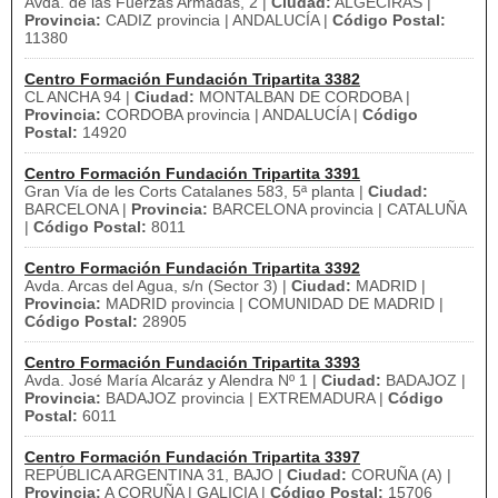
Avda. de las Fuerzas Armadas, 2 |
Ciudad:
ALGECIRAS |
Provincia:
CADIZ provincia | ANDALUCÍA |
Código Postal:
11380
Centro Formación Fundación Tripartita 3382
CL ANCHA 94 |
Ciudad:
MONTALBAN DE CORDOBA |
Provincia:
CORDOBA provincia | ANDALUCÍA |
Código
Postal:
14920
Centro Formación Fundación Tripartita 3391
Gran Vía de les Corts Catalanes 583, 5ª planta |
Ciudad:
BARCELONA |
Provincia:
BARCELONA provincia | CATALUÑA
|
Código Postal:
8011
Centro Formación Fundación Tripartita 3392
Avda. Arcas del Agua, s/n (Sector 3) |
Ciudad:
MADRID |
Provincia:
MADRID provincia | COMUNIDAD DE MADRID |
Código Postal:
28905
Centro Formación Fundación Tripartita 3393
Avda. José María Alcaráz y Alendra Nº 1 |
Ciudad:
BADAJOZ |
Provincia:
BADAJOZ provincia | EXTREMADURA |
Código
Postal:
6011
Centro Formación Fundación Tripartita 3397
REPÚBLICA ARGENTINA 31, BAJO |
Ciudad:
CORUÑA (A) |
Provincia:
A CORUÑA | GALICIA |
Código Postal:
15706