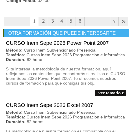
Código Postal:
02200
›
»
2
3
4
5
6
1
OTRA FORMACIÓN QUE PUEDE INTERESARTE
CURSO Inem Sepe 2026 Power Point 2007
Método:
Curso Inem Subvencionado Presencial
Temática:
Cursos Inem Sepe 2026 Programación e Informática
Duración:
82 horas
Si te interesa la metodología de nuestra formación, aquí
reflejamos los contenidos que encontrarás si realizas el CURSO
Inem Sepe 2026 Power Point 2007. Te ofrecemos nuestros
cursos de formación para que consigas tus obj...
ver temario
CURSO Inem Sepe 2026 Excel 2007
Método:
Curso Inem Subvencionado Presencial
Temática:
Cursos Inem Sepe 2026 Programación e Informática
Duración:
82 horas
La metodología de nuestra formación es compatible con el