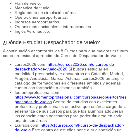
Plan de vuelo.
Mecánica de vuelo.
Reglamento de circulación aérea.
Operaciones aeroportuarias.
Ingresos aeroportuarios.
Organismos nacionales e internacionales.
Inglés Aeronáutico.
¿Dónde Estudiar Despachador de Vuelo?
A continuación encontrarás los 8 Cursos para que mejores tu futuro
como profesional aprendiendo Curso de Despachador de Vuelo:
cursos2026.com:
https://cursos2026.com/c-cursos-de-
despachador-de-vuelo-2026
Si buscas estudiar en
modalidad presencial y te encuentras en Cataluña, Madrid,
Aragón, Andalucía, Galicia, Asturias, cursos2026 un amplio
catálogo de formaciones en diferentes ámbitos y además
cuenta con formación a distancia también.
fomentoprofesional.com:
https://www.fomentoprofesional.com/cursos/aeropuertos/des
pachador-de-vuelos
Centro de estudios con excelentes
profesores y profesionales en activo que están a cargo de la
enseñanza de sus cursos para que los alumnos adquieran
los conocimientos necesarios para poder titularse en cada
una de sus áreas.
1cursos.com:
https://1cursos.com/f-curso-de-despachador-
de-vuelo
Este centro de estudios pone a tu disposición un