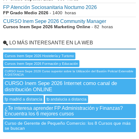
FP Atención Sociosanitaria Nocturno 2026
FP Grado Medio 2026
- 1400 horas
CURSO Inem Sepe 2026 Community Manager
Cursos Inem Sepe 2026 Marketing Online
- 82 horas
LO MÁS INTERESANTE EN LA WEB
Cursos Inem Sepe 2026 Hostelería y Turismo
Cursos Inem Sepe 2026 Formación y Educación
CURSO Inem Sepe 2026 Curso superior sobre la Utilización del Bastón Policial Extensible
A DISTANCIA
CURSO Inem Sepe 2026 Internet como canal de
distribución ONLINE
fp madrid a distancia
fp andalucia a distancia
¿Te interesa aprender FP Administración y Finanzas?
Encuentra los 6 mejores cursos
Curso de Gerente de Pequeño Comercio: los 8 Cursos que más
se buscan