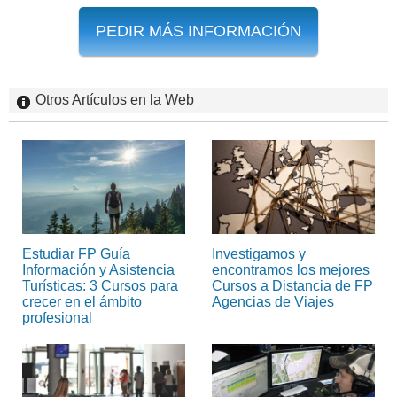
PEDIR MÁS INFORMACIÓN
Otros Artículos en la Web
Estudiar FP Guía
Investigamos y
Información y Asistencia
encontramos los mejores
Turísticas: 3 Cursos para
Cursos a Distancia de FP
crecer en el ámbito
Agencias de Viajes
profesional