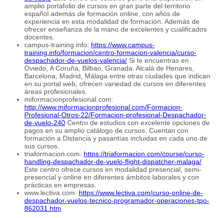
amplio portafolio de cursos en gran parte del territorio
español además de formación online, con años de
experiencia en esta modalidad de formación. Además de
ofrecer enseñanza de la mano de excelentes y cualificados
docentes.
campus-training.info:
https://www.campus-
training.info/formacion/centro-formacion-valencia/curso-
despachador-de-vuelos-valencia/
Si te encuentras en
Oviedo, A Coruña, Bilbao, Granada. Alcalá de Henares,
Barcelona, Madrid, Málaga entre otras ciudades que indican
en su portal web, ofrecen variedad de cursos en diferentes
áreas profesionales.
miformacionprofesional.com:
http://www.miformacionprofesional.com/Formacion-
Profesional-Otros-22/Formacion-profesional-Despachador-
de-vuelo-240
Centro de estudios con excelente opciones de
pagos en su amplio catálogo de cursos. Cuentan con
formación a Distancia y pasantías incluidas en cada uno de
sus cursos.
triaformacion.com:
https://triaformacion.com/course/curso-
handling-despachador-de-vuelo-flight-dispatcher-malaga/
Este centro ofrece cursos en modalidad presencial, semi-
presencial y online en diferentes ámbitos laborales y con
prácticas en empresas.
www.lectiva.com:
https://www.lectiva.com/curso-online-de-
despachador-vuelos-tecnico-programador-operaciones-tpo-
862031.htm