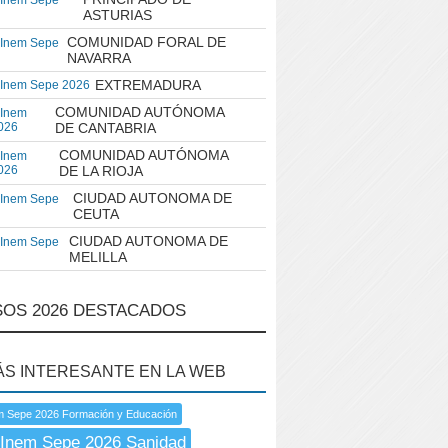
 Inem Sepe
ASTURIAS
COMUNIDAD FORAL DE
 Inem Sepe
NAVARRA
EXTREMADURA
 Inem Sepe 2026
COMUNIDAD AUTÓNOMA
 Inem
026
DE CANTABRIA
COMUNIDAD AUTÓNOMA
 Inem
026
DE LA RIOJA
CIUDAD AUTONOMA DE
 Inem Sepe
CEUTA
CIUDAD AUTONOMA DE
 Inem Sepe
MELILLA
OS 2026 DESTACADOS
ÁS INTERESANTE EN LA WEB
m Sepe 2026 Formación y Educación
 Inem Sepe 2026 Sanidad