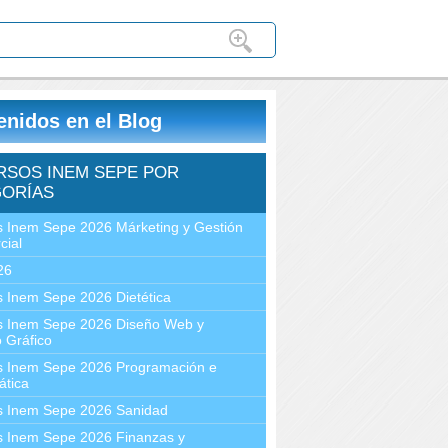
enidos en el Blog
RSOS INEM SEPE POR
ORÍAS
 Inem Sepe 2026 Márketing y Gestión
cial
26
 Inem Sepe 2026 Dietética
s Inem Sepe 2026 Diseño Web y
 Gráfico
s Inem Sepe 2026 Programación e
ática
s Inem Sepe 2026 Sanidad
s Inem Sepe 2026 Finanzas y