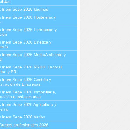
ilidad
s Inem Sepe 2026 Idiomas
 Inem Sepe 2026 Hostelería y
mo
s Inem Sepe 2026 Formación y
ción
 Inem Sepe 2026 Estética y
ería
s Inem Sepe 2026 MedioAmbiente y
d
s Inem Sepe 2026 RRHH, Laboral,
idad y PRL
s Inem Sepe 2026 Gestión y
stración de Empresas
 Inem Sepe 2026 Inmobiliaria,
ucción e Instalaciones
 Inem Sepe 2026 Agricultura y
ería
s Inem Sepe 2026 Varios
Cursos profesionales 2026