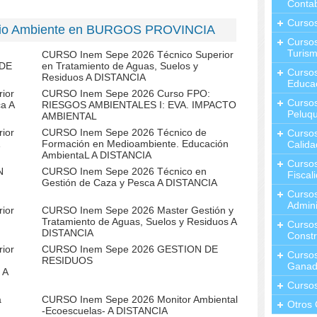
Contab
Curso
dio Ambiente en BURGOS PROVINCIA
Cursos
Turis
CURSO Inem Sepe 2026 Técnico Superior
DE
en Tratamiento de Aguas, Suelos y
Curso
Residuos A DISTANCIA
Educa
ior
CURSO Inem Sepe 2026 Curso FPO:
Cursos
ca A
RIESGOS AMBIENTALES I: EVA. IMPACTO
Peluqu
AMBIENTAL
ior
CURSO Inem Sepe 2026 Técnico de
Curso
Formación en Medioambiente. Educación
Calida
AmbientaL A DISTANCIA
Curso
N
CURSO Inem Sepe 2026 Técnico en
Fiscal
Gestión de Caza y Pesca A DISTANCIA
Curso
Admini
ior
CURSO Inem Sepe 2026 Master Gestión y
Tratamiento de Aguas, Suelos y Residuos A
Cursos
DISTANCIA
Constr
ior
CURSO Inem Sepe 2026 GESTION DE
Cursos
RESIDUOS
Ganad
 A
Curso
a
CURSO Inem Sepe 2026 Monitor Ambiental
Otros 
-Ecoescuelas- A DISTANCIA