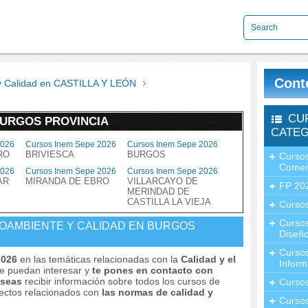
Cont
y Calidad en CASTILLA Y LEÓN
CU
BURGOS PROVINCIA
CATEG
2026
Cursos Inem Sepe 2026
Cursos Inem Sepe 2026
RO
BRIVIESCA
BURGOS
Cursos
Comer
2026
Cursos Inem Sepe 2026
Cursos Inem Sepe 2026
AR
MIRANDA DE EBRO
VILLARCAYO DE
FP 20
MERINDAD DE
CASTILLA LA VIEJA
Cursos
Curso
IOAMBIENTE Y CALIDAD EN BURGOS
Diseño
Curso
2026
en las temáticas relacionadas con la
Calidad y el
Inform
te puedan interesar y
te pones en contacto con
deseas
recibir información sobre todos los cursos de
Curso
pectos relacionados con
las normas de calidad y
Curso