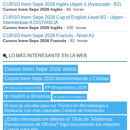
CURSO Inem Sepe 2026 Inglés Upper 1 (Avanzado - B2)
Cursos Inem Sepe 2026 Inglés
- 65 horas
CURSO Inem Sepe 2026 Cup of English Level B2 - Upper -
Intermediate A DISTANCIA
Cursos Inem Sepe 2026 Inglés
- 100 horas
CURSO Inem Sepe 2026 Francés - Nivel A1
Cursos Inem Sepe 2026 Francés
- 82 horas
LO MÁS INTERESANTE EN LA WEB
Cursos Inem Sepe 2026 Varios
Cursos Inem Sepe 2026 MedioAmbiente y Calidad
FP Ortoprotésica 2026
FP Educación Infantil 2026
fp madrid a distancia
fp andalucia a distancia
Si buscas estudiar para ser Técnico en Microbiología a
Distancia: Los más valorados Centros de Formación
¿Estás interesado en obtener el Título de Telefonista
Recepcionista de Oficina? Aquí encontrarás los mejores
Cursos para ello