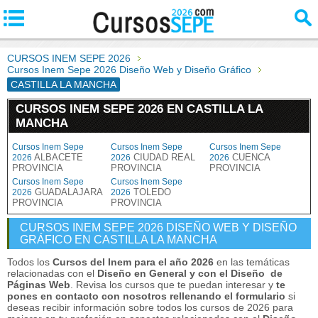
CURSOS INEM SEPE 2026
Cursos Inem Sepe 2026 Diseño Web y Diseño Gráfico
CASTILLA LA MANCHA
CURSOS INEM SEPE 2026 EN CASTILLA LA
MANCHA
Cursos Inem Sepe
Cursos Inem Sepe
Cursos Inem Sepe
ALBACETE
CIUDAD REAL
CUENCA
2026
2026
2026
PROVINCIA
PROVINCIA
PROVINCIA
Cursos Inem Sepe
Cursos Inem Sepe
GUADALAJARA
TOLEDO
2026
2026
PROVINCIA
PROVINCIA
CURSOS INEM SEPE 2026 DISEÑO WEB Y DISEÑO
GRÁFICO EN CASTILLA LA MANCHA
Todos los
Cursos del Inem para el año 2026
en las temáticas
relacionadas con el
Diseño en General y con el Diseño de
Páginas Web
. Revisa los cursos que te puedan interesar y
te
pones en contacto con nosotros rellenando el formulario
si
deseas recibir información sobre todos los cursos de 2026 para