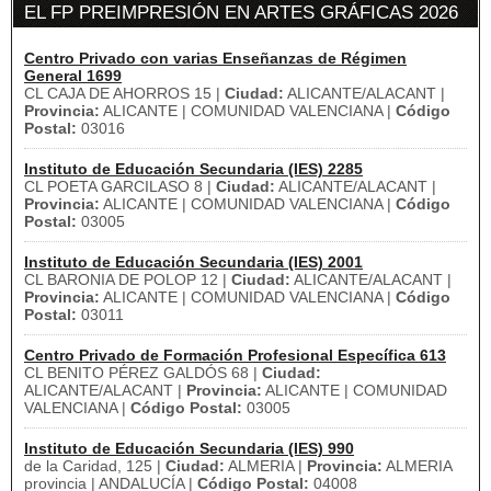
EL FP PREIMPRESIÓN EN ARTES GRÁFICAS 2026
Centro Privado con varias Enseñanzas de Régimen
General 1699
CL CAJA DE AHORROS 15 |
Ciudad:
ALICANTE/ALACANT |
Provincia:
ALICANTE | COMUNIDAD VALENCIANA |
Código
Postal:
03016
Instituto de Educación Secundaria (IES) 2285
CL POETA GARCILASO 8 |
Ciudad:
ALICANTE/ALACANT |
Provincia:
ALICANTE | COMUNIDAD VALENCIANA |
Código
Postal:
03005
Instituto de Educación Secundaria (IES) 2001
CL BARONIA DE POLOP 12 |
Ciudad:
ALICANTE/ALACANT |
Provincia:
ALICANTE | COMUNIDAD VALENCIANA |
Código
Postal:
03011
Centro Privado de Formación Profesional Específica 613
CL BENITO PÉREZ GALDÓS 68 |
Ciudad:
ALICANTE/ALACANT |
Provincia:
ALICANTE | COMUNIDAD
VALENCIANA |
Código Postal:
03005
Instituto de Educación Secundaria (IES) 990
de la Caridad, 125 |
Ciudad:
ALMERIA |
Provincia:
ALMERIA
provincia | ANDALUCÍA |
Código Postal:
04008