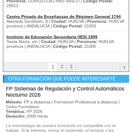
Provincia:
GUIPUZCOA | PAÍS VASCO |
Código Postal:
20013
Centro Privado de Enseñanzas de Régimen General 1744
Alameda Sundheim, 8 |
Ciudad:
HUELVA |
Provincia:
HUELVA
provincia | ANDALUCÍA |
Código Postal:
21003
Instituto de Educación Secundaria (IES) 1895
Santa Marta, s/n |
Ciudad:
HUELVA |
Provincia:
HUELVA
provincia | ANDALUCÍA |
Código Postal:
21005
›
2
3
1
OTRA FORMACIÓN QUE PUEDE INTERESARTE
FP Sistemas de Regulación y Control Automáticos
Nocturno 2026
Método:
FP a distancia | Formacion Profesional a distancia |
Ciclos Formativos
Temática:
FP 2026
Duración:
2000 horas
La metodología de nuestra formación es compatible con el
trabajo. Si te interesa, revisa el contenido, el temario y los