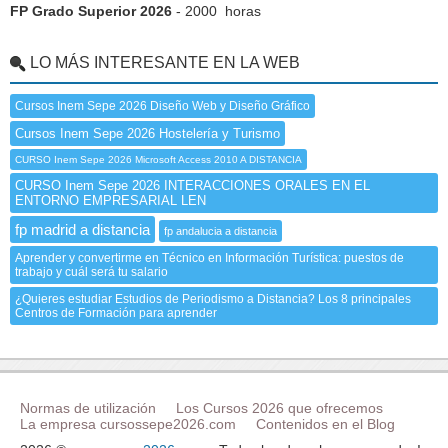
FP Grado Superior 2026
- 2000 horas
LO MÁS INTERESANTE EN LA WEB
Cursos Inem Sepe 2026 Diseño Web y Diseño Gráfico
Cursos Inem Sepe 2026 Hostelería y Turismo
CURSO Inem Sepe 2026 Microsoft Access 2010 A DISTANCIA
CURSO Inem Sepe 2026 INTERACCIONES ORALES EN EL
ENTORNO EMPRESARIAL LEN
fp madrid a distancia
fp andalucia a distancia
Aprender y convertirme en Técnico en Información Turística: puestos de
trabajo y cuál será tu salario
¿Quieres estudiar Estudios de Periodismo a Distancia? Los 8 principales
Centros de Formación para aprender
Normas de utilización
Los Cursos 2026 que ofrecemos
La empresa cursossepe2026.com
Contenidos en el Blog