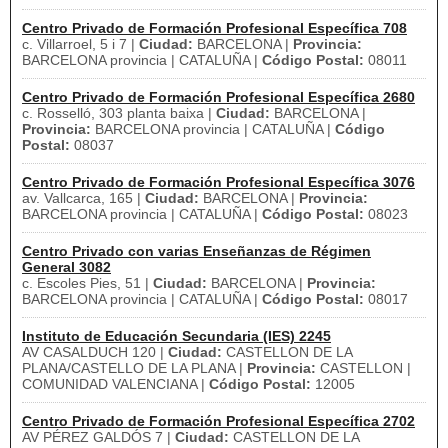
Centro Privado de Formación Profesional Específica 708
c. Villarroel, 5 i 7 |
Ciudad:
BARCELONA |
Provincia:
BARCELONA provincia | CATALUÑA |
Código Postal:
08011
Centro Privado de Formación Profesional Específica 2680
c. Rosselló, 303 planta baixa |
Ciudad:
BARCELONA |
Provincia:
BARCELONA provincia | CATALUÑA |
Código
Postal:
08037
Centro Privado de Formación Profesional Específica 3076
av. Vallcarca, 165 |
Ciudad:
BARCELONA |
Provincia:
BARCELONA provincia | CATALUÑA |
Código Postal:
08023
Centro Privado con varias Enseñanzas de Régimen
General 3082
c. Escoles Pies, 51 |
Ciudad:
BARCELONA |
Provincia:
BARCELONA provincia | CATALUÑA |
Código Postal:
08017
Instituto de Educación Secundaria (IES) 2245
AV CASALDUCH 120 |
Ciudad:
CASTELLON DE LA
PLANA/CASTELLO DE LA PLANA |
Provincia:
CASTELLON |
COMUNIDAD VALENCIANA |
Código Postal:
12005
Centro Privado de Formación Profesional Específica 2702
AV PÉREZ GALDÓS 7 |
Ciudad:
CASTELLON DE LA