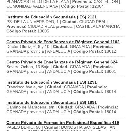
PLANA/CASTELLO DE LA PLANA |
Provincia:
CASTELLON |
COMUNIDAD VALENCIANA |
Código Postal:
12004
Instituto de Educación Secundaria (IES) 2121
PS. DE LA UNIVERSIDAD, 1 |
Ciudad:
CIUDAD REAL |
Provincia:
CIUDAD REAL provincia | CASTILLA LA MANCHA |
Código Postal:
13005
Centro Privado de Enseñanzas de Régimen General 1102
Doctor Oloríz, 6, 8 y 10 |
Ciudad:
GRANADA |
Provincia:
GRANADA provincia | ANDALUCÍA |
Código Postal:
18012
Centro Privado de Enseñanzas de Régimen General 624
Severo Ochoa, 13 Bajo |
Ciudad:
GRANADA |
Provincia:
GRANADA provincia | ANDALUCÍA |
Código Postal:
18001
Instituto de Educación Secundaria (IES) 1291
Francisco Ayala, s/n |
Ciudad:
GRANADA |
Provincia:
GRANADA provincia | ANDALUCÍA |
Código Postal:
18014
Instituto de Educación Secundaria (IES) 1891
Camino de Maracena, s/n |
Ciudad:
GRANADA |
Provincia:
GRANADA provincia | ANDALUCÍA |
Código Postal:
18014
Centro Privado de Formación Profesional Específica 419
PASEO BERIO, 50 |
Ciudad:
DONOSTIA SAN SEBASTIAN |