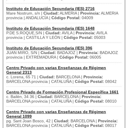
Instituto de Educación Secundaria (IES) 2716
Mare Nostrum, s/n |
Ciudad:
ALMERIA |
Provincia:
ALMERIA
provincia | ANDALUCÍA |
Código Postal:
04009
Instituto de Educación Secundaria (IES) 1648
P.DE S.ROQUE,S/N |
Ciudad:
AVILA |
Provincia:
AVILA
provincia | CASTILLA Y LEÓN |
Código Postal:
05003
Instituto de Educación Secundaria (IES) 396
JUAN MIRO, S/N |
Ciudad:
BADAJOZ |
Provincia:
BADAJOZ
provincia | EXTREMADURA |
Código Postal:
06005
Centro Privado con varias Enseñanzas de Régimen
General 2313
c. Lorena, 65 71 |
Ciudad:
BARCELONA |
Provincia:
BARCELONA provincia | CATALUÑA |
Código Postal:
08042
Centro Privado de Formación Profesional Específica 1661
c. Bailèn, 34 36 |
Ciudad:
BARCELONA |
Provincia:
BARCELONA provincia | CATALUÑA |
Código Postal:
08010
Centro Privado con varias Enseñanzas de Régimen
General 1099
pg. Sant Joan Bosco, 42 |
Ciudad:
BARCELONA |
Provincia:
BARCELONA provincia | CATALUÑA |
Código Postal:
08017