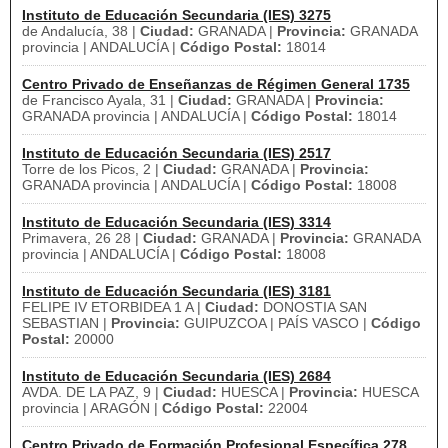
Instituto de Educación Secundaria (IES) 3275
de Andalucía, 38 |
Ciudad:
GRANADA |
Provincia:
GRANADA
provincia | ANDALUCÍA |
Código Postal:
18014
Centro Privado de Enseñanzas de Régimen General 1735
de Francisco Ayala, 31 |
Ciudad:
GRANADA |
Provincia:
GRANADA provincia | ANDALUCÍA |
Código Postal:
18014
Instituto de Educación Secundaria (IES) 2517
Torre de los Picos, 2 |
Ciudad:
GRANADA |
Provincia:
GRANADA provincia | ANDALUCÍA |
Código Postal:
18008
Instituto de Educación Secundaria (IES) 3314
Primavera, 26 28 |
Ciudad:
GRANADA |
Provincia:
GRANADA
provincia | ANDALUCÍA |
Código Postal:
18008
Instituto de Educación Secundaria (IES) 3181
FELIPE IV ETORBIDEA 1 A |
Ciudad:
DONOSTIA SAN
SEBASTIAN |
Provincia:
GUIPUZCOA | PAÍS VASCO |
Código
Postal:
20000
Instituto de Educación Secundaria (IES) 2684
AVDA. DE LA PAZ, 9 |
Ciudad:
HUESCA |
Provincia:
HUESCA
provincia | ARAGÓN |
Código Postal:
22004
Centro Privado de Formación Profesional Específica 278