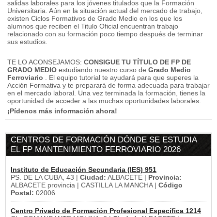
salidas laborales para los jóvenes titulados que la Formación
Universitaria.
Aún en la situación actual del mercado de trabajo,
existen Ciclos Formativos de Grado Medio en los que los
alumnos que reciben el Titulo Oficial encuentran trabajo
relacionado con su formación poco tiempo después de terminar
sus estudios.
TE LO ACONSEJAMOS:
CONSIGUE TU TÍTULO DE FP DE
GRADO MEDIO
estudiando nuestro curso de
Grado Medio
Ferroviario
.
El equipo tutorial te ayudará para que superes la
Acción Formativa y te preparará de forma adecuada para trabajar
en el mercado laboral.
Una vez terminada la formación, tienes la
oportunidad de acceder a las muchas oportunidades laborales.
¡Pídenos más información ahora!
CENTROS DE FORMACIÓN DÓNDE SE ESTUDIA
EL FP MANTENIMIENTO FERROVIARIO 2026
Instituto de Educación Secundaria (IES) 951
PS. DE LA CUBA, 43 |
Ciudad:
ALBACETE |
Provincia:
ALBACETE provincia | CASTILLA LA MANCHA |
Código
Postal:
02006
Centro Privado de Formación Profesional Específica 1214