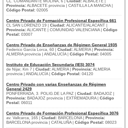
CL. COMANDANTE MOLINA, 6 |
Ciudad:
ALBACETE |
Provincia:
ALBACETE provincia | CASTILLA LA MANCHA |
Código Postal:
02005
Centro Privado de Formación Profesional Específica 661
CL SAN LORENZO 19 |
Ciudad:
ALICANTE/ALACANT |
Provincia:
ALICANTE | COMUNIDAD VALENCIANA |
Código
Postal:
03007
Centro Privado de Enseñanzas de Régimen General 1935
Federico García Lorca, 60 |
Ciudad:
ALMERIA |
Provincia:
ALMERIA provincia | ANDALUCÍA |
Código Postal:
04005
Instituto de Educación Secundaria (IES) 3074
de Níjar, Km 7 |
Ciudad:
ALMERIA |
Provincia:
ALMERIA
provincia | ANDALUCÍA |
Código Postal:
04120
Centro Privado con varias Enseñanzas de Régimen
General 2429
PONFERRADA, 3. POLIG.DE LA PAZ |
Ciudad:
BADAJOZ |
Provincia:
BADAJOZ provincia | EXTREMADURA |
Código
Postal:
06011
Centro Privado de Formación Profesional Específica 3076
av. Vallcarca, 165 |
Ciudad:
BARCELONA |
Provincia:
BARCELONA provincia | CATALUÑA |
Código Postal:
08023