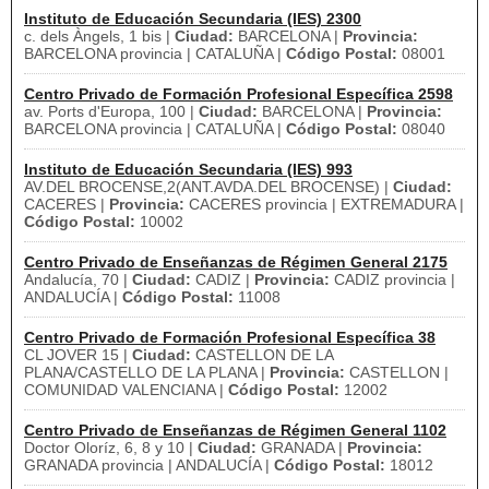
Instituto de Educación Secundaria (IES) 2300
c. dels Àngels, 1 bis |
Ciudad:
BARCELONA |
Provincia:
BARCELONA provincia | CATALUÑA |
Código Postal:
08001
Centro Privado de Formación Profesional Específica 2598
av. Ports d'Europa, 100 |
Ciudad:
BARCELONA |
Provincia:
BARCELONA provincia | CATALUÑA |
Código Postal:
08040
Instituto de Educación Secundaria (IES) 993
AV.DEL BROCENSE,2(ANT.AVDA.DEL BROCENSE) |
Ciudad:
CACERES |
Provincia:
CACERES provincia | EXTREMADURA |
Código Postal:
10002
Centro Privado de Enseñanzas de Régimen General 2175
Andalucía, 70 |
Ciudad:
CADIZ |
Provincia:
CADIZ provincia |
ANDALUCÍA |
Código Postal:
11008
Centro Privado de Formación Profesional Específica 38
CL JOVER 15 |
Ciudad:
CASTELLON DE LA
PLANA/CASTELLO DE LA PLANA |
Provincia:
CASTELLON |
COMUNIDAD VALENCIANA |
Código Postal:
12002
Centro Privado de Enseñanzas de Régimen General 1102
Doctor Oloríz, 6, 8 y 10 |
Ciudad:
GRANADA |
Provincia:
GRANADA provincia | ANDALUCÍA |
Código Postal:
18012