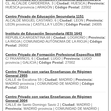
CL. ALCALDE CARDERERA, 3 |
Ciudad:
HUESCA |
Provincia:
HUESCA provincia | ARAGÓN |
Código Postal:
22002
Centro Privado de Educación Secundaria 1151
ALCALDE MIGUEL CASTAÑO, 6 |
Ciudad:
LEON |
Provincia:
LEON provincia | CASTILLA Y LEÓN |
Código Postal:
24005
Instituto de Educación Secundaria (IES) 1643
REPUBLICA ARGENTINA,68 |
Ciudad:
LOGROÑO |
Provincia:
LA RIOJA | COMUNIDAD AUTÓNOMA DE LA RIOJA |
Código
Postal:
26002
Centro Privado de Formación Profesional Específica 669
C/ PAXARIÑOS, 6 |
Ciudad:
LUGO |
Provincia:
LUGO
provincia | GALICIA |
Código Postal:
27002
Centro Privado con varias Enseñanzas de Régimen
General 2955
CALLE de Escalona 59 |
Ciudad:
MADRID |
Provincia:
MADRID provincia | COMUNIDAD DE MADRID |
Código
Postal:
28024
Centro Privado con varias Enseñanzas de Régimen
General 3004
CALLE de Santo Domingo Savio 2 |
Ciudad:
MADRID |
Provincia:
MADRID provincia | COMUNIDAD DE MADRID |