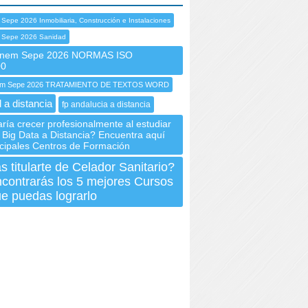
Sepe 2026 Inmobiliaria, Construcción e Instalaciones
 Sepe 2026 Sanidad
nem Sepe 2026 NORMAS ISO
00
m Sepe 2026 TRATAMIENTO DE TEXTOS WORD
 a distancia
fp andalucia a distancia
ría crecer profesionalmente al estudiar
 Big Data a Distancia? Encuentra aquí
ncipales Centros de Formación
 titularte de Celador Sanitario?
contrarás los 5 mejores Cursos
e puedas lograrlo