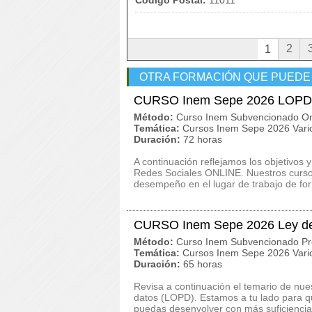
Código Postal:
11011
2
1
OTRA FORMACIÓN QUE PUEDE
CURSO Inem Sepe 2026 LOPD 
Método:
Curso Inem Subvencionado On
Temática:
Cursos Inem Sepe 2026 Vari
Duración:
72 horas
A continuación reflejamos los objetivo
Redes Sociales ONLINE. Nuestros cursos
desempeño en el lugar de trabajo de for
CURSO Inem Sepe 2026 Ley de 
Método:
Curso Inem Subvencionado Pr
Temática:
Cursos Inem Sepe 2026 Vari
Duración:
65 horas
Revisa a continuación el temario de n
datos (LOPD). Estamos a tu lado para q
puedas desenvolver con más suficiencia 