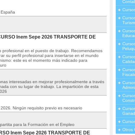
Contab
Curso
n España
Cursos
Turis
Curso
Educa
l CURSO Inem Sepe 2026 TRANSPORTE DE
Cursos
Peluqu
o profesional en el puesto de trabajo. Recomendamos
ar su perfil profesional para insertarse en el mundo
Curso
l mismo: este es el momento más indicado para
Calida
turo
Curso
Fiscal
sonas interesadas en mejorar profesionalmente a través
Curso
nada con su lugar de trabajo. La impartición de esta
Admini
2026
Cursos
Constr
o 2026. Ningún requisito previo es necesario
Cursos
Ganad
Curso
partita para la Formación en el Empleo
Otros 
 CURSO Inem Sepe 2026 TRANSPORTE DE