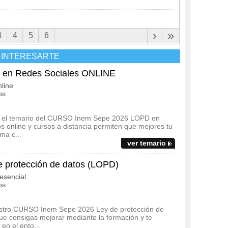
›
»
3
4
5
6
 INTERESARTE
en Redes Sociales ONLINE
line
os
s y el temario del CURSO Inem Sepe 2026 LOPD en
 online y cursos a distancia permiten que mejores tu
ma c...
ver temario
protección de datos (LOPD)
esencial
os
uestro CURSO Inem Sepe 2026 Ley de protección de
ue consigas mejorar mediante la formación y te
en el ento...