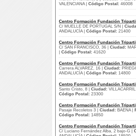
VALENCIANA |
Código Postal:
46008
Centro Formación Fundación Triparti
C/ MUELLE DE PORTUGAL S/N |
Ciud
ANDALUCÍA |
Código Postal:
21400
Centro Formación Fundación Triparti
C/ SAN FRANCISCO, 36 |
Ciudad:
MAR
|
Código Postal:
41620
Centro Formación Fundación Triparti
Carrera ALVAREZ, 16 |
Ciudad:
PRIEG
ANDALUCÍA |
Código Postal:
14800
Centro Formación Fundación Triparti
Santo Cristo, 8 |
Ciudad:
VILLACARRIL
Código Postal:
23300
Centro Formación Fundación Triparti
Pasaje Recoletos 3 |
Ciudad:
BAENA |
Código Postal:
14850
Centro Formación Fundación Triparti
C/ Luciano Fernández Alba, 2 bajo-G |
ANDALUCÍA |
Código Postal:
18500