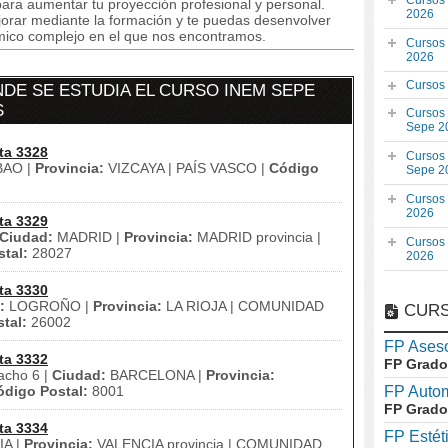
Cursos
ara aumentar tu proyección profesional y personal.
2026
orar mediante la formación y te puedas desenvolver
mico complejo en el que nos encontramos.
Cursos
2026
Cursos
DE SE ESTUDIA EL CURSO INEM SEPE
S
Cursos
Sepe 2
ta 3328
Cursos
BAO |
Provincia:
VIZCAYA | PAÍS VASCO |
Código
Sepe 2
Cursos
2026
ta 3329
Ciudad:
MADRID |
Provincia:
MADRID provincia |
Cursos
tal:
28027
2026
ta 3330
:
LOGROÑO |
Provincia:
LA RIOJA | COMUNIDAD
CURS
tal:
26002
FP Aseso
ta 3332
FP Grado
acho 6 |
Ciudad:
BARCELONA |
Provincia:
ódigo Postal:
8001
FP Auto
FP Grado
ta 3334
FP Estét
A |
Provincia:
VALENCIA provincia | COMUNIDAD