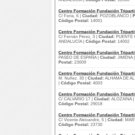
Centro Formación Fundación Triparti
C/ Feria, 6 |
Ciudad:
POZOBLANCO |
P
Código Postal:
14001
Centro Formación Fundación Triparti
C/ Fernán Pérez, 3 |
Ciudad:
PUENTE G
ANDALUCÍA |
Código Postal:
14002
Centro Formación Fundación Triparti
PASEO DE ESPAÑA |
Ciudad:
JIMENA 
Postal:
23009
Centro Formación Fundación Triparti
M. Nuñez. 30 |
Ciudad:
ALHAMA DE AL
|
Código Postal:
4003
Centro Formación Fundación Triparti
C/ CALVARIO 17 |
Ciudad:
ALOZAINA 
Código Postal:
29018
Centro Formación Fundación Triparti
C/ Vicente Aleixandre, 5 |
Ciudad:
MAR
Código Postal:
23730