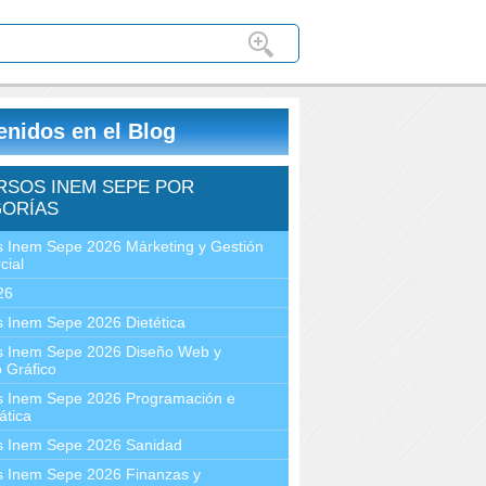
enidos en el Blog
RSOS INEM SEPE POR
ORÍAS
 Inem Sepe 2026 Márketing y Gestión
cial
26
 Inem Sepe 2026 Dietética
s Inem Sepe 2026 Diseño Web y
 Gráfico
s Inem Sepe 2026 Programación e
ática
s Inem Sepe 2026 Sanidad
s Inem Sepe 2026 Finanzas y