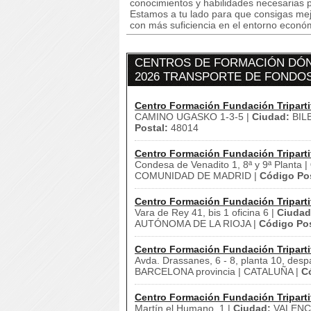
conocimientos y habilidades necesarias p
Estamos a tu lado para que consigas mej
con más suficiencia en el entorno econó
CENTROS DE FORMACIÓN DÓN
2026 TRANSPORTE DE FONDO
Centro Formación Fundación Triparti
CAMINO UGASKO 1-3-5 |
Ciudad:
BIL
Postal:
48014
Centro Formación Fundación Triparti
Condesa de Venadito 1, 8ª y 9ª Planta |
COMUNIDAD DE MADRID |
Código Pos
Centro Formación Fundación Triparti
Vara de Rey 41, bis 1 oficina 6 |
Ciudad
AUTÓNOMA DE LA RIOJA |
Código Pos
Centro Formación Fundación Triparti
Avda. Drassanes, 6 - 8, planta 10, desp
BARCELONA provincia | CATALUÑA |
C
Centro Formación Fundación Triparti
Martín el Humano, 1 |
Ciudad:
VALENCI