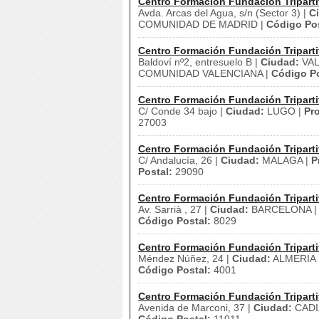
Centro Formación Fundación Triparti
Avda. Arcas del Agua, s/n (Sector 3) |
C
COMUNIDAD DE MADRID |
Código Pos
Centro Formación Fundación Triparti
Baldoví nº2, entresuelo B |
Ciudad:
VAL
COMUNIDAD VALENCIANA |
Código Po
Centro Formación Fundación Triparti
C/ Conde 34 bajo |
Ciudad:
LUGO |
Pro
27003
Centro Formación Fundación Triparti
C/ Andalucía, 26 |
Ciudad:
MALAGA |
P
Postal:
29090
Centro Formación Fundación Triparti
Av. Sarrià , 27 |
Ciudad:
BARCELONA 
Código Postal:
8029
Centro Formación Fundación Triparti
Méndez Núñez, 24 |
Ciudad:
ALMERIA 
Código Postal:
4001
Centro Formación Fundación Triparti
Avenida de Marconi, 37 |
Ciudad:
CADI