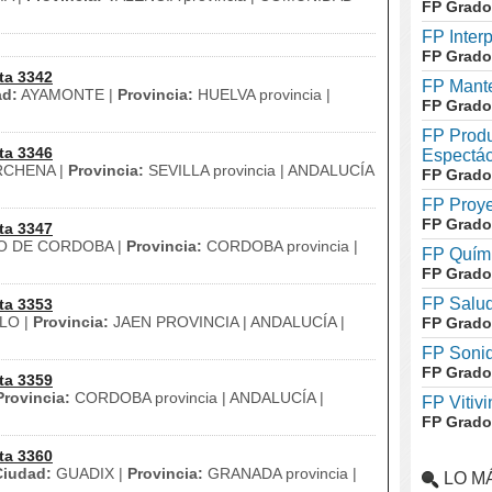
FP Grado
FP Inter
FP Grado
ta 3342
FP Mante
ad:
AYAMONTE |
Provincia:
HUELVA provincia |
FP Grado
FP Produ
ta 3346
Espectác
CHENA |
Provincia:
SEVILLA provincia | ANDALUCÍA
FP Grado
FP Proye
FP Grado
ta 3347
O DE CORDOBA |
Provincia:
CORDOBA provincia |
FP Quími
FP Grado
FP Salud
ta 3353
LO |
Provincia:
JAEN PROVINCIA | ANDALUCÍA |
FP Grado
FP Soni
FP Grado
ta 3359
Provincia:
CORDOBA provincia | ANDALUCÍA |
FP Vitivi
FP Grado
ta 3360
Ciudad:
GUADIX |
Provincia:
GRANADA provincia |
LO M