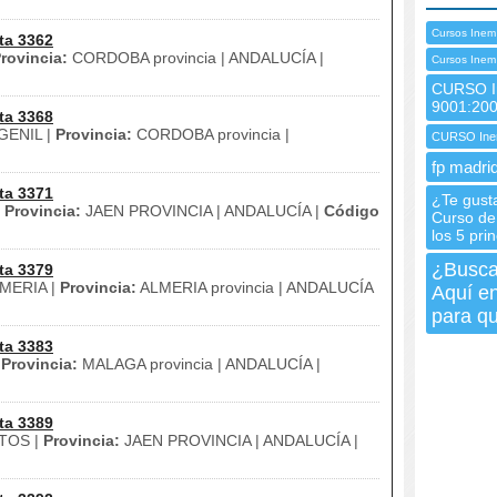
Cursos Inem 
ta 3362
rovincia:
CORDOBA provincia | ANDALUCÍA |
Cursos Inem
CURSO I
9001:20
ta 3368
ENIL |
Provincia:
CORDOBA provincia |
CURSO Ine
fp madrid
ta 3371
¿Te gusta
|
Provincia:
JAEN PROVINCIA | ANDALUCÍA |
Código
Curso de
los 5 pri
¿Buscas
ta 3379
MERIA |
Provincia:
ALMERIA provincia | ANDALUCÍA
Aquí en
para qu
ta 3383
|
Provincia:
MALAGA provincia | ANDALUCÍA |
ta 3389
TOS |
Provincia:
JAEN PROVINCIA | ANDALUCÍA |