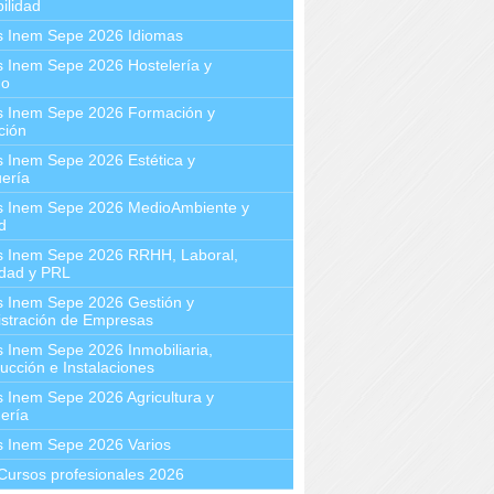
ilidad
s Inem Sepe 2026 Idiomas
 Inem Sepe 2026 Hostelería y
mo
s Inem Sepe 2026 Formación y
ción
 Inem Sepe 2026 Estética y
ería
s Inem Sepe 2026 MedioAmbiente y
d
s Inem Sepe 2026 RRHH, Laboral,
idad y PRL
s Inem Sepe 2026 Gestión y
stración de Empresas
 Inem Sepe 2026 Inmobiliaria,
ucción e Instalaciones
 Inem Sepe 2026 Agricultura y
ería
s Inem Sepe 2026 Varios
Cursos profesionales 2026