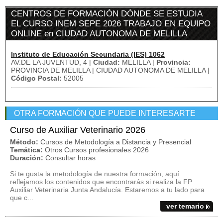
CENTROS DE FORMACIÓN DÓNDE SE ESTUDIA
EL CURSO INEM SEPE 2026 TRABAJO EN EQUIPO
ONLINE en CIUDAD AUTONOMA DE MELILLA
Instituto de Educación Secundaria (IES) 1062
AV.DE LA JUVENTUD, 4 |
Ciudad:
MELILLA |
Provincia:
PROVINCIA DE MELILLA | CIUDAD AUTONOMA DE MELILLA |
Código Postal:
52005
OTRA FORMACIÓN QUE PUEDE INTERESARTE
Curso de Auxiliar Veterinario 2026
Método:
Cursos de Metodología a Distancia y Presencial
Temática:
Otros Cursos profesionales 2026
Duración:
Consultar horas
Si te gusta la metodología de nuestra formación, aquí
reflejamos los contenidos que encontrarás si realiza la FP
Auxiliar Veterinaria Junta Andalucía. Estaremos a tu lado para
que c...
ver temario