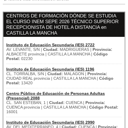
CENTROS DE FORMACIÓN DÓNDE SE ESTUDIA
EL CURSO INEM SEPE 2026 TÉCNICO SUPERIOR
RECEPCIONISTA DE HOTEL A DISTANCIA en
CASTILLA LA MANCHA
Instituto de Educación Secundaria (IES) 2722
AV. LEVANTE, S/N |
Ciudad:
MADRIGUERAS |
Provincia:
ALBACETE provincia | CASTILLA LA MANCHA |
Código
Postal:
02230
Instituto de Educación Secundaria (IES) 1196
CL. TORRALBA, S/N |
Ciudad:
MALAGON |
Provincia:
CIUDAD REAL provincia | CASTILLA LA MANCHA |
Código
Postal:
13420
Centro Público de Educación de Personas Adultas
(Presencial) 2088
CL. SAN ESTEBAN, 1 |
Ciudad:
CUENCA |
Provincia:
CUENCA provincia | CASTILLA LA MANCHA |
Código Postal:
16001
Instituto de Educación Secundaria (IES) 2990
AV. DEL MEDITERRANEO, 4 |
Ciudad:
CUENCA |
Provincia: