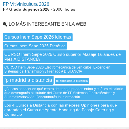
FP Vitivinicultura 2026
FP Grado Superior 2026
- 2000 horas
LO MÁS INTERESANTE EN LA WEB
Cursos Inem Sepe 2026 Idiomas
Cursos Inem Sepe 2026 Dietética
CURSO Inem Sepe 2026 Curso superior Masaje Tailandés de
Pies A DISTANCIA
CURSO Inem Sepe 2026 Electromecánica de vehículos. Experto en
Sistemas de Transmisión y Frenado A DISTANCIA
fp madrid a distancia
fp andalucia a distancia
¿Buscas conocer en qué centro de trabajo puedes entrar y cuál es el salario
que devengarás al titularte del Curso de FP Sistemas Electrotécnicos y
Automatizados? Aquí encontrarás la información
Los 4 Cursos a Distancia con las mejores Opiniones para que
aprendas el Curso de Agente Handling de Pasaje Catering y
Comercio