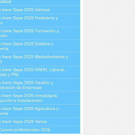
ilidad
s Inem Sepe 2026 Idiomas
 Inem Sepe 2026 Hostelería y
mo
s Inem Sepe 2026 Formación y
ción
 Inem Sepe 2026 Estética y
ería
s Inem Sepe 2026 MedioAmbiente y
d
s Inem Sepe 2026 RRHH, Laboral,
idad y PRL
s Inem Sepe 2026 Gestión y
stración de Empresas
 Inem Sepe 2026 Inmobiliaria,
ucción e Instalaciones
 Inem Sepe 2026 Agricultura y
ería
s Inem Sepe 2026 Varios
Cursos profesionales 2026