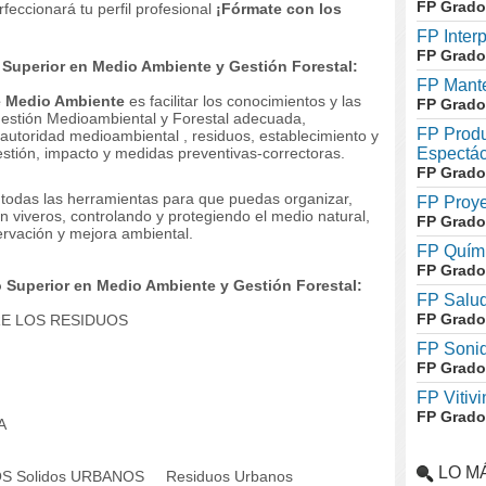
FP Grado
feccionará tu perfil profesional
¡Fórmate con los
FP Inter
FP Grado
Superior en Medio Ambiente y Gestión Forestal:
FP Mante
e Medio Ambiente
es facilitar los conocimientos y las
FP Grado
Gestión Medioambiental y Forestal adecuada,
FP Produ
 autoridad medioambiental , residuos, establecimiento y
estión, impacto y medidas preventivas-correctoras.
Espectác
FP Grado
todas las herramientas para que puedas organizar,
FP Proye
en viveros, controlando y protegiendo el medio natural,
FP Grado
ervación y mejora ambiental.
FP Quími
FP Grado
 Superior en Medio Ambiente y Gestión Forestal:
FP Salud
FP Grado
RE LOS RESIDUOS
FP Soni
FP Grado
FP Vitivi
FP Grado
A
LO M
S Solidos URBANOS
Residuos Urbanos