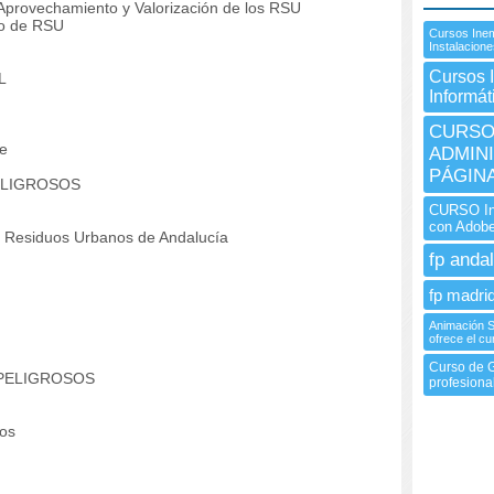
rovechamiento y Valorización de los RSU
to de RSU
Cursos Inem
Instalacion
Cursos 
L
Informát
CURSO 
e
ADMIN
PÁGIN
ELIGROSOS
CURSO In
con Adob
 de Residuos Urbanos de Andalucía
fp andal
fp madrid
Animación So
ofrece el cur
Curso de G
 PELIGROSOS
profesional
os