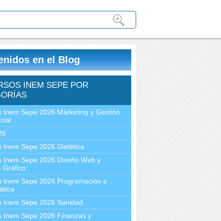
enidos en el Blog
RSOS INEM SEPE POR
ORÍAS
 Inem Sepe 2026 Márketing y Gestión
cial
26
 Inem Sepe 2026 Dietética
s Inem Sepe 2026 Diseño Web y
 Gráfico
s Inem Sepe 2026 Programación e
ática
s Inem Sepe 2026 Sanidad
s Inem Sepe 2026 Finanzas y