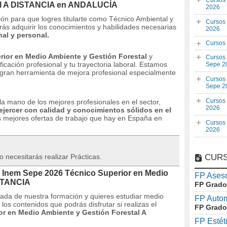
Cursos
tal A DISTANCIA en ANDALUCÍA
2026
ón para que logres titularte como Técnico Ambiental y
Cursos
rás adquirir los conocimientos y habilidades necesarias
2026
al y personal.
Cursos
rior en Medio Ambiente y Gestión Forestal
y
Cursos
icación profesional y tu trayectoria laboral.
Estamos
Sepe 2
gran herramienta de mejora profesional especialmente
Cursos
Sepe 2
Cursos
 la mano de los mejores profesionales en el sector,
2026
ejercer con calidad y conocimientos sólidos en el
s mejores ofertas de trabajo que hay en España en
Cursos
2026
 necesitarás realizar Prácticas.
CURS
 Inem Sepe 2026 Técnico Superior en Medio
FP Aseso
ISTANCIA
FP Grado
tada de nuestra formación y quieres estudiar medio
FP Auto
os contenidos que podrás disfrutar si realizas el
FP Grado
or en Medio Ambiente y Gestión Forestal A
FP Estét