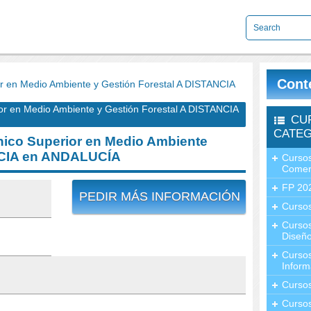
Cont
 en Medio Ambiente y Gestión Forestal A DISTANCIA
 en Medio Ambiente y Gestión Forestal A DISTANCIA
CU
CATEG
ico Superior en Medio Ambiente
ANCIA en ANDALUCÍA
Cursos
Comer
FP 20
PEDIR MÁS INFORMACIÓN
Cursos
Curso
Diseño
Curso
Inform
Curso
Curso