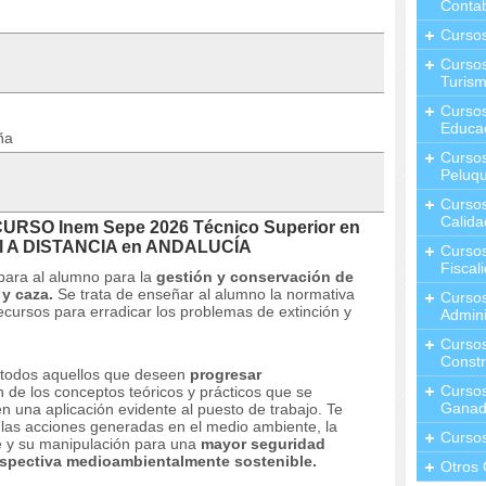
Contab
Curso
Cursos
Turis
Curso
Educa
ña
Cursos
Peluqu
Curso
Calida
CURSO Inem Sepe 2026 Técnico Superior en
tal A DISTANCIA en ANDALUCÍA
Curso
Fiscal
para al alumno para la
gestión y conservación de
 y caza.
Se trata de enseñar al alumno la normativa
Curso
ecursos para erradicar los problemas de extinción y
Admini
Cursos
Constr
a todos aquellos que deseen
progresar
Cursos
 de los conceptos teóricos y prácticos que se
Ganad
en una aplicación evidente al puesto de trabajo.
Te
las acciones generadas en el medio ambiente, la
Curso
te y su manipulación para una
mayor seguridad
spectiva medioambientalmente sostenible.
Otros 