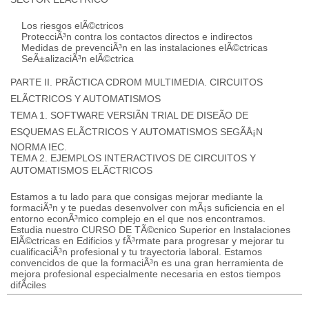
Los riesgos elÃ©ctricos
ProtecciÃ³n contra los contactos directos e indirectos
Medidas de prevenciÃ³n en las instalaciones elÃ©ctricas
SeÃ±alizaciÃ³n elÃ©ctrica
PARTE II. PRÃCTICA CDROM MULTIMEDIA. CIRCUITOS
ELÃCTRICOS Y AUTOMATISMOS
TEMA 1. SOFTWARE VERSIÃN TRIAL DE DISEÃO DE
ESQUEMAS ELÃCTRICOS Y AUTOMATISMOS SEGÃÅ¡N
NORMA IEC.
TEMA 2. EJEMPLOS INTERACTIVOS DE CIRCUITOS Y
AUTOMATISMOS ELÃCTRICOS
Estamos a tu lado para que consigas mejorar mediante la
formaciÃ³n y te puedas desenvolver con mÃ¡s suficiencia en el
entorno econÃ³mico complejo en el que nos encontramos.
Estudia nuestro CURSO DE TÃ©cnico Superior en Instalaciones
ElÃ©ctricas en Edificios y fÃ³rmate para progresar y mejorar tu
cualificaciÃ³n profesional y tu trayectoria laboral. Estamos
convencidos de que la formaciÃ³n es una gran herramienta de
mejora profesional especialmente necesaria en estos tiempos
difÃ­ciles