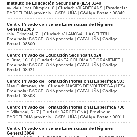
Instituto de Educación Secundaria (IES) 3140
av. dels Jocs Olímpics, 8 |
Ciudad:
VILADECANS |
Provincia:
BARCELONA provincia | CATALUÑA |
Código Postal:
08840
Centro Privado con varias Enseñanzas de Régimen
General 2983
rbla. Principal, 71 |
Ciudad:
VILANOVA I LA GELTRU |
Provincia:
BARCELONA provincia | CATALUÑA |
Código
Postal:
08800
Centro Privado de Educación Secundaria 524
c. Bruc, 16 18 |
Ciudad:
SANTA COLOMA DE GRAMENET |
Provincia:
BARCELONA provincia | CATALUÑA |
Código
Postal:
08921
Centro Privado de Formación Profesional Específica 983
Mas Quintanes, s/n |
Ciudad:
MASIES DE VOLTREGÀ (LES) |
Provincia:
BARCELONA provincia | CATALUÑA |
Código
Postal:
08508
Centro Privado de Formación Profesional Específica 708
c. Villarroel, 5 i 7 |
Ciudad:
BARCELONA |
Provincia:
BARCELONA provincia | CATALUÑA |
Código Postal:
08011
Centro Privado con varias Enseñanzas de Régimen
General 3084