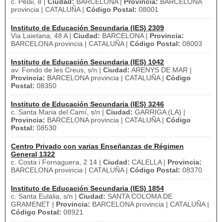
c. Pelai, 8 |
Ciudad:
BARCELONA |
Provincia:
BARCELONA
provincia | CATALUÑA |
Código Postal:
08001
Instituto de Educación Secundaria (IES) 2309
Via Laietana, 48 A |
Ciudad:
BARCELONA |
Provincia:
BARCELONA provincia | CATALUÑA |
Código Postal:
08003
Instituto de Educación Secundaria (IES) 1042
av. Fondo de les Creus, s/n |
Ciudad:
ARENYS DE MAR |
Provincia:
BARCELONA provincia | CATALUÑA |
Código
Postal:
08350
Instituto de Educación Secundaria (IES) 3246
c. Santa Maria del Camí, s/n |
Ciudad:
GARRIGA (LA) |
Provincia:
BARCELONA provincia | CATALUÑA |
Código
Postal:
08530
Centro Privado con varias Enseñanzas de Régimen
General 1322
c. Costa i Fornaguera, 2 14 |
Ciudad:
CALELLA |
Provincia:
BARCELONA provincia | CATALUÑA |
Código Postal:
08370
Instituto de Educación Secundaria (IES) 1854
c. Santa Eulàlia, s/n |
Ciudad:
SANTA COLOMA DE
GRAMENET |
Provincia:
BARCELONA provincia | CATALUÑA |
Código Postal:
08921