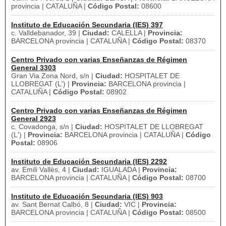
provincia | CATALUÑA |
Código Postal:
08600
Instituto de Educación Secundaria (IES) 397
c. Valldebanador, 39 |
Ciudad:
CALELLA |
Provincia:
BARCELONA provincia | CATALUÑA |
Código Postal:
08370
Centro Privado con varias Enseñanzas de Régimen
General 3303
Gran Via Zona Nord, s/n |
Ciudad:
HOSPITALET DE
LLOBREGAT (L') |
Provincia:
BARCELONA provincia |
CATALUÑA |
Código Postal:
08902
Centro Privado con varias Enseñanzas de Régimen
General 2923
c. Covadonga, s/n |
Ciudad:
HOSPITALET DE LLOBREGAT
(L') |
Provincia:
BARCELONA provincia | CATALUÑA |
Código
Postal:
08906
Instituto de Educación Secundaria (IES) 2292
av. Emili Vallès, 4 |
Ciudad:
IGUALADA |
Provincia:
BARCELONA provincia | CATALUÑA |
Código Postal:
08700
Instituto de Educación Secundaria (IES) 903
av. Sant Bernat Calbó, 8 |
Ciudad:
VIC |
Provincia:
BARCELONA provincia | CATALUÑA |
Código Postal:
08500