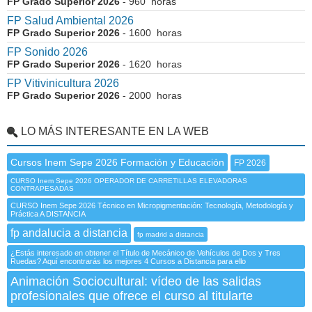
FP Grado Superior 2026
- 960 horas
FP Salud Ambiental 2026
FP Grado Superior 2026
- 1600 horas
FP Sonido 2026
FP Grado Superior 2026
- 1620 horas
FP Vitivinicultura 2026
FP Grado Superior 2026
- 2000 horas
LO MÁS INTERESANTE EN LA WEB
Cursos Inem Sepe 2026 Formación y Educación
FP 2026
CURSO Inem Sepe 2026 OPERADOR DE CARRETILLAS ELEVADORAS
CONTRAPESADAS
CURSO Inem Sepe 2026 Técnico en Micropigmentación: Tecnología, Metodología y
Práctica A DISTANCIA
fp andalucia a distancia
fp madrid a distancia
¿Estás interesado en obtener el Título de Mecánico de Vehículos de Dos y Tres
Ruedas? Aquí encontrarás los mejores 4 Cursos a Distancia para ello
Animación Sociocultural: vídeo de las salidas
profesionales que ofrece el curso al titularte