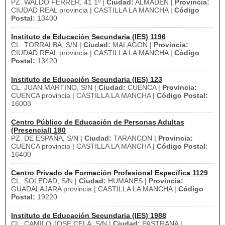
PZ. WALDO FERRER, 41 1º |
Ciudad:
ALMADEN |
Provincia:
CIUDAD REAL provincia | CASTILLA LA MANCHA |
Código
Postal:
13400
Instituto de Educación Secundaria (IES) 1196
CL. TORRALBA, S/N |
Ciudad:
MALAGON |
Provincia:
CIUDAD REAL provincia | CASTILLA LA MANCHA |
Código
Postal:
13420
Instituto de Educación Secundaria (IES) 123
CL. JUAN MARTINO, S/N |
Ciudad:
CUENCA |
Provincia:
CUENCA provincia | CASTILLA LA MANCHA |
Código Postal:
16003
Centro Público de Educación de Personas Adultas
(Presencial) 180
PZ. DE ESPAÑA, S/N |
Ciudad:
TARANCON |
Provincia:
CUENCA provincia | CASTILLA LA MANCHA |
Código Postal:
16400
Centro Privado de Formación Profesional Específica 1129
CL. SOLEDAD, S/N |
Ciudad:
HUMANES |
Provincia:
GUADALAJARA provincia | CASTILLA LA MANCHA |
Código
Postal:
19220
Instituto de Educación Secundaria (IES) 1988
CL. CAMILO JOSE CELA, S/N |
Ciudad:
PASTRANA |