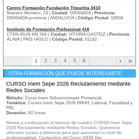
Centro Formación Fundación Tripartita 3410
Maestro Montero, 23 |
Ciudad:
GRANADA |
Provincia:
GRANADA provincia | ANDALUCÍA |
Código Postal:
18004
Instituto de Formación Profesional 416
CTRA.IRUN KM,356 |
Ciudad:
VITORIA GASTEIZ |
Provincia:
ALAVA | PAÍS VASCO |
Código Postal:
01192
›
»
2
3
4
5
6
1
OTRA FORMACIÓN QUE PUEDE INTERESARTE
CURSO Inem Sepe 2026 Reclutamiento mediante
Redes Sociales
Método:
Curso Inem Subvencionado Presencial
Temática:
Cursos Inem Sepe 2026 RRHH, Laboral, Fiscalidad y
PRL
Duración:
82 horas
Revisa a continuación el temario de nuestro CURSO Inem Sepe
2026 Reclutamiento mediante Redes Sociales. Queremos
ofrecerte cursos a distancia para que aumentes tu nivel de
profesionalidad. Contenidos del Curso INEM Rec...