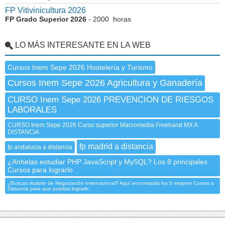
FP Vitivinicultura 2026
FP Grado Superior 2026
- 2000 horas
LO MÁS INTERESANTE EN LA WEB
Cursos Inem Sepe 2026 Hostelería y Turismo
Cursos Inem Sepe 2026 Agricultura y Ganadería
CURSO Inem Sepe 2026 PREVENCION DE RIESGOS
LABORALES
CURSO Inem Sepe 2026 Curso superior Macromedia Freehand MX A
DISTANCIA
fp madrid a distancia
fp andalucia a distancia
¿Anhelas estudiar PHP JavaScript y MySQL? Los 8 principales
Cursos para lograrlo
¿Buscas titularte de Negociación Internacional? Aquí encontrarás los 5 mejores Cursos a
Distancia para que puedas lograrlo