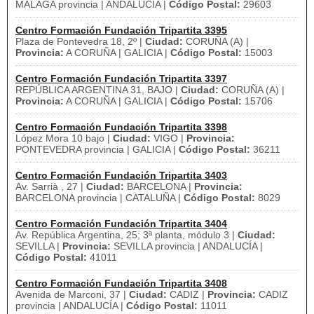
MALAGA provincia | ANDALUCÍA |
Código Postal:
29603
Centro Formación Fundación Tripartita 3395
Plaza de Pontevedra 18, 2º |
Ciudad:
CORUÑA (A) |
Provincia:
A CORUÑA | GALICIA |
Código Postal:
15003
Centro Formación Fundación Tripartita 3397
REPÚBLICA ARGENTINA 31, BAJO |
Ciudad:
CORUÑA (A) |
Provincia:
A CORUÑA | GALICIA |
Código Postal:
15706
Centro Formación Fundación Tripartita 3398
López Mora 10 bajo |
Ciudad:
VIGO |
Provincia:
PONTEVEDRA provincia | GALICIA |
Código Postal:
36211
Centro Formación Fundación Tripartita 3403
Av. Sarrià , 27 |
Ciudad:
BARCELONA |
Provincia:
BARCELONA provincia | CATALUÑA |
Código Postal:
8029
Centro Formación Fundación Tripartita 3404
Av. República Argentina, 25; 3ª planta, módulo 3 |
Ciudad:
SEVILLA |
Provincia:
SEVILLA provincia | ANDALUCÍA |
Código Postal:
41011
Centro Formación Fundación Tripartita 3408
Avenida de Marconi, 37 |
Ciudad:
CADIZ |
Provincia:
CADIZ
provincia | ANDALUCÍA |
Código Postal:
11011