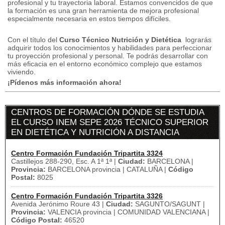
profesional y tu trayectoria laboral.
Estamos convencidos de que
la formación es una gran herramienta de mejora profesional
especialmente necesaria en estos tiempos difíciles.
Con el título del
Curso Técnico Nutrición y Dietética
lograrás
adquirir todos los conocimientos y habilidades para perfeccionar
tu proyección profesional y personal.
Te podrás desarrollar con
más eficacia en el entorno económico complejo que estamos
viviendo.
¡Pídenos más información ahora!
CENTROS DE FORMACIÓN DÓNDE SE ESTUDIA
EL CURSO INEM SEPE 2026 TÉCNICO SUPERIOR
EN DIETÉTICA Y NUTRICIÓN A DISTANCIA
Centro Formación Fundación Tripartita 3324
Castillejos 288-290, Esc. A 1ª 1ª |
Ciudad:
BARCELONA |
Provincia:
BARCELONA provincia | CATALUÑA |
Código
Postal:
8025
Centro Formación Fundación Tripartita 3326
Avenida Jerónimo Roure 43 |
Ciudad:
SAGUNTO/SAGUNT |
Provincia:
VALENCIA provincia | COMUNIDAD VALENCIANA |
Código Postal:
46520