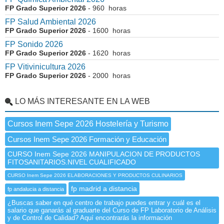
FP Grado Superior 2026
- 960 horas
FP Salud Ambiental 2026
FP Grado Superior 2026
- 1600 horas
FP Sonido 2026
FP Grado Superior 2026
- 1620 horas
FP Vitivinicultura 2026
FP Grado Superior 2026
- 2000 horas
LO MÁS INTERESANTE EN LA WEB
Cursos Inem Sepe 2026 Hostelería y Turismo
Cursos Inem Sepe 2026 Formación y Educación
CURSO Inem Sepe 2026 MANIPULACION DE PRODUCTOS
FITOSANITARIOS.NIVEL CUALIFICADO
CURSO Inem Sepe 2026 ELABORACIONES Y PRODUCTOS CULINARIOS
fp madrid a distancia
fp andalucia a distancia
¿Buscas saber en qué centro de trabajo puedes entrar y cuál es el
salario que ganarás al graduarte del Curso de FP Laboratorio de Análisis
y de Control de Calidad? Aquí encontrarás la información