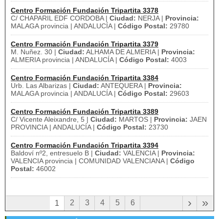
Centro Formación Fundación Tripartita 3378
C/ CHAPARIL EDF CORDOBA |
Ciudad:
NERJA |
Provincia:
MALAGA provincia | ANDALUCÍA |
Código Postal:
29780
Centro Formación Fundación Tripartita 3379
M. Nuñez. 30 |
Ciudad:
ALHAMA DE ALMERIA |
Provincia:
ALMERIA provincia | ANDALUCÍA |
Código Postal:
4003
Centro Formación Fundación Tripartita 3384
Urb. Las Albarizas |
Ciudad:
ANTEQUERA |
Provincia:
MALAGA provincia | ANDALUCÍA |
Código Postal:
29603
Centro Formación Fundación Tripartita 3389
C/ Vicente Aleixandre, 5 |
Ciudad:
MARTOS |
Provincia:
JAEN
PROVINCIA | ANDALUCÍA |
Código Postal:
23730
Centro Formación Fundación Tripartita 3394
Baldoví nº2, entresuelo B |
Ciudad:
VALENCIA |
Provincia:
VALENCIA provincia | COMUNIDAD VALENCIANA |
Código
Postal:
46002
›
»
2
3
4
5
6
1