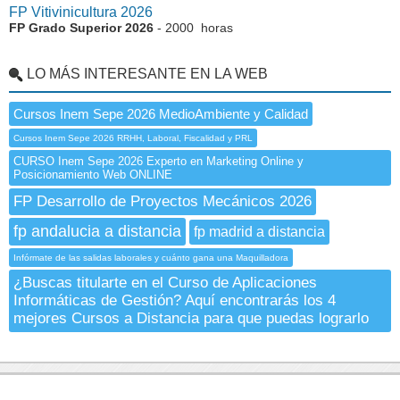
FP Vitivinicultura 2026
FP Grado Superior 2026
- 2000 horas
LO MÁS INTERESANTE EN LA WEB
Cursos Inem Sepe 2026 MedioAmbiente y Calidad
Cursos Inem Sepe 2026 RRHH, Laboral, Fiscalidad y PRL
CURSO Inem Sepe 2026 Experto en Marketing Online y
Posicionamiento Web ONLINE
FP Desarrollo de Proyectos Mecánicos 2026
fp andalucia a distancia
fp madrid a distancia
Infórmate de las salidas laborales y cuánto gana una Maquilladora
¿Buscas titularte en el Curso de Aplicaciones
Informáticas de Gestión? Aquí encontrarás los 4
mejores Cursos a Distancia para que puedas lograrlo