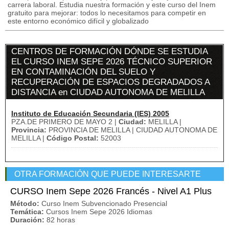
carrera laboral. Estudia nuestra formación y este curso del Inem
gratuito para mejorar: todos lo necesitamos para competir en
este entorno económico difícil y globalizado
CENTROS DE FORMACIÓN DÓNDE SE ESTUDIA
EL CURSO INEM SEPE 2026 TÉCNICO SUPERIOR
EN CONTAMINACIÓN DEL SUELO Y
RECUPERACIÓN DE ESPACIOS DEGRADADOS A
DISTANCIA en CIUDAD AUTONOMA DE MELILLA
Instituto de Educación Secundaria (IES) 2005
PZA.DE PRIMERO DE MAYO 2 |
Ciudad:
MELILLA |
Provincia:
PROVINCIA DE MELILLA | CIUDAD AUTONOMA DE
MELILLA |
Código Postal:
52003
OTRA FORMACIÓN QUE PUEDE INTERESARTE
CURSO Inem Sepe 2026 Francés - Nivel A1 Plus
Método:
Curso Inem Subvencionado Presencial
Temática:
Cursos Inem Sepe 2026 Idiomas
Duración:
82 horas